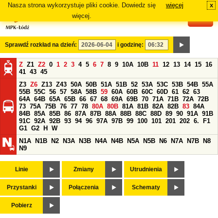
Nasza strona wykorzystuje pliki cookie. Dowiedz się
więcej
x
#
więcej.
Sprawdź rozkład na dzień:
i godzinę:
Z
Z1
Z2
0
1
2
3
4
5
6
7
8
9
10A
10B
11
12
13
14
15
16
41
43
45
Z3
Z6
Z13
Z43
50A
50B
51A
51B
52
53A
53C
53B
54B
55A
55B
55C
56
57
58A
58B
59
60A
60B
60C
60D
61
62
63
64A
64B
65A
65B
66
67
68
69A
69B
70
71A
71B
72A
72B
73
75A
75B
76
77
78
80A
80B
81A
81B
82A
82B
83
84A
84B
85A
85B
86
87A
87B
88A
88B
88C
88D
89
90
91A
91B
91C
92A
92B
93
94
96
97A
97B
99
100
101
201
202
6.
F1
G1
G2
H
W
N1A
N1B
N2
N3A
N3B
N4A
N4B
N5A
N5B
N6
N7A
N7B
N8
N9
Linie
Zmiany
Utrudnienia
Przystanki
Połączenia
Schematy
Pobierz