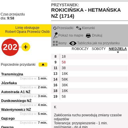
PRZYSTANEK:
ROKICIŃSKA - HETMAŃSKA
Czas przejazdu
NŻ (1714)
dla:
9:58
Linię obsługuje
Przesiadki
Kierunki
Robert Opara Przewóz Osób
Pokaż na mapie
Drukuj
ikony
Tabliczka jak na przystanku
202
ROBOCZY
SOBOTY
NIEDZIELA
8
18
9
58
Poprzednie przystanki
11
38
13
18K
Transmisyjna
Dojeżdża w:
1 min.
14
58K
Józefiaka
16
38K
Dojeżdża w:
2 min.
18
18K
Autostrada A1 NŻ
Dojeżdża w:
3 min.
19
58
Dunikowskiego NŻ
Dojeżdża w:
4 min.
K
Walentynowicz NŻ
Dojeżdża w:
5 min.
Zakłócenia ruchu powodują zmiany czasów
Gajcego
odjazdów
Dojeżdża w:
7 min.
Tolerancja: przyspieszenie - 1 min.
opóźnienie - do 4 min.
Gwarna