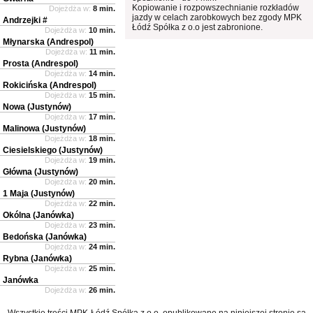
Kopiowanie i rozpowszechnianie rozkładów
Dojeżdża w:
8 min.
jazdy w celach zarobkowych bez zgody MPK
Andrzejki #
Łódź Spółka z o.o jest zabronione.
Dojeżdża w:
10 min.
Młynarska (Andrespol)
Dojeżdża w:
11 min.
Prosta (Andrespol)
Dojeżdża w:
14 min.
Rokicińska (Andrespol)
Dojeżdża w:
15 min.
Nowa (Justynów)
Dojeżdża w:
17 min.
Malinowa (Justynów)
Dojeżdża w:
18 min.
Ciesielskiego (Justynów)
Dojeżdża w:
19 min.
Główna (Justynów)
Dojeżdża w:
20 min.
1 Maja (Justynów)
Dojeżdża w:
22 min.
Okólna (Janówka)
Dojeżdża w:
23 min.
Bedońska (Janówka)
Dojeżdża w:
24 min.
Rybna (Janówka)
Dojeżdża w:
25 min.
Janówka
Dojeżdża w:
26 min.
Wszystkie treści MPK-Łódź Spółka z o.o. opublikowane na niniejszej stronie są