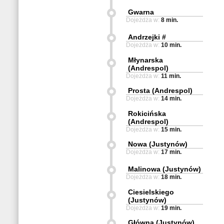
Gwarna
Dojeżdża w:
8 min.
Andrzejki #
Dojeżdża w:
10 min.
Młynarska
(Andrespol)
Dojeżdża w:
11 min.
Prosta (Andrespol)
Dojeżdża w:
14 min.
Rokicińska
(Andrespol)
Dojeżdża w:
15 min.
Nowa (Justynów)
Dojeżdża w:
17 min.
Malinowa (Justynów)
Dojeżdża w:
18 min.
Ciesielskiego
(Justynów)
Dojeżdża w:
19 min.
Główna (Justynów)