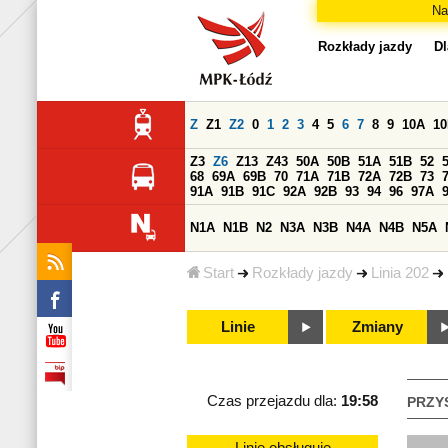
Na
Rozkłady jazdy
Dl
Z
Z1
Z2
0
1
2
3
4
5
6
7
8
9
10A
1
Z3
Z6
Z13
Z43
50A
50B
51A
51B
52
68
69A
69B
70
71A
71B
72A
72B
73
91A
91B
91C
92A
92B
93
94
96
97A
N1A
N1B
N2
N3A
N3B
N4A
N4B
N5A
Start
Rozkłady jazdy
Linia 202
Linie
Zmiany
Czas przejazdu dla:
19:58
PRZY