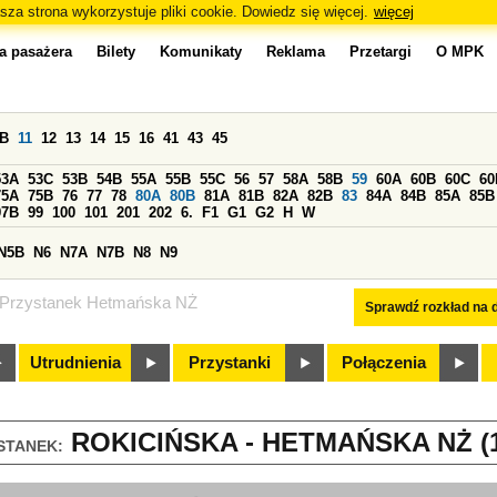
sza strona wykorzystuje pliki cookie. Dowiedz się więcej.
więcej
a pasażera
Bilety
Komunikaty
Reklama
Przetargi
O MPK
0B
11
12
13
14
15
16
41
43
45
53A
53C
53B
54B
55A
55B
55C
56
57
58A
58B
59
60A
60B
60C
60
75A
75B
76
77
78
80A
80B
81A
81B
82A
82B
83
84A
84B
85A
85B
97B
99
100
101
201
202
6.
F1
G1
G2
H
W
N5B
N6
N7A
N7B
N8
N9
Przystanek Hetmańska NŻ
Sprawdź rozkład na d
Utrudnienia
Przystanki
Połączenia
ROKICIŃSKA - HETMAŃSKA NŻ (1
STANEK: