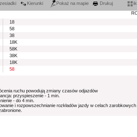
zesiadki
Kierunki
Pokaż na mapie
Drukuj
i
R
18
58
38
18K
58K
38K
18K
58
ócenia ruchu powodują zmiany czasów odjazdów
rancja: przyspieszenie - 1 min.
nienie - do 4 min.
owanie i rozpowszechnianie rozkładów jazdy w celach zarobkowych
 zabronione.