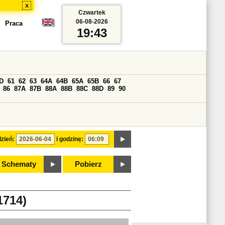
x
Czwartek
06-08-2026
Praca
19:43
D
61
62
63
64A
64B
65A
65B
66
67
86
87A
87B
88A
88B
88C
88D
89
90
zień:
i godzinę:
Schematy
Pobierz
714)