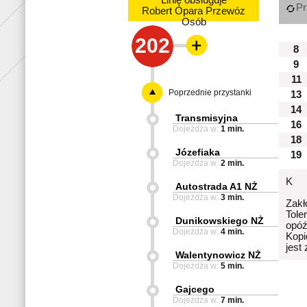
Linię obsługuje
Pr
Robert Opara Przewóz
Osób
202
8
9
11
Poprzednie przystanki
13
14
Transmisyjna
16
Dojeżdża w:
1 min.
18
Józefiaka
19
Dojeżdża w:
2 min.
K
Autostrada A1 NŻ
Dojeżdża w:
3 min.
Zakł
Tole
Dunikowskiego NŻ
opóź
Dojeżdża w:
4 min.
Kopi
jest
Walentynowicz NŻ
Dojeżdża w:
5 min.
Gajcego
Dojeżdża w:
7 min.