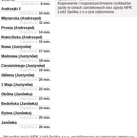
Kopiowanie i rozpowszechnianie rozkładów
Dojeżdża w:
8 min.
jazdy w celach zarobkowych bez zgody MPK
Andrzejki #
Łódź Spółka z o.o jest zabronione.
Dojeżdża w:
10 min.
Młynarska (Andrespol)
Dojeżdża w:
11 min.
Prosta (Andrespol)
Dojeżdża w:
14 min.
Rokicińska (Andrespol)
Dojeżdża w:
15 min.
Nowa (Justynów)
Dojeżdża w:
17 min.
Malinowa (Justynów)
Dojeżdża w:
18 min.
Ciesielskiego (Justynów)
Dojeżdża w:
19 min.
Główna (Justynów)
Dojeżdża w:
20 min.
1 Maja (Justynów)
Dojeżdża w:
22 min.
Okólna (Janówka)
Dojeżdża w:
23 min.
Bedońska (Janówka)
Dojeżdża w:
24 min.
Rybna (Janówka)
Dojeżdża w:
25 min.
Janówka
Dojeżdża w:
26 min.
Wszystkie treści MPK-Łódź Spółka z o.o. opublikowane na niniejszej stronie są