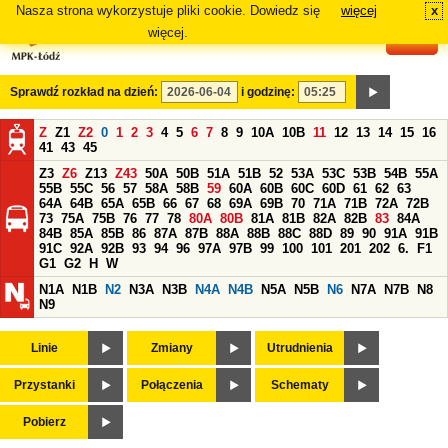
Nasza strona wykorzystuje pliki cookie. Dowiedz się
więcej
x
#
więcej.
Sprawdź rozkład na dzień:
i godzinę:
Z
Z1
Z2
0
1
2
3
4
5
6
7
8
9
10A
10B
11
12
13
14
15
16
41
43
45
Z3
Z6
Z13
Z43
50A
50B
51A
51B
52
53A
53C
53B
54B
55A
55B
55C
56
57
58A
58B
59
60A
60B
60C
60D
61
62
63
64A
64B
65A
65B
66
67
68
69A
69B
70
71A
71B
72A
72B
73
75A
75B
76
77
78
80A
80B
81A
81B
82A
82B
83
84A
84B
85A
85B
86
87A
87B
88A
88B
88C
88D
89
90
91A
91B
91C
92A
92B
93
94
96
97A
97B
99
100
101
201
202
6.
F1
G1
G2
H
W
N1A
N1B
N2
N3A
N3B
N4A
N4B
N5A
N5B
N6
N7A
N7B
N8
N9
Linie
Zmiany
Utrudnienia
Przystanki
Połączenia
Schematy
Pobierz