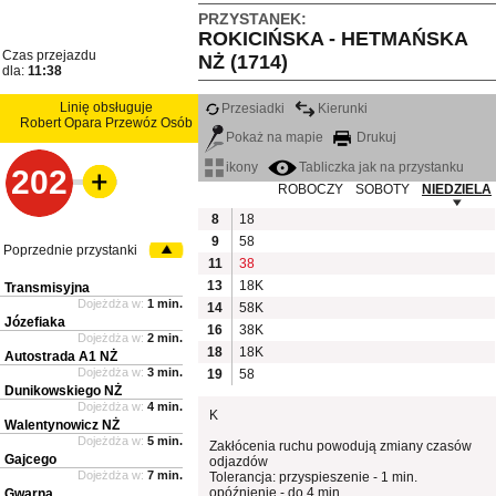
PRZYSTANEK:
ROKICIŃSKA - HETMAŃSKA
Czas przejazdu
NŻ (1714)
dla:
11:38
Linię obsługuje
Przesiadki
Kierunki
Robert Opara Przewóz Osób
Pokaż na mapie
Drukuj
ikony
Tabliczka jak na przystanku
202
ROBOCZY
SOBOTY
NIEDZIELA
8
18
9
58
Poprzednie przystanki
11
38
13
18K
Transmisyjna
Dojeżdża w:
1 min.
14
58K
Józefiaka
16
38K
Dojeżdża w:
2 min.
18
18K
Autostrada A1 NŻ
Dojeżdża w:
3 min.
19
58
Dunikowskiego NŻ
Dojeżdża w:
4 min.
K
Walentynowicz NŻ
Dojeżdża w:
5 min.
Zakłócenia ruchu powodują zmiany czasów
Gajcego
odjazdów
Dojeżdża w:
7 min.
Tolerancja: przyspieszenie - 1 min.
opóźnienie - do 4 min.
Gwarna