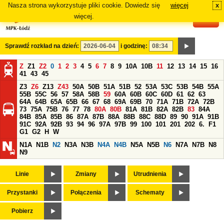
Nasza strona wykorzystuje pliki cookie. Dowiedz się
więcej
x
#
więcej.
Sprawdź rozkład na dzień:
i godzinę:
Z
Z1
Z2
0
1
2
3
4
5
6
7
8
9
10A
10B
11
12
13
14
15
16
41
43
45
Z3
Z6
Z13
Z43
50A
50B
51A
51B
52
53A
53C
53B
54B
55A
55B
55C
56
57
58A
58B
59
60A
60B
60C
60D
61
62
63
64A
64B
65A
65B
66
67
68
69A
69B
70
71A
71B
72A
72B
73
75A
75B
76
77
78
80A
80B
81A
81B
82A
82B
83
84A
84B
85A
85B
86
87A
87B
88A
88B
88C
88D
89
90
91A
91B
91C
92A
92B
93
94
96
97A
97B
99
100
101
201
202
6.
F1
G1
G2
H
W
N1A
N1B
N2
N3A
N3B
N4A
N4B
N5A
N5B
N6
N7A
N7B
N8
N9
Linie
Zmiany
Utrudnienia
Przystanki
Połączenia
Schematy
Pobierz