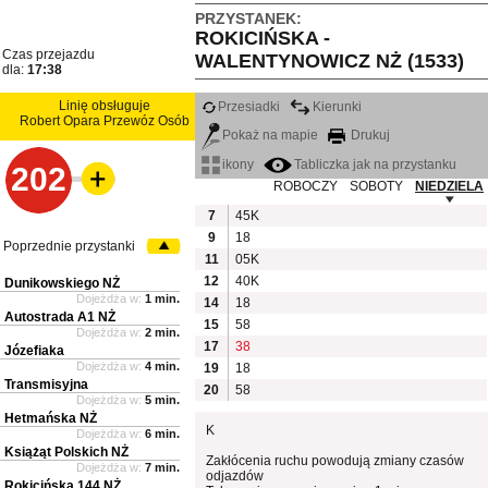
PRZYSTANEK:
ROKICIŃSKA -
Czas przejazdu
WALENTYNOWICZ NŻ (1533)
dla:
17:38
Linię obsługuje
Przesiadki
Kierunki
Robert Opara Przewóz Osób
Pokaż na mapie
Drukuj
ikony
Tabliczka jak na przystanku
202
ROBOCZY
SOBOTY
NIEDZIELA
7
45K
9
18
Poprzednie przystanki
11
05K
12
40K
Dunikowskiego NŻ
Dojeżdża w:
1 min.
14
18
Autostrada A1 NŻ
15
58
Dojeżdża w:
2 min.
17
38
Józefiaka
Dojeżdża w:
4 min.
19
18
Transmisyjna
20
58
Dojeżdża w:
5 min.
Hetmańska NŻ
K
Dojeżdża w:
6 min.
Książąt Polskich NŻ
Zakłócenia ruchu powodują zmiany czasów
Dojeżdża w:
7 min.
odjazdów
Rokicińska 144 NŻ