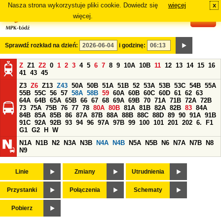
Nasza strona wykorzystuje pliki cookie. Dowiedz się
więcej
x
#
więcej.
Sprawdź rozkład na dzień:
i godzinę:
Z
Z1
Z2
0
1
2
3
4
5
6
7
8
9
10A
10B
11
12
13
14
15
16
41
43
45
Z3
Z6
Z13
Z43
50A
50B
51A
51B
52
53A
53B
53C
54B
55A
55B
55C
56
57
58A
58B
59
60A
60B
60C
60D
61
62
63
64A
64B
65A
65B
66
67
68
69A
69B
70
71A
71B
72A
72B
73
75A
75B
76
77
78
80A
80B
81A
81B
82A
82B
83
84A
84B
85A
85B
86
87A
87B
88A
88B
88C
88D
89
90
91A
91B
91C
92A
92B
93
94
96
97A
97B
99
100
101
201
202
6.
F1
G1
G2
H
W
N1A
N1B
N2
N3A
N3B
N4A
N4B
N5A
N5B
N6
N7A
N7B
N8
N9
Linie
Zmiany
Utrudnienia
Przystanki
Połączenia
Schematy
Pobierz