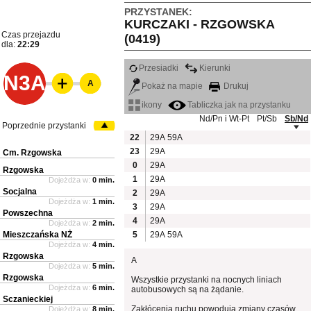
PRZYSTANEK:
KURCZAKI - RZGOWSKA
Czas przejazdu
(0419)
dla:
22:29
Przesiadki
Kierunki
N3A
A
Pokaż na mapie
Drukuj
ikony
Tabliczka jak na przystanku
Nd/Pn i Wt-Pt
Pt/Sb
Sb/Nd
Poprzednie przystanki
22
29A
59A
23
29A
Cm. Rzgowska
0
29A
Rzgowska
1
29A
Dojeżdża w:
0 min.
Socjalna
2
29A
Dojeżdża w:
1 min.
3
29A
Powszechna
4
29A
Dojeżdża w:
2 min.
Mieszczańska NŻ
5
29A
59A
Dojeżdża w:
4 min.
Rzgowska
A
Dojeżdża w:
5 min.
Rzgowska
Wszystkie przystanki na nocnych liniach
Dojeżdża w:
6 min.
autobusowych są na żądanie.
Sczanieckiej
Zakłócenia ruchu powodują zmiany czasów
Dojeżdża w:
8 min.