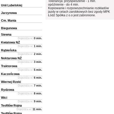
Tolerancja: przyspieszenie - 1 min.
opóźnienie - do 4 min.
Unii Lubelskiej
Kopiowanie i rozpowszechnianie rozkładów
jazdy w celach zarobkowych bez zgody MPK
Jarzynowa
Łódź Spółka z o.o jest zabronione.
Cm. Mania
Biegunowa
Siewna
Dojeżdża w:
0 min.
Kwiatowa NŻ
Dojeżdża w:
1 min.
Rąbieńska
Dojeżdża w:
2 min.
Nektarowa NŻ
Dojeżdża w:
3 min.
Traktorowa
Dojeżdża w:
5 min.
Kaczeńcowa
Dojeżdża w:
6 min.
Wiernej Rzeki
Dojeżdża w:
7 min.
Rydzowa
Dojeżdża w:
8 min.
Wici
Dojeżdża w:
9 min.
Teofilów Rojna
Dojeżdża w:
11 min.
Teofilów Rojna