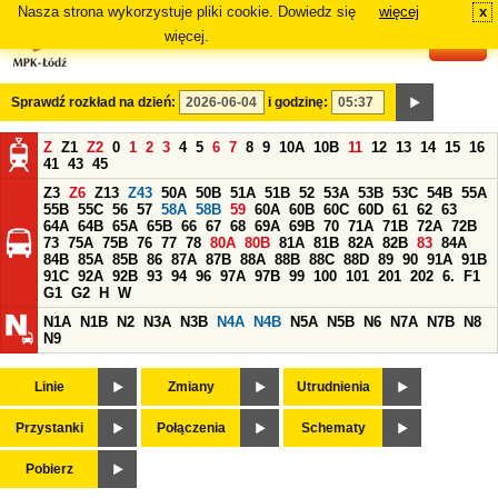
Nasza strona wykorzystuje pliki cookie. Dowiedz się
więcej
x
#
więcej.
Sprawdź rozkład na dzień:
i godzinę:
Z
Z1
Z2
0
1
2
3
4
5
6
7
8
9
10A
10B
11
12
13
14
15
16
41
43
45
Z3
Z6
Z13
Z43
50A
50B
51A
51B
52
53A
53B
53C
54B
55A
55B
55C
56
57
58A
58B
59
60A
60B
60C
60D
61
62
63
64A
64B
65A
65B
66
67
68
69A
69B
70
71A
71B
72A
72B
73
75A
75B
76
77
78
80A
80B
81A
81B
82A
82B
83
84A
84B
85A
85B
86
87A
87B
88A
88B
88C
88D
89
90
91A
91B
91C
92A
92B
93
94
96
97A
97B
99
100
101
201
202
6.
F1
G1
G2
H
W
N1A
N1B
N2
N3A
N3B
N4A
N4B
N5A
N5B
N6
N7A
N7B
N8
N9
Linie
Zmiany
Utrudnienia
Przystanki
Połączenia
Schematy
Pobierz