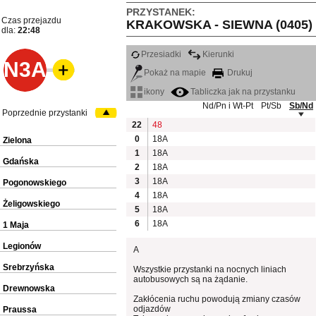
PRZYSTANEK:
Czas przejazdu
KRAKOWSKA - SIEWNA (0405)
dla:
22:48
Przesiadki
Kierunki
N3A
Pokaż na mapie
Drukuj
ikony
Tabliczka jak na przystanku
Nd/Pn i Wt-Pt
Pt/Sb
Sb/Nd
Poprzednie przystanki
22
48
0
18A
Zielona
1
18A
Gdańska
2
18A
3
18A
Pogonowskiego
4
18A
Żeligowskiego
5
18A
6
18A
1 Maja
Legionów
A
Srebrzyńska
Wszystkie przystanki na nocnych liniach
autobusowych są na żądanie.
Drewnowska
Zakłócenia ruchu powodują zmiany czasów
odjazdów
Praussa