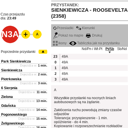
PRZYSTANEK:
SIENKIEWICZA - ROOSEVELTA
Czas przejazdu
(2358)
dla:
23:49
Przesiadki
Kierunki
N3A
A
Pokaż na mapie
Drukuj
ikony
Tabliczka jak na przystanku
Nd/Pn i Wt-Pt
Pt/Sb
Sb/Nd
Poprzednie przystanki
23
49A
Park Sienkiewicza
0
49A
Dojeżdża w:
1 min.
1
49A
Sienkiewicza
2
49A
Dojeżdża w:
2 min.
Piotrkowska
3
49A
Dojeżdża w:
3 min.
6 Sierpnia
A
Dojeżdża w:
11 min.
Zielona
Wszystkie przystanki na nocnych liniach
Dojeżdża w:
13 min.
autobusowych są na żądanie.
Gdańska
Dojeżdża w:
14 min.
Zakłócenia ruchu powodują zmiany czasów
odjazdów
Pogonowskiego
Tolerancja: przyspieszenie - 1 min.
Dojeżdża w:
15 min.
opóźnienie - do 4 min.
Żeligowskiego
Kopiowanie i rozpowszechnianie rozkładów
Dojeżdża w:
16 min.