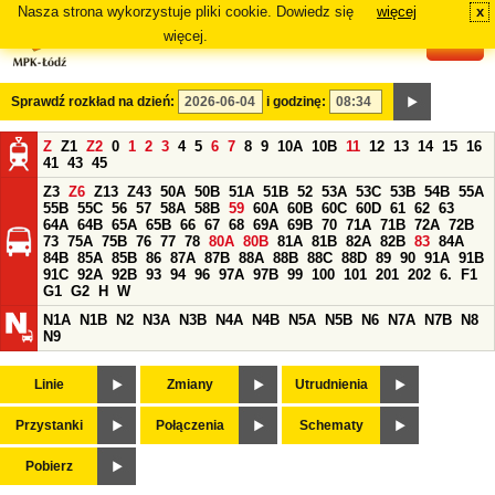
Nasza strona wykorzystuje pliki cookie. Dowiedz się
więcej
x
#
więcej.
Sprawdź rozkład na dzień:
i godzinę:
Z
Z1
Z2
0
1
2
3
4
5
6
7
8
9
10A
10B
11
12
13
14
15
16
41
43
45
Z3
Z6
Z13
Z43
50A
50B
51A
51B
52
53A
53C
53B
54B
55A
55B
55C
56
57
58A
58B
59
60A
60B
60C
60D
61
62
63
64A
64B
65A
65B
66
67
68
69A
69B
70
71A
71B
72A
72B
73
75A
75B
76
77
78
80A
80B
81A
81B
82A
82B
83
84A
84B
85A
85B
86
87A
87B
88A
88B
88C
88D
89
90
91A
91B
91C
92A
92B
93
94
96
97A
97B
99
100
101
201
202
6.
F1
G1
G2
H
W
N1A
N1B
N2
N3A
N3B
N4A
N4B
N5A
N5B
N6
N7A
N7B
N8
N9
Linie
Zmiany
Utrudnienia
Przystanki
Połączenia
Schematy
Pobierz