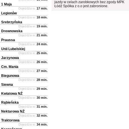
jazdy w celach zarobkowych bez zgody MPK
1 Maja
Łódź Spółka z o.o jest zabronione.
Dojeżdża w:
17 min.
Legionów
Dojeżdża w:
18 min.
Srebrzyńska
Dojeżdża w:
19 min.
Drewnowska
Dojeżdża w:
21 min.
Praussa
Dojeżdża w:
24 min.
Unii Lubelskiej
Dojeżdża w:
25 min.
Jarzynowa
Dojeżdża w:
26 min.
Cm. Mania
Dojeżdża w:
27 min.
Biegunowa
Dojeżdża w:
28 min.
Siewna
Dojeżdża w:
29 min.
Kwiatowa NŻ
Dojeżdża w:
30 min.
Rąbieńska
Dojeżdża w:
31 min.
Nektarowa NŻ
Dojeżdża w:
32 min.
Traktorowa
Dojeżdża w:
34 min.