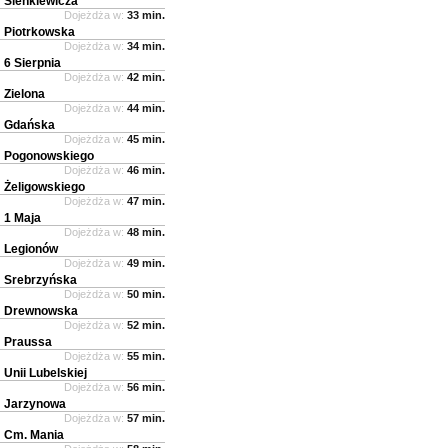
Sienkiewicza
Dojeżdża w:
33 min.
Piotrkowska
Dojeżdża w:
34 min.
6 Sierpnia
Dojeżdża w:
42 min.
Zielona
Dojeżdża w:
44 min.
Gdańska
Dojeżdża w:
45 min.
Pogonowskiego
Dojeżdża w:
46 min.
Żeligowskiego
Dojeżdża w:
47 min.
1 Maja
Dojeżdża w:
48 min.
Legionów
Dojeżdża w:
49 min.
Srebrzyńska
Dojeżdża w:
50 min.
Drewnowska
Dojeżdża w:
52 min.
Praussa
Dojeżdża w:
55 min.
Unii Lubelskiej
Dojeżdża w:
56 min.
Jarzynowa
Dojeżdża w:
57 min.
Cm. Mania