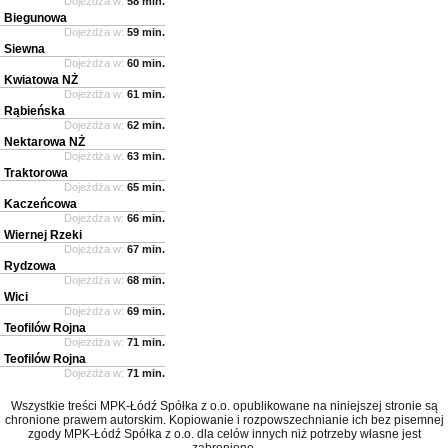
Dojeżdża w:
58 min.
Biegunowa
Dojeżdża w:
59 min.
Siewna
Dojeżdża w:
60 min.
Kwiatowa NŻ
Dojeżdża w:
61 min.
Rąbieńska
Dojeżdża w:
62 min.
Nektarowa NŻ
Dojeżdża w:
63 min.
Traktorowa
Dojeżdża w:
65 min.
Kaczeńcowa
Dojeżdża w:
66 min.
Wiernej Rzeki
Dojeżdża w:
67 min.
Rydzowa
Dojeżdża w:
68 min.
Wici
Dojeżdża w:
69 min.
Teofilów Rojna
Dojeżdża w:
71 min.
Teofilów Rojna
Dojeżdża w:
71 min.
Wszystkie treści MPK-Łódź Spółka z o.o. opublikowane na niniejszej stronie są
chronione prawem autorskim. Kopiowanie i rozpowszechnianie ich bez pisemnej
zgody MPK-Łódź Spółka z o.o. dla celów innych niż potrzeby własne jest
zabronione.