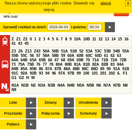
Nasza strona wykorzystuje pliki cookie. Dowiedz się
więcej
x
#
więcej.
Sprawdź rozkład na dzień:
i godzinę:
Z
Z1
Z2
0
1
2
3
4
5
6
7
8
9
10A
10B
11
12
13
14
15
16
41
43
45
Z3
Z6
Z13
Z43
50A
50B
51A
51B
52
53A
53C
53B
54B
55A
55B
55C
56
57
58A
58B
59
60A
60B
60C
60D
61
62
63
64A
64B
65A
65B
66
67
68
69A
69B
70
71A
71B
72A
72B
73
75A
75B
76
77
78
80A
80B
81A
81B
82A
82B
83
84A
84B
85A
85B
86
87A
87B
88A
88B
88C
88D
89
90
91A
91B
91C
92A
92B
93
94
96
97A
97B
99
100
101
201
202
6.
F1
G1
G2
H
W
N1A
N1B
N2
N3A
N3B
N4A
N4B
N5A
N5B
N6
N7A
N7B
N8
N9
Linie
Zmiany
Utrudnienia
Przystanki
Połączenia
Schematy
Pobierz