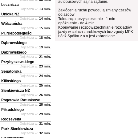
autobusowych są na żądanie.
Lecznicza
Dojeżdża w:
13 min.
Zakłócenia ruchu powodują zmiany czasów
Unicka NŻ
odjazdów
Dojeżdża w:
14 min.
Tolerancja: przyspieszenie - 1 min.
opóźnienie - do 4 min.
Wólczańska
Kopiowanie i rozpowszechnianie rozkładów
Dojeżdża w:
15 min.
jazdy w celach zarobkowych bez zgody MPK
Pl. Niepodległości
Łódź Spółka z o.o jest zabronione.
Dojeżdża w:
18 min.
Dąbrowskiego
Dojeżdża w:
19 min.
Dąbrowskiego
Dojeżdża w:
21 min.
Przybyszewskiego
Dojeżdża w:
23 min.
Senatorska
Dojeżdża w:
24 min.
Kilińskiego
Dojeżdża w:
25 min.
Sienkiewicza NŻ
Dojeżdża w:
26 min.
Pogotowie Ratunkowe
Dojeżdża w:
28 min.
Piłsudskiego
Dojeżdża w:
29 min.
Roosevelta
Dojeżdża w:
31 min.
Park Sienkiewicza
Dojeżdża w:
32 min.