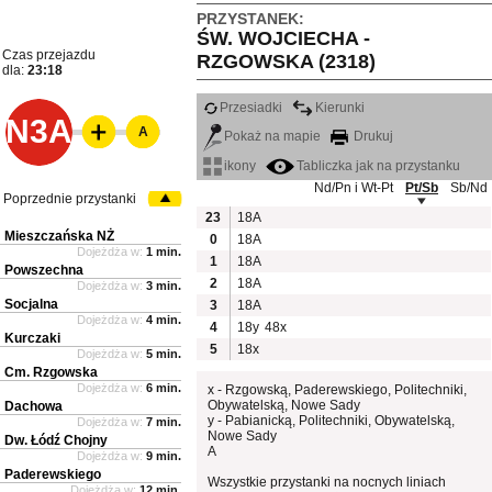
PRZYSTANEK:
ŚW. WOJCIECHA -
Czas przejazdu
RZGOWSKA (2318)
dla:
23:18
Przesiadki
Kierunki
N3A
A
Pokaż na mapie
Drukuj
ikony
Tabliczka jak na przystanku
Nd/Pn i Wt-Pt
Pt/Sb
Sb/Nd
Poprzednie przystanki
23
18A
Mieszczańska NŻ
0
18A
Dojeżdża w:
1 min.
1
18A
Powszechna
2
18A
Dojeżdża w:
3 min.
Socjalna
3
18A
Dojeżdża w:
4 min.
4
18y
48x
Kurczaki
5
18x
Dojeżdża w:
5 min.
Cm. Rzgowska
Dojeżdża w:
6 min.
x - Rzgowską, Paderewskiego, Politechniki,
Obywatelską, Nowe Sady
Dachowa
y - Pabianicką, Politechniki, Obywatelską,
Dojeżdża w:
7 min.
Nowe Sady
Dw. Łódź Chojny
A
Dojeżdża w:
9 min.
Paderewskiego
Wszystkie przystanki na nocnych liniach
Dojeżdża w:
12 min.