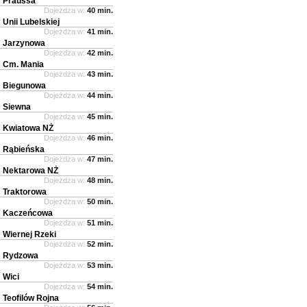
Praussa
Dojeżdża w:
40 min.
Unii Lubelskiej
Dojeżdża w:
41 min.
Jarzynowa
Dojeżdża w:
42 min.
Cm. Mania
Dojeżdża w:
43 min.
Biegunowa
Dojeżdża w:
44 min.
Siewna
Dojeżdża w:
45 min.
Kwiatowa NŻ
Dojeżdża w:
46 min.
Rąbieńska
Dojeżdża w:
47 min.
Nektarowa NŻ
Dojeżdża w:
48 min.
Traktorowa
Dojeżdża w:
50 min.
Kaczeńcowa
Dojeżdża w:
51 min.
Wiernej Rzeki
Dojeżdża w:
52 min.
Rydzowa
Dojeżdża w:
53 min.
Wici
Dojeżdża w:
54 min.
Teofilów Rojna