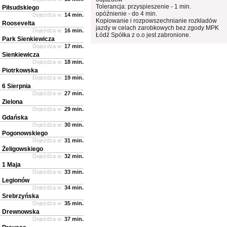
Tolerancja: przyspieszenie - 1 min.
Piłsudskiego
opóźnienie - do 4 min.
Dojeżdża w:
14 min.
Kopiowanie i rozpowszechnianie rozkładów
Roosevelta
jazdy w celach zarobkowych bez zgody MPK
Dojeżdża w:
16 min.
Łódź Spółka z o.o jest zabronione.
Park Sienkiewicza
Dojeżdża w:
17 min.
Sienkiewicza
Dojeżdża w:
18 min.
Piotrkowska
Dojeżdża w:
19 min.
6 Sierpnia
Dojeżdża w:
27 min.
Zielona
Dojeżdża w:
29 min.
Gdańska
Dojeżdża w:
30 min.
Pogonowskiego
Dojeżdża w:
31 min.
Żeligowskiego
Dojeżdża w:
32 min.
1 Maja
Dojeżdża w:
33 min.
Legionów
Dojeżdża w:
34 min.
Srebrzyńska
Dojeżdża w:
35 min.
Drewnowska
Dojeżdża w:
37 min.