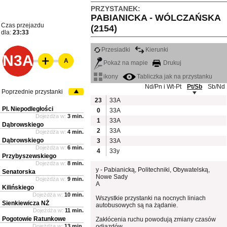
PRZYSTANEK:
PABIANICKA - WÓLCZAŃSKA
Czas przejazdu
(2154)
dla:
23:33
Przesiadki
Kierunki
N3A
A
Pokaż na mapie
Drukuj
ikony
Tabliczka jak na przystanku
Nd/Pn i Wt-Pt
Pt/Sb
Sb/Nd
Poprzednie przystanki
23
33A
Pl. Niepodległości
0
33A
Dojeżdża w:
3 min.
1
33A
Dąbrowskiego
2
33A
Dojeżdża w:
4 min.
Dąbrowskiego
3
33A
Dojeżdża w:
6 min.
4
33y
Przybyszewskiego
Dojeżdża w:
8 min.
y - Pabianicką, Politechniki, Obywatelską,
Senatorska
Nowe Sady
Dojeżdża w:
9 min.
A
Kilińskiego
Dojeżdża w:
10 min.
Wszystkie przystanki na nocnych liniach
Sienkiewicza NŻ
autobusowych są na żądanie.
Dojeżdża w:
11 min.
Pogotowie Ratunkowe
Zakłócenia ruchu powodują zmiany czasów
Dojeżdża w:
13 min.
odjazdów