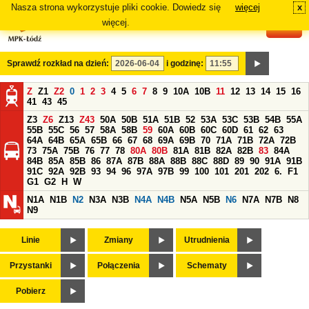
Nasza strona wykorzystuje pliki cookie. Dowiedz się
więcej
x
#
więcej.
Sprawdź rozkład na dzień:
i godzinę:
Z
Z1
Z2
0
1
2
3
4
5
6
7
8
9
10A
10B
11
12
13
14
15
16
41
43
45
Z3
Z6
Z13
Z43
50A
50B
51A
51B
52
53A
53C
53B
54B
55A
55B
55C
56
57
58A
58B
59
60A
60B
60C
60D
61
62
63
64A
64B
65A
65B
66
67
68
69A
69B
70
71A
71B
72A
72B
73
75A
75B
76
77
78
80A
80B
81A
81B
82A
82B
83
84A
84B
85A
85B
86
87A
87B
88A
88B
88C
88D
89
90
91A
91B
91C
92A
92B
93
94
96
97A
97B
99
100
101
201
202
6.
F1
G1
G2
H
W
N1A
N1B
N2
N3A
N3B
N4A
N4B
N5A
N5B
N6
N7A
N7B
N8
N9
Linie
Zmiany
Utrudnienia
Przystanki
Połączenia
Schematy
Pobierz