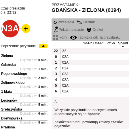
PRZYSTANEK:
Czas przejazdu
GDAŃSKA - ZIELONA (0194)
dla:
22:32
Przesiadki
Kierunki
N3A
Pokaż na mapie
Drukuj
ikony
Tabliczka jak na przystanku
Nd/Pn i Wt-Pt
Pt/Sb
Sb/Nd
Poprzednie przystanki
22
32
Zielona
0
02A
Dojeżdża w:
0 min.
1
02A
Gdańska
2
02A
Dojeżdża w:
1 min.
Pogonowskiego
3
02A
Dojeżdża w:
2 min.
4
02A
Żeligowskiego
5
02A
Dojeżdża w:
3 min.
6
02A
1 Maja
Dojeżdża w:
4 min.
Legionów
A
Dojeżdża w:
5 min.
Srebrzyńska
Wszystkie przystanki na nocnych liniach
Dojeżdża w:
6 min.
autobusowych są na żądanie.
Drewnowska
Zakłócenia ruchu powodują zmiany czasów
Dojeżdża w:
8 min.
odjazdów
Praussa