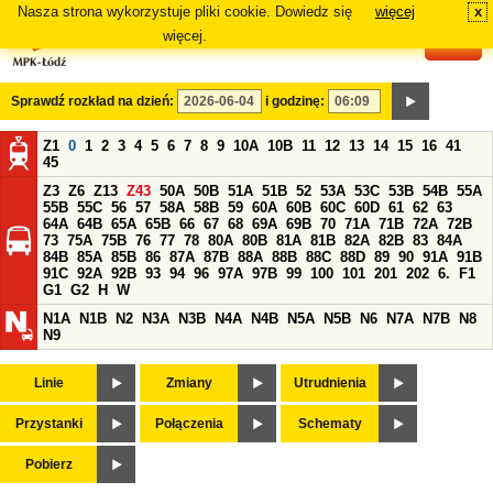
Nasza strona wykorzystuje pliki cookie. Dowiedz się
więcej
x
#
więcej.
Sprawdź rozkład na dzień:
i godzinę:
Z1
0
1
2
3
4
5
6
7
8
9
10A
10B
11
12
13
14
15
16
41
45
Z3
Z6
Z13
Z43
50A
50B
51A
51B
52
53A
53C
53B
54B
55A
55B
55C
56
57
58A
58B
59
60A
60B
60C
60D
61
62
63
64A
64B
65A
65B
66
67
68
69A
69B
70
71A
71B
72A
72B
73
75A
75B
76
77
78
80A
80B
81A
81B
82A
82B
83
84A
84B
85A
85B
86
87A
87B
88A
88B
88C
88D
89
90
91A
91B
91C
92A
92B
93
94
96
97A
97B
99
100
101
201
202
6.
F1
G1
G2
H
W
N1A
N1B
N2
N3A
N3B
N4A
N4B
N5A
N5B
N6
N7A
N7B
N8
N9
Linie
Zmiany
Utrudnienia
Przystanki
Połączenia
Schematy
Pobierz