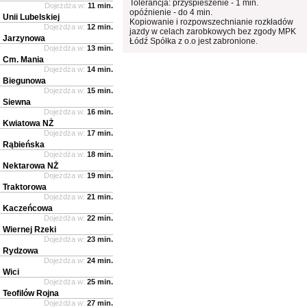
Tolerancja: przyspieszenie - 1 min.
Dojeżdża w:
11 min.
opóźnienie - do 4 min.
Unii Lubelskiej
Kopiowanie i rozpowszechnianie rozkładów
Dojeżdża w:
12 min.
jazdy w celach zarobkowych bez zgody MPK
Jarzynowa
Łódź Spółka z o.o jest zabronione.
Dojeżdża w:
13 min.
Cm. Mania
Dojeżdża w:
14 min.
Biegunowa
Dojeżdża w:
15 min.
Siewna
Dojeżdża w:
16 min.
Kwiatowa NŻ
Dojeżdża w:
17 min.
Rąbieńska
Dojeżdża w:
18 min.
Nektarowa NŻ
Dojeżdża w:
19 min.
Traktorowa
Dojeżdża w:
21 min.
Kaczeńcowa
Dojeżdża w:
22 min.
Wiernej Rzeki
Dojeżdża w:
23 min.
Rydzowa
Dojeżdża w:
24 min.
Wici
Dojeżdża w:
25 min.
Teofilów Rojna
Dojeżdża w:
27 min.