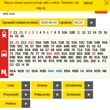
Nasza strona wykorzystuje pliki cookie. Dowiedz się
więcej
x
#
więcej.
Sprawdź rozkład na dzień:
i godzinę:
Z
Z1
Z2
0
1
2
3
4
5
6
7
8
9
10A
10B
11
12
13
14
15
16
41
43
45
Z3
Z6
Z13
Z43
50A
50B
51A
51B
52
53A
53C
53B
54B
55A
55B
55C
56
57
58A
58B
59
60A
60B
60C
60D
61
62
63
64A
64B
65A
65B
66
67
68
69A
69B
70
71A
71B
72A
72B
73
75A
75B
76
77
78
80A
80B
81A
81B
82A
82B
83
84A
84B
85A
85B
86
87A
87B
88A
88B
88C
88D
89
90
91A
91B
91C
92A
92B
93
94
96
97A
97B
99
100
101
201
202
6.
F1
G1
G2
H
W
N1A
N1B
N2
N3A
N3B
N4A
N4B
N5A
N5B
N6
N7A
N7B
N8
N9
Linie
Zmiany
Utrudnienia
Przystanki
Połączenia
Schematy
Pobierz