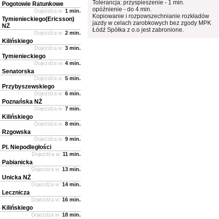
Tolerancja: przyspieszenie - 1 min.
Pogotowie Ratunkowe
opóźnienie - do 4 min.
Dojeżdża w:
1 min.
Kopiowanie i rozpowszechnianie rozkładów
Tymienieckiego(Ericsson)
jazdy w celach zarobkowych bez zgody MPK
NŻ
Łódź Spółka z o.o jest zabronione.
Dojeżdża w:
2 min.
Kilińskiego
Dojeżdża w:
3 min.
Tymienieckiego
Dojeżdża w:
4 min.
Senatorska
Dojeżdża w:
5 min.
Przybyszewskiego
Dojeżdża w:
6 min.
Poznańska NŻ
Dojeżdża w:
7 min.
Kilińskiego
Dojeżdża w:
8 min.
Rzgowska
Dojeżdża w:
9 min.
Pl. Niepodległości
Dojeżdża w:
11 min.
Pabianicka
Dojeżdża w:
13 min.
Unicka NŻ
Dojeżdża w:
14 min.
Lecznicza
Dojeżdża w:
16 min.
Kilińskiego
Dojeżdża w:
18 min.