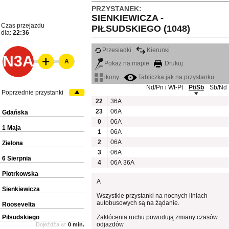
PRZYSTANEK:
SIENKIEWICZA -
Czas przejazdu
PIŁSUDSKIEGO (1048)
dla:
22:36
Przesiadki
Kierunki
N3A
A
Pokaż na mapie
Drukuj
ikony
Tabliczka jak na przystanku
Nd/Pn i Wt-Pt
Pt/Sb
Sb/Nd
Poprzednie przystanki
22
36A
23
06A
Gdańska
0
06A
1 Maja
1
06A
2
06A
Zielona
3
06A
6 Sierpnia
4
06A
36A
Piotrkowska
A
Sienkiewicza
Wszystkie przystanki na nocnych liniach
autobusowych są na żądanie.
Roosevelta
Piłsudskiego
Zakłócenia ruchu powodują zmiany czasów
odjazdów
Dojeżdża w:
0 min.