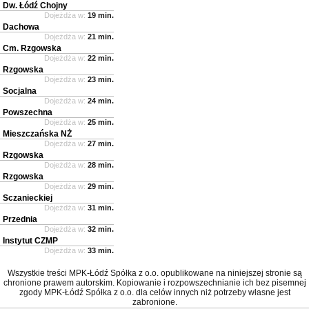
Dw. Łódź Chojny
Dojeżdża w:
19 min.
Dachowa
Dojeżdża w:
21 min.
Cm. Rzgowska
Dojeżdża w:
22 min.
Rzgowska
Dojeżdża w:
23 min.
Socjalna
Dojeżdża w:
24 min.
Powszechna
Dojeżdża w:
25 min.
Mieszczańska NŻ
Dojeżdża w:
27 min.
Rzgowska
Dojeżdża w:
28 min.
Rzgowska
Dojeżdża w:
29 min.
Sczanieckiej
Dojeżdża w:
31 min.
Przednia
Dojeżdża w:
32 min.
Instytut CZMP
Dojeżdża w:
33 min.
Wszystkie treści MPK-Łódź Spółka z o.o. opublikowane na niniejszej stronie są
chronione prawem autorskim. Kopiowanie i rozpowszechnianie ich bez pisemnej
zgody MPK-Łódź Spółka z o.o. dla celów innych niż potrzeby własne jest
zabronione.