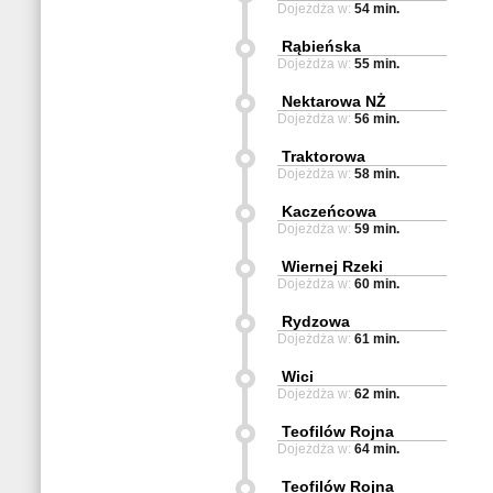
Dojeżdża w:
54 min.
Rąbieńska
Dojeżdża w:
55 min.
Nektarowa NŻ
Dojeżdża w:
56 min.
Traktorowa
Dojeżdża w:
58 min.
Kaczeńcowa
Dojeżdża w:
59 min.
Wiernej Rzeki
Dojeżdża w:
60 min.
Rydzowa
Dojeżdża w:
61 min.
Wici
Dojeżdża w:
62 min.
Teofilów Rojna
Dojeżdża w:
64 min.
Teofilów Rojna