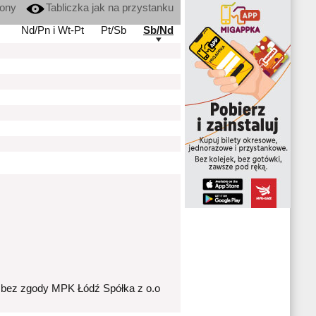
kony
Tabliczka jak na przystanku
Nd/Pn i Wt-Pt
Pt/Sb
Sb/Nd
 bez zgody MPK Łódź Spółka z o.o