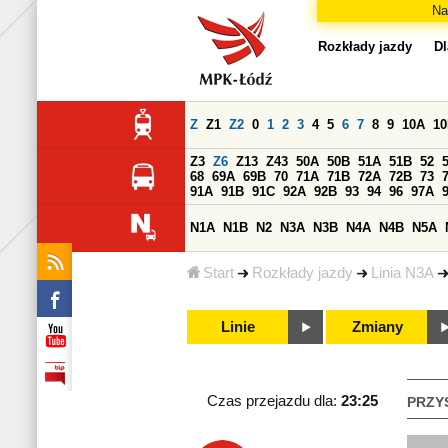
Na
Rozkłady jazdy
Dl
Z
Z1
Z2
0
1
2
3
4
5
6
7
8
9
10A
1
Z3
Z6
Z13
Z43
50A
50B
51A
51B
52
68
69A
69B
70
71A
71B
72A
72B
73
91A
91B
91C
92A
92B
93
94
96
97A
N1A
N1B
N2
N3A
N3B
N4A
N4B
N5A
Start
Rozkłady jazdy
Linia N3A
Linie
Zmiany
Czas przejazdu dla:
23:25
PRZY