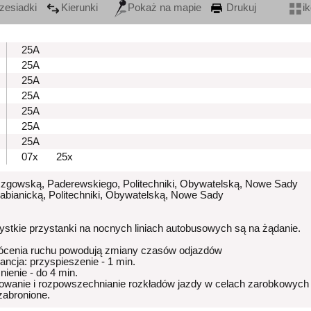
zesiadki
Kierunki
Pokaż na mapie
Drukuj
i
25A
25A
25A
25A
25A
25A
25A
07x
25x
Rzgowską, Paderewskiego, Politechniki, Obywatelską, Nowe Sady
Pabianicką, Politechniki, Obywatelską, Nowe Sady
stkie przystanki na nocnych liniach autobusowych są na żądanie.
ócenia ruchu powodują zmiany czasów odjazdów
rancja: przyspieszenie - 1 min.
nienie - do 4 min.
owanie i rozpowszechnianie rozkładów jazdy w celach zarobkowych
 zabronione.