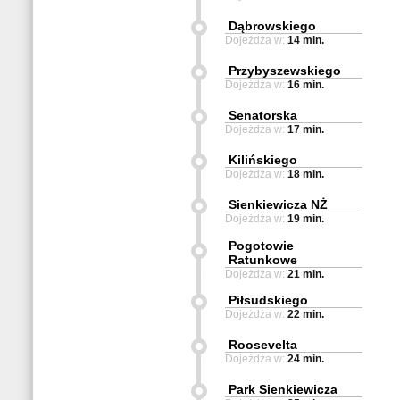
Dąbrowskiego
Dojeżdża w:
14 min.
Przybyszewskiego
Dojeżdża w:
16 min.
Senatorska
Dojeżdża w:
17 min.
Kilińskiego
Dojeżdża w:
18 min.
Sienkiewicza NŻ
Dojeżdża w:
19 min.
Pogotowie
Ratunkowe
Dojeżdża w:
21 min.
Piłsudskiego
Dojeżdża w:
22 min.
Roosevelta
Dojeżdża w:
24 min.
Park Sienkiewicza