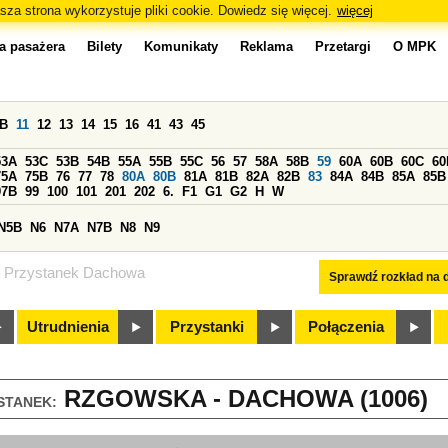
sza strona wykorzystuje pliki cookie. Dowiedz się więcej.
więcej
a pasażera
Bilety
Komunikaty
Reklama
Przetargi
O MPK
0B
11
12
13
14
15
16
41
43
45
53A
53C
53B
54B
55A
55B
55C
56
57
58A
58B
59
60A
60B
60C
60
75A
75B
76
77
78
80A
80B
81A
81B
82A
82B
83
84A
84B
85A
85B
97B
99
100
101
201
202
6.
F1
G1
G2
H
W
N5B
N6
N7A
N7B
N8
N9
Przystanek Dachowa
Sprawdź rozkład na d
Utrudnienia
Przystanki
Połączenia
RZGOWSKA - DACHOWA (1006)
STANEK: