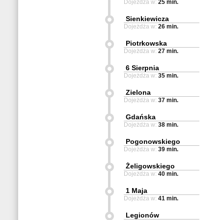
Dojeżdża w:
25 min.
Sienkiewicza
Dojeżdża w:
26 min.
Piotrkowska
Dojeżdża w:
27 min.
6 Sierpnia
Dojeżdża w:
35 min.
Zielona
Dojeżdża w:
37 min.
Gdańska
Dojeżdża w:
38 min.
Pogonowskiego
Dojeżdża w:
39 min.
Żeligowskiego
Dojeżdża w:
40 min.
1 Maja
Dojeżdża w:
41 min.
Legionów