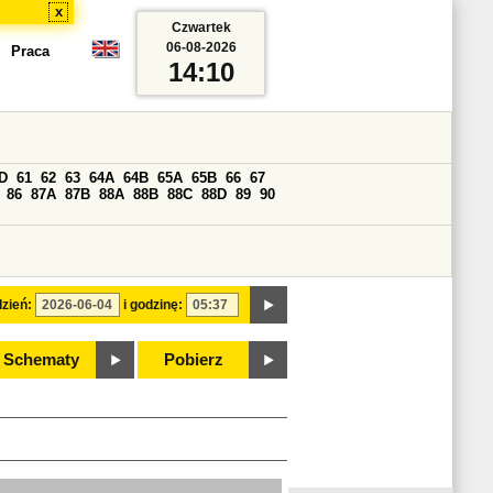
x
Czwartek
06-08-2026
Praca
14:10
D
61
62
63
64A
64B
65A
65B
66
67
86
87A
87B
88A
88B
88C
88D
89
90
zień:
i godzinę:
Schematy
Pobierz