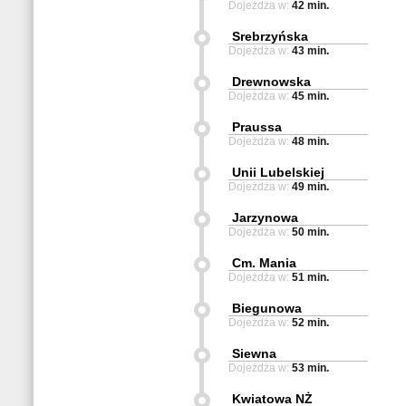
Dojeżdża w:
42 min.
Srebrzyńska
Dojeżdża w:
43 min.
Drewnowska
Dojeżdża w:
45 min.
Praussa
Dojeżdża w:
48 min.
Unii Lubelskiej
Dojeżdża w:
49 min.
Jarzynowa
Dojeżdża w:
50 min.
Cm. Mania
Dojeżdża w:
51 min.
Biegunowa
Dojeżdża w:
52 min.
Siewna
Dojeżdża w:
53 min.
Kwiatowa NŻ