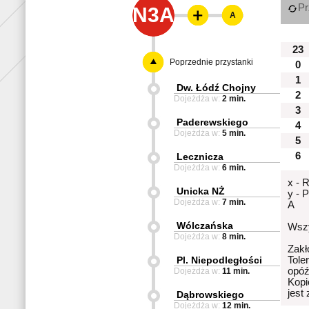
Pr
N3A
A
23
Poprzednie przystanki
0
1
Dw. Łódź Chojny
2
Dojeżdża w:
2 min.
3
Paderewskiego
4
Dojeżdża w:
5 min.
5
6
Lecznicza
Dojeżdża w:
6 min.
x - 
Unicka NŻ
y - 
Dojeżdża w:
7 min.
A
Wólczańska
Wszy
Dojeżdża w:
8 min.
Zakł
Pl. Niepodległości
Tole
opóź
Dojeżdża w:
11 min.
Kopi
jest
Dąbrowskiego
Dojeżdża w:
12 min.