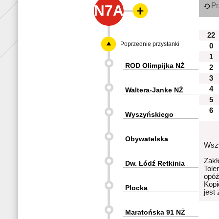
Pr
N7A
22
Poprzednie przystanki
0
1
ROD Olimpijka NŻ
2
3
4
Waltera-Janke NŻ
5
6
Wyszyńskiego
Obywatelska
Wszy
Zakł
Dw. Łódź Retkinia
Tole
opóź
Kopi
Plocka
jest
Maratońska 91 NŻ