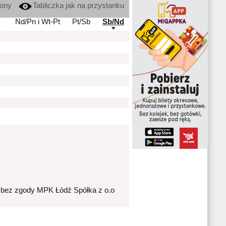
kony
Tabliczka jak na przystanku
Nd/Pn i Wt-Pt
Pt/Sb
Sb/Nd
 bez zgody MPK Łódź Spółka z o.o