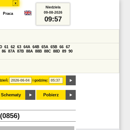
x
Niedziela
09-08-2026
Praca
09:57
D
61
62
63
64A
64B
65A
65B
66
67
86
87A
87B
88A
88B
88C
88D
89
90
zień:
i godzinę:
Schematy
Pobierz
(0856)