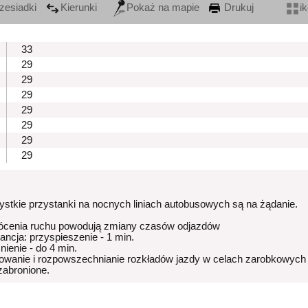
zesiadki
Kierunki
Pokaż na mapie
Drukuj
i
33
29
29
29
29
29
29
29
stkie przystanki na nocnych liniach autobusowych są na żądanie.
ócenia ruchu powodują zmiany czasów odjazdów
rancja: przyspieszenie - 1 min.
nienie - do 4 min.
owanie i rozpowszechnianie rozkładów jazdy w celach zarobkowych
 zabronione.