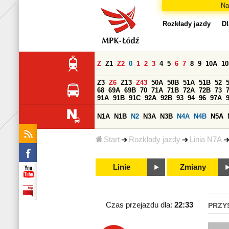
Na
Rozkłady jazdy
Dl
Z
Z1
Z2
0
1
2
3
4
5
6
7
8
9
10A
1
Z3
Z6
Z13
Z43
50A
50B
51A
51B
52
68
69A
69B
70
71A
71B
72A
72B
73
91A
91B
91C
92A
92B
93
94
96
97A
N1A
N1B
N2
N3A
N3B
N4A
N4B
N5A
Start
Rozkłady jazdy
Linia N7A
Linie
Zmiany
Czas przejazdu dla:
22:33
PRZY