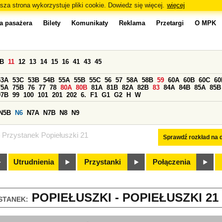
sza strona wykorzystuje pliki cookie. Dowiedz się więcej.
więcej
a pasażera
Bilety
Komunikaty
Reklama
Przetargi
O MPK
0B
11
12
13
14
15
16
41
43
45
53A
53C
53B
54B
55A
55B
55C
56
57
58A
58B
59
60A
60B
60C
60
75A
75B
76
77
78
80A
80B
81A
81B
82A
82B
83
84A
84B
85A
85B
97B
99
100
101
201
202
6.
F1
G1
G2
H
W
N5B
N6
N7A
N7B
N8
N9
Przystanek Popiełuszki 21
Sprawdź rozkład na d
Utrudnienia
Przystanki
Połączenia
POPIEŁUSZKI - POPIEŁUSZKI 21 
STANEK: