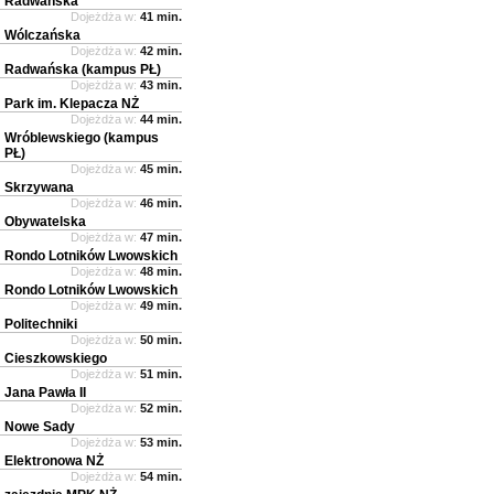
Radwańska
Dojeżdża w:
41 min.
Wólczańska
Dojeżdża w:
42 min.
Radwańska (kampus PŁ)
Dojeżdża w:
43 min.
Park im. Klepacza NŻ
Dojeżdża w:
44 min.
Wróblewskiego (kampus
PŁ)
Dojeżdża w:
45 min.
Skrzywana
Dojeżdża w:
46 min.
Obywatelska
Dojeżdża w:
47 min.
Rondo Lotników Lwowskich
Dojeżdża w:
48 min.
Rondo Lotników Lwowskich
Dojeżdża w:
49 min.
Politechniki
Dojeżdża w:
50 min.
Cieszkowskiego
Dojeżdża w:
51 min.
Jana Pawła II
Dojeżdża w:
52 min.
Nowe Sady
Dojeżdża w:
53 min.
Elektronowa NŻ
Dojeżdża w:
54 min.