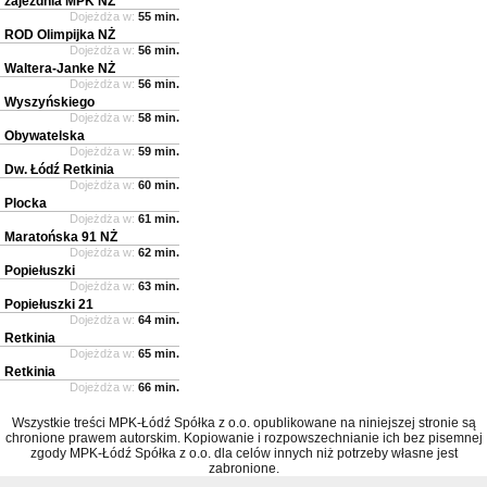
zajezdnia MPK NŻ
Dojeżdża w:
55 min.
ROD Olimpijka NŻ
Dojeżdża w:
56 min.
Waltera-Janke NŻ
Dojeżdża w:
56 min.
Wyszyńskiego
Dojeżdża w:
58 min.
Obywatelska
Dojeżdża w:
59 min.
Dw. Łódź Retkinia
Dojeżdża w:
60 min.
Plocka
Dojeżdża w:
61 min.
Maratońska 91 NŻ
Dojeżdża w:
62 min.
Popiełuszki
Dojeżdża w:
63 min.
Popiełuszki 21
Dojeżdża w:
64 min.
Retkinia
Dojeżdża w:
65 min.
Retkinia
Dojeżdża w:
66 min.
Wszystkie treści MPK-Łódź Spółka z o.o. opublikowane na niniejszej stronie są
chronione prawem autorskim. Kopiowanie i rozpowszechnianie ich bez pisemnej
zgody MPK-Łódź Spółka z o.o. dla celów innych niż potrzeby własne jest
zabronione.