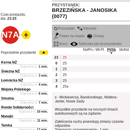
PRZYSTANEK:
BRZEZIŃSKA - JANOSIKA
Czas przejazdu
(0077)
dla:
23:25
Przesiadki
Kierunki
N7A
Pokaż na mapie
Drukuj
ikony
Tabliczka jak na przystanku
Nd/Pn i Wt-Pt
Pt/Sb
Sb/Nd
Poprzednie przystanki
23
25
Kerna NŻ
0
25
Dojeżdża w:
1 min.
1
25
Śnieżna NŻ
2
25
Dojeżdża w:
3 min.
Łomnicka NŻ
3
25
Dojeżdża w:
4 min.
4
25x
Wojska Polskiego
Dojeżdża w:
6 min.
x - Mickiewicza, Bandurskiego, Waltera-
Smutna
Janke, Nowe Sady
Dojeżdża w:
7 min.
Rondo Solidarności
Wszystkie przystanki na nocnych liniach
Dojeżdża w:
10 min.
autobusowych są na żądanie.
Matejki
Dojeżdża w:
11 min.
Zakłócenia ruchu powodują zmiany czasów
Tamka
odjazdów
Dojeżdża w:
12 min.
Tolerancja: przyspieszenie - 1 min.