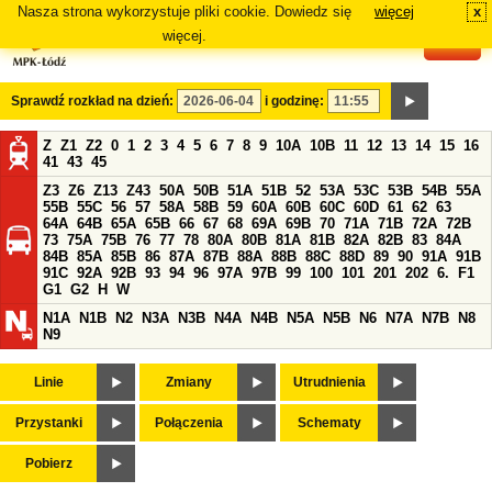
Nasza strona wykorzystuje pliki cookie. Dowiedz się
więcej
x
#
więcej.
Sprawdź rozkład na dzień:
i godzinę:
Z
Z1
Z2
0
1
2
3
4
5
6
7
8
9
10A
10B
11
12
13
14
15
16
41
43
45
Z3
Z6
Z13
Z43
50A
50B
51A
51B
52
53A
53C
53B
54B
55A
55B
55C
56
57
58A
58B
59
60A
60B
60C
60D
61
62
63
64A
64B
65A
65B
66
67
68
69A
69B
70
71A
71B
72A
72B
73
75A
75B
76
77
78
80A
80B
81A
81B
82A
82B
83
84A
84B
85A
85B
86
87A
87B
88A
88B
88C
88D
89
90
91A
91B
91C
92A
92B
93
94
96
97A
97B
99
100
101
201
202
6.
F1
G1
G2
H
W
N1A
N1B
N2
N3A
N3B
N4A
N4B
N5A
N5B
N6
N7A
N7B
N8
N9
Linie
Zmiany
Utrudnienia
Przystanki
Połączenia
Schematy
Pobierz