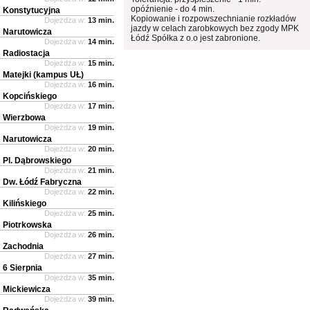
opóźnienie - do 4 min.
Konstytucyjna
Kopiowanie i rozpowszechnianie rozkładów
Dojeżdża w:
13 min.
jazdy w celach zarobkowych bez zgody MPK
Narutowicza
Łódź Spółka z o.o jest zabronione.
Dojeżdża w:
14 min.
Radiostacja
Dojeżdża w:
15 min.
Matejki (kampus UŁ)
Dojeżdża w:
16 min.
Kopcińskiego
Dojeżdża w:
17 min.
Wierzbowa
Dojeżdża w:
19 min.
Narutowicza
Dojeżdża w:
20 min.
Pl. Dąbrowskiego
Dojeżdża w:
21 min.
Dw. Łódź Fabryczna
Dojeżdża w:
22 min.
Kilińskiego
Dojeżdża w:
25 min.
Piotrkowska
Dojeżdża w:
26 min.
Zachodnia
Dojeżdża w:
27 min.
6 Sierpnia
Dojeżdża w:
35 min.
Mickiewicza
Dojeżdża w:
39 min.