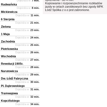
Dojeżdża w:
7 min.
Kopiowanie i rozpowszechnianie rozkładów
Radwańska
jazdy w celach zarobkowych bez zgody MPK
Dojeżdża w:
8 min.
Łódź Spółka z o.o jest zabronione.
Mickiewicza
Dojeżdża w:
11 min.
6 Sierpnia
Dojeżdża w:
21 min.
Zielona
Dojeżdża w:
23 min.
1 Maja
Dojeżdża w:
24 min.
Zachodnia
Dojeżdża w:
25 min.
Piotrkowska
Dojeżdża w:
26 min.
Wschodnia
Dojeżdża w:
27 min.
Rewolucji 1905r.
Dojeżdża w:
28 min.
Narutowicza
Dojeżdża w:
29 min.
Dw. Łódź Fabryczna
Dojeżdża w:
30 min.
Pl. Dąbrowskiego
Dojeżdża w:
31 min.
Tramwajowa
Dojeżdża w:
32 min.
Kopcińskiego
Dojeżdża w:
34 min.