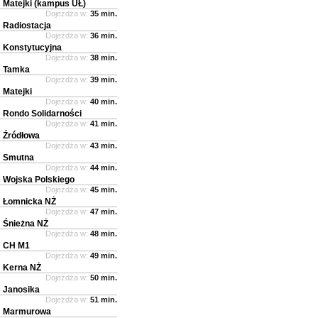
Matejki (kampus UŁ)
Dojeżdża w:
35 min.
Radiostacja
Dojeżdża w:
36 min.
Konstytucyjna
Dojeżdża w:
38 min.
Tamka
Dojeżdża w:
39 min.
Matejki
Dojeżdża w:
40 min.
Rondo Solidarności
Dojeżdża w:
41 min.
Źródłowa
Dojeżdża w:
43 min.
Smutna
Dojeżdża w:
44 min.
Wojska Polskiego
Dojeżdża w:
45 min.
Łomnicka NŻ
Dojeżdża w:
47 min.
Śnieżna NŻ
Dojeżdża w:
48 min.
CH M1
Dojeżdża w:
49 min.
Kerna NŻ
Dojeżdża w:
50 min.
Janosika
Dojeżdża w:
51 min.
Marmurowa