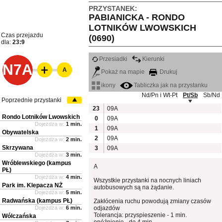
PRZYSTANEK:
PABIANICKA - RONDO
LOTNIKÓW LWOWSKICH
Czas przejazdu
(0690)
dla:
23:9
Przesiadki
Kierunki
N7A
A
Pokaż na mapie
Drukuj
ikony
Tabliczka jak na przystanku
Nd/Pn i Wt-Pt
Pt/Sb
Sb/Nd
Poprzednie przystanki
23
09A
Rondo Lotników Lwowskich
0
09A
Dojeżdża w:
1 min.
1
09A
Obywatelska
2
09A
Dojeżdża w:
2 min.
Skrzywana
3
09A
Dojeżdża w:
3 min.
Wróblewskiego (kampus
A
PŁ)
Dojeżdża w:
4 min.
Wszystkie przystanki na nocnych liniach
Park im. Klepacza NŻ
autobusowych są na żądanie.
Dojeżdża w:
5 min.
Radwańska (kampus PŁ)
Zakłócenia ruchu powodują zmiany czasów
Dojeżdża w:
6 min.
odjazdów
Tolerancja: przyspieszenie - 1 min.
Wólczańska
opóźnienie - do 4 min.