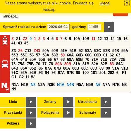
Nasza strona wykorzystuje pliki cookie. Dowiedz się
więcej
x
#
więcej.
Sprawdź rozkład na dzień:
i godzinę:
Z
Z1
Z2
0
1
2
3
4
5
6
7
8
9
10A
10B
11
12
13
14
15
16
41
43
45
Z3
Z6
Z13
Z43
50A
50B
51A
51B
52
53A
53C
53B
54B
55A
55B
55C
56
57
58A
58B
59
60A
60B
60C
60D
61
62
63
64A
64B
65A
65B
66
67
68
69A
69B
70
71A
71B
72A
72B
73
75A
75B
76
77
78
80A
80B
81A
81B
82A
82B
83
84A
84B
85A
85B
86
87A
87B
88A
88B
88C
88D
89
90
91A
91B
91C
92A
92B
93
94
96
97A
97B
99
100
101
201
202
6.
F1
G1
G2
H
W
N1A
N1B
N2
N3A
N3B
N4A
N4B
N5A
N5B
N6
N7A
N7B
N8
N9
Linie
Zmiany
Utrudnienia
Przystanki
Połączenia
Schematy
Pobierz