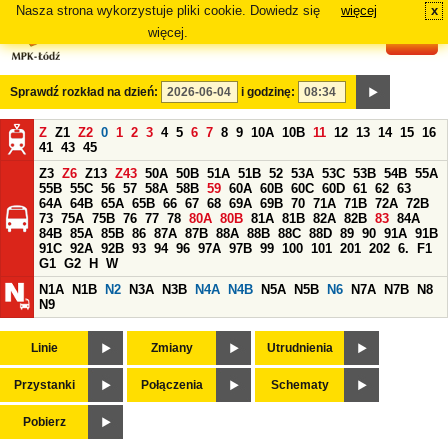
Nasza strona wykorzystuje pliki cookie. Dowiedz się
więcej
x
#
więcej.
Sprawdź rozkład na dzień:
i godzinę:
Z
Z1
Z2
0
1
2
3
4
5
6
7
8
9
10A
10B
11
12
13
14
15
16
41
43
45
Z3
Z6
Z13
Z43
50A
50B
51A
51B
52
53A
53C
53B
54B
55A
55B
55C
56
57
58A
58B
59
60A
60B
60C
60D
61
62
63
64A
64B
65A
65B
66
67
68
69A
69B
70
71A
71B
72A
72B
73
75A
75B
76
77
78
80A
80B
81A
81B
82A
82B
83
84A
84B
85A
85B
86
87A
87B
88A
88B
88C
88D
89
90
91A
91B
91C
92A
92B
93
94
96
97A
97B
99
100
101
201
202
6.
F1
G1
G2
H
W
N1A
N1B
N2
N3A
N3B
N4A
N4B
N5A
N5B
N6
N7A
N7B
N8
N9
Linie
Zmiany
Utrudnienia
Przystanki
Połączenia
Schematy
Pobierz