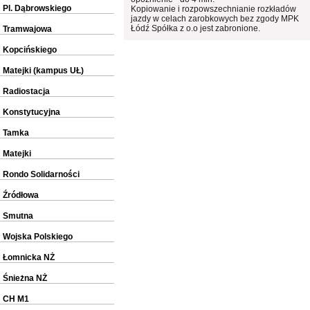
Pl. Dąbrowskiego
Kopiowanie i rozpowszechnianie rozkładów
jazdy w celach zarobkowych bez zgody MPK
Łódź Spółka z o.o jest zabronione.
Tramwajowa
Kopcińskiego
Matejki (kampus UŁ)
Radiostacja
Konstytucyjna
Tamka
Matejki
Rondo Solidarności
Źródłowa
Smutna
Wojska Polskiego
Łomnicka NŻ
Śnieżna NŻ
CH M1