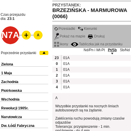
PRZYSTANEK:
BRZEZIŃSKA - MARMUROWA
Czas przejazdu
(0066)
dla:
23:1
Przesiadki
Kierunki
N7A
A
Pokaż na mapie
Drukuj
ikony
Tabliczka jak na przystanku
Nd/Pn i Wt-Pt
Pt/Sb
Sb/Nd
Poprzednie przystanki
23
01A
0
01A
Zielona
1
01A
1 Maja
2
01A
3
01A
Zachodnia
4
01A
Piotrkowska
A
Wschodnia
Wszystkie przystanki na nocnych liniach
Rewolucji 1905r.
autobusowych są na żądanie.
Narutowicza
Zakłócenia ruchu powodują zmiany czasów
odjazdów
Dw. Łódź Fabryczna
Tolerancja: przyspieszenie - 1 min.
opóźnienie - do 4 min.