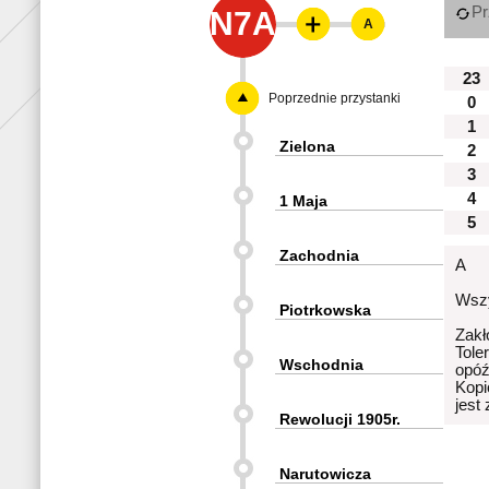
Pr
N7A
A
23
Poprzednie przystanki
0
1
Zielona
2
3
4
1 Maja
5
Zachodnia
A
Wszy
Piotrkowska
Zakł
Tole
Wschodnia
opóź
Kopi
jest
Rewolucji 1905r.
Narutowicza