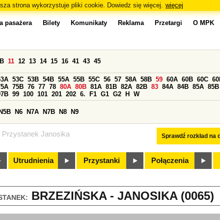
sza strona wykorzystuje pliki cookie. Dowiedz się więcej.
więcej
a pasażera
Bilety
Komunikaty
Reklama
Przetargi
O MPK
0B
11
12
13
14
15
16
41
43
45
53A
53C
53B
54B
55A
55B
55C
56
57
58A
58B
59
60A
60B
60C
60
75A
75B
76
77
78
80A
80B
81A
81B
82A
82B
83
84A
84B
85A
85B
97B
99
100
101
201
202
6.
F1
G1
G2
H
W
N5B
N6
N7A
N7B
N8
N9
Przystanek Janosika
Sprawdź rozkład na d
Utrudnienia
Przystanki
Połączenia
BRZEZIŃSKA - JANOSIKA (0065)
STANEK: