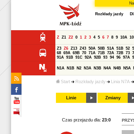
Na
Rozkłady jazdy
Dl
Z
Z1
Z2
0
1
2
3
4
5
6
7
8
9
10A
1
Z3
Z6
Z13
Z43
50A
50B
51A
51B
52
68
69A
69B
70
71A
71B
72A
72B
73
91A
91B
91C
92A
92B
93
94
96
97A
N1A
N1B
N2
N3A
N3B
N4A
N4B
N5A
Start
Rozkłady jazdy
Linia N7A
Linie
Zmiany
Czas przejazdu dla:
23:0
PRZY