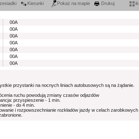
zesiadki
Kierunki
Pokaż na mapie
Drukuj
i
00A
00A
00A
00A
00A
00A
00A
stkie przystanki na nocnych liniach autobusowych są na żądanie.
ócenia ruchu powodują zmiany czasów odjazdów
rancja: przyspieszenie - 1 min.
nienie - do 4 min.
owanie i rozpowszechnianie rozkładów jazdy w celach zarobkowych
 zabronione.