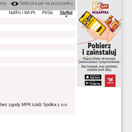
kony
Tabliczka jak na przystanku
Nd/Pn i Wt-Pt
Pt/Sb
Sb/Nd
 bez zgody MPK Łódź Spółka z o.o