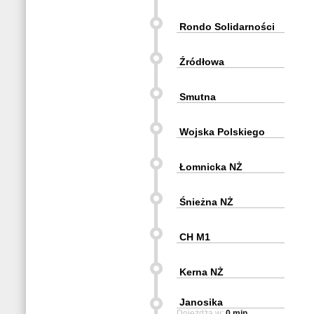
Rondo Solidarności
Źródłowa
Smutna
Wojska Polskiego
Łomnicka NŻ
Śnieżna NŻ
CH M1
Kerna NŻ
Janosika
Dojeżdża w:
0 min.