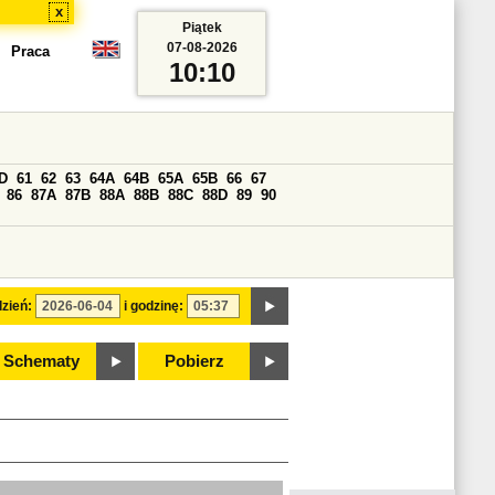
x
Piątek
07-08-2026
Praca
10:10
D
61
62
63
64A
64B
65A
65B
66
67
86
87A
87B
88A
88B
88C
88D
89
90
zień:
i godzinę:
Schematy
Pobierz