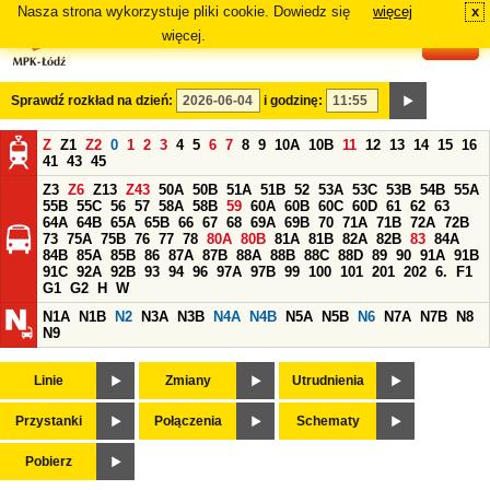
Nasza strona wykorzystuje pliki cookie. Dowiedz się
więcej
x
#
więcej.
Sprawdź rozkład na dzień:
i godzinę:
Z
Z1
Z2
0
1
2
3
4
5
6
7
8
9
10A
10B
11
12
13
14
15
16
41
43
45
Z3
Z6
Z13
Z43
50A
50B
51A
51B
52
53A
53C
53B
54B
55A
55B
55C
56
57
58A
58B
59
60A
60B
60C
60D
61
62
63
64A
64B
65A
65B
66
67
68
69A
69B
70
71A
71B
72A
72B
73
75A
75B
76
77
78
80A
80B
81A
81B
82A
82B
83
84A
84B
85A
85B
86
87A
87B
88A
88B
88C
88D
89
90
91A
91B
91C
92A
92B
93
94
96
97A
97B
99
100
101
201
202
6.
F1
G1
G2
H
W
N1A
N1B
N2
N3A
N3B
N4A
N4B
N5A
N5B
N6
N7A
N7B
N8
N9
Linie
Zmiany
Utrudnienia
Przystanki
Połączenia
Schematy
Pobierz