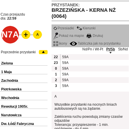
PRZYSTANEK:
BRZEZIŃSKA - KERNA NŻ
Czas przejazdu
(0064)
dla:
22:59
Przesiadki
Kierunki
N7A
A
Pokaż na mapie
Drukuj
ikony
Tabliczka jak na przystanku
Nd/Pn i Wt-Pt
Pt/Sb
Sb/Nd
Poprzednie przystanki
22
59A
23
59A
Zielona
0
59A
1 Maja
1
59A
2
59A
Zachodnia
3
59A
Piotrkowska
A
Wschodnia
Wszystkie przystanki na nocnych liniach
Rewolucji 1905r.
autobusowych są na żądanie.
Narutowicza
Zakłócenia ruchu powodują zmiany czasów
odjazdów
Dw. Łódź Fabryczna
Tolerancja: przyspieszenie - 1 min.
opóźnienie - do 4 min.