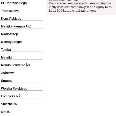
Pl. Dąbrowskiego
Kopiowanie i rozpowszechnianie rozkładów
jazdy w celach zarobkowych bez zgody MPK
Łódź Spółka z o.o jest zabronione.
Tramwajowa
Kopcińskiego
Matejki (kampus UŁ)
Radiostacja
Konstytucyjna
Tamka
Matejki
Rondo Solidarności
Źródłowa
Smutna
Wojska Polskiego
Łomnicka NŻ
Śnieżna NŻ
CH M1