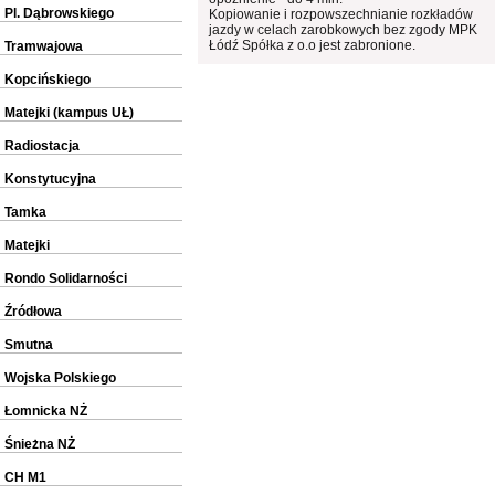
Pl. Dąbrowskiego
Kopiowanie i rozpowszechnianie rozkładów
jazdy w celach zarobkowych bez zgody MPK
Łódź Spółka z o.o jest zabronione.
Tramwajowa
Kopcińskiego
Matejki (kampus UŁ)
Radiostacja
Konstytucyjna
Tamka
Matejki
Rondo Solidarności
Źródłowa
Smutna
Wojska Polskiego
Łomnicka NŻ
Śnieżna NŻ
CH M1