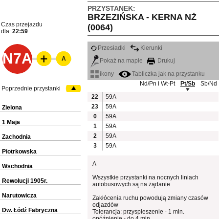
PRZYSTANEK:
BRZEZIŃSKA - KERNA NŻ
Czas przejazdu
(0064)
dla:
22:59
Przesiadki
Kierunki
N7A
A
Pokaż na mapie
Drukuj
ikony
Tabliczka jak na przystanku
Nd/Pn i Wt-Pt
Pt/Sb
Sb/Nd
Poprzednie przystanki
22
59A
23
59A
Zielona
0
59A
1 Maja
1
59A
2
59A
Zachodnia
3
59A
Piotrkowska
A
Wschodnia
Wszystkie przystanki na nocnych liniach
Rewolucji 1905r.
autobusowych są na żądanie.
Narutowicza
Zakłócenia ruchu powodują zmiany czasów
odjazdów
Dw. Łódź Fabryczna
Tolerancja: przyspieszenie - 1 min.
opóźnienie - do 4 min.