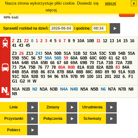
Nasza strona wykorzystuje pliki cookie. Dowiedz się
więcej
x
#
więcej.
Sprawdź rozkład na dzień:
i godzinę:
Z
Z1
Z2
0
1
2
3
4
5
6
7
8
9
10A
10B
11
12
13
14
15
16
41
43
45
Z3
Z6
Z13
Z43
50A
50B
51A
51B
52
53A
53C
53B
54B
55A
55B
55C
56
57
58A
58B
59
60A
60B
60C
60D
61
62
63
64A
64B
65A
65B
66
67
68
69A
69B
70
71A
71B
72A
72B
73
75A
75B
76
77
78
80A
80B
81A
81B
82A
82B
83
84A
84B
85A
85B
86
87A
87B
88A
88B
88C
88D
89
90
91A
91B
91C
92A
92B
93
94
96
97A
97B
99
100
101
201
202
6.
F1
G1
G2
H
W
N1A
N1B
N2
N3A
N3B
N4A
N4B
N5A
N5B
N6
N7A
N7B
N8
N9
Linie
Zmiany
Utrudnienia
Przystanki
Połączenia
Schematy
Pobierz