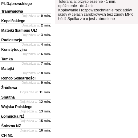
Tolerancja: przyspieszenie - 1 min.
Pl. Dąbrowskiego
opóźnienie - do 4 min.
Kopiowanie i rozpowszechnianie rozkładów
Tramwajowa
jazdy w celach zarobkowych bez zgody MPK
Dojeżdża w:
0 min.
Łódź Spółka z o.o jest zabronione.
Kopcińskiego
Dojeżdża w:
2 min.
Matejki (kampus UŁ)
Dojeżdża w:
3 min.
Radiostacja
Dojeżdża w:
4 min.
Konstytucyjna
Dojeżdża w:
6 min.
Tamka
Dojeżdża w:
7 min.
Matejki
Dojeżdża w:
8 min.
Rondo Solidarności
Dojeżdża w:
9 min.
Źródłowa
Dojeżdża w:
11 min.
Smutna
Dojeżdża w:
12 min.
Wojska Polskiego
Dojeżdża w:
13 min.
Łomnicka NŻ
Dojeżdża w:
15 min.
Śnieżna NŻ
Dojeżdża w:
16 min.
CH M1