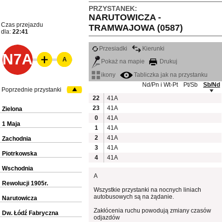
PRZYSTANEK:
NARUTOWICZA -
Czas przejazdu
TRAMWAJOWA (0587)
dla:
22:41
Przesiadki
Kierunki
N7A
A
Pokaż na mapie
Drukuj
ikony
Tabliczka jak na przystanku
Nd/Pn i Wt-Pt
Pt/Sb
Sb/Nd
Poprzednie przystanki
22
41A
23
41A
Zielona
0
41A
1 Maja
1
41A
2
41A
Zachodnia
3
41A
Piotrkowska
4
41A
Wschodnia
A
Rewolucji 1905r.
Wszystkie przystanki na nocnych liniach
autobusowych są na żądanie.
Narutowicza
Zakłócenia ruchu powodują zmiany czasów
Dw. Łódź Fabryczna
odjazdów