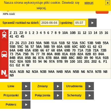
Nasza strona wykorzystuje pliki cookie. Dowiedz się
więcej
x
#
więcej.
Sprawdź rozkład na dzień:
i godzinę:
Z
Z1
Z2
0
1
2
3
4
5
6
7
8
9
10A
10B
11
12
13
14
15
16
41
43
45
Z3
Z6
Z13
Z43
50A
50B
51A
51B
52
53A
53C
53B
54B
55A
55B
55C
56
57
58A
58B
59
60A
60B
60C
60D
61
62
63
64A
64B
65A
65B
66
67
68
69A
69B
70
71A
71B
72A
72B
73
75A
75B
76
77
78
80A
80B
81A
81B
82A
82B
83
84A
84B
85A
85B
86
87A
87B
88A
88B
88C
88D
89
90
91A
91B
91C
92A
92B
93
94
96
97A
97B
99
100
101
201
202
6.
F1
G1
G2
H
W
N1A
N1B
N2
N3A
N3B
N4A
N4B
N5A
N5B
N6
N7A
N7B
N8
N9
Linie
Zmiany
Utrudnienia
Przystanki
Połączenia
Schematy
Pobierz