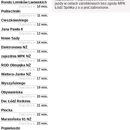
Rondo Lotników Lwowskich
jazdy w celach zarobkowych bez zgody MPK
Dojeżdża w:
10 min.
Łódź Spółka z o.o jest zabronione.
Politechniki
Dojeżdża w:
11 min.
Cieszkowskiego
Dojeżdża w:
12 min.
Jana Pawła II
Dojeżdża w:
13 min.
Nowe Sady
Dojeżdża w:
14 min.
Elektronowa NŻ
Dojeżdża w:
15 min.
zajezdnia MPK NŻ
Dojeżdża w:
16 min.
ROD Olimpijka NŻ
Dojeżdża w:
17 min.
Waltera-Janke NŻ
Dojeżdża w:
17 min.
Wyszyńskiego
Dojeżdża w:
19 min.
Obywatelska
Dojeżdża w:
20 min.
Dw. Łódź Retkinia
Dojeżdża w:
21 min.
Plocka
Dojeżdża w:
22 min.
Maratońska 91 NŻ
Dojeżdża w:
23 min.
Popiełuszki