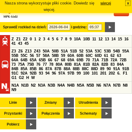
Nasza strona wykorzystuje pliki cookie. Dowiedz się
więcej
x
#
więcej.
Sprawdź rozkład na dzień:
i godzinę:
Z
Z1
Z2
0
1
2
3
4
5
6
7
8
9
10A
10B
11
12
13
14
15
16
41
43
45
Z3
Z6
Z13
Z43
50A
50B
51A
51B
52
53A
53C
53B
54B
55A
55B
55C
56
57
58A
58B
59
60A
60B
60C
60D
61
62
63
64A
64B
65A
65B
66
67
68
69A
69B
70
71A
71B
72A
72B
73
75A
75B
76
77
78
80A
80B
81A
81B
82A
82B
83
84A
84B
85A
85B
86
87A
87B
88A
88B
88C
88D
89
90
91A
91B
91C
92A
92B
93
94
96
97A
97B
99
100
101
201
202
6.
F1
G1
G2
H
W
N1A
N1B
N2
N3A
N3B
N4A
N4B
N5A
N5B
N6
N7A
N7B
N8
N9
Linie
Zmiany
Utrudnienia
Przystanki
Połączenia
Schematy
Pobierz