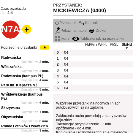
PRZYSTANEK:
Czas przejazdu
MICKIEWICZA (0400)
dla:
4:4
Przesiadki
Kierunki
N7A
Pokaż na mapie
Drukuj
ikony
Tabliczka jak na przystanku
Nd/Pn i Wt-Pt
Pt/Sb
Sb/Nd
Poprzednie przystanki
0
04
Radwańska
1
04
Dojeżdża w:
2 min.
2
04
Wólczańska
3
04
Dojeżdża w:
3 min.
Radwańska (kampus PŁ)
4
04
Dojeżdża w:
4 min.
5
04
Park im. Klepacza NŻ
6
04
Dojeżdża w:
5 min.
Wróblewskiego (kampus
PŁ)
Dojeżdża w:
6 min.
Wszystkie przystanki na nocnych liniach
autobusowych są na żądanie.
Skrzywana
Dojeżdża w:
7 min.
Zakłócenia ruchu powodują zmiany czasów
Obywatelska
odjazdów
Dojeżdża w:
8 min.
Tolerancja: przyspieszenie - 1 min.
Rondo Lotników Lwowskich
opóźnienie - do 4 min.
Dojeżdża w:
9 min.
Kopiowanie i rozpowszechnianie rozkładów