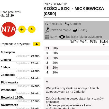
PRZYSTANEK:
KOŚCIUSZKI - MICKIEWICZA
Czas przejazdu
(0390)
dla:
23:20
Przesiadki
Kierunki
N7A
A
Pokaż na mapie
Drukuj
ikony
Tabliczka jak na przystanku
Nd/Pn i Wt-Pt
Pt/Sb
Sb/Nd
Poprzednie przystanki
23
20A
6 Sierpnia
0
20A
Dojeżdża w:
10 min.
1
20A
Zielona
2
20A
Dojeżdża w:
12 min.
1 Maja
3
20A
Dojeżdża w:
13 min.
4
20A
Zachodnia
Dojeżdża w:
14 min.
A
Piotrkowska
Dojeżdża w:
15 min.
Wszystkie przystanki na nocnych liniach
Wschodnia
autobusowych są na żądanie.
Dojeżdża w:
16 min.
Rewolucji 1905r.
Zakłócenia ruchu powodują zmiany czasów
Dojeżdża w:
17 min.
odjazdów
Narutowicza
Tolerancja: przyspieszenie - 1 min.
Dojeżdża w:
18 min.
opóźnienie - do 4 min.