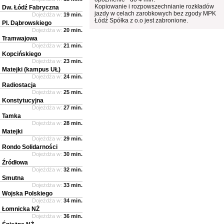
Kopiowanie i rozpowszechnianie rozkładów
Dw. Łódź Fabryczna
jazdy w celach zarobkowych bez zgody MPK
Dojeżdża w:
19 min.
Łódź Spółka z o.o jest zabronione.
Pl. Dąbrowskiego
Dojeżdża w:
20 min.
Tramwajowa
Dojeżdża w:
21 min.
Kopcińskiego
Dojeżdża w:
23 min.
Matejki (kampus UŁ)
Dojeżdża w:
24 min.
Radiostacja
Dojeżdża w:
25 min.
Konstytucyjna
Dojeżdża w:
27 min.
Tamka
Dojeżdża w:
28 min.
Matejki
Dojeżdża w:
29 min.
Rondo Solidarności
Dojeżdża w:
30 min.
Źródłowa
Dojeżdża w:
32 min.
Smutna
Dojeżdża w:
33 min.
Wojska Polskiego
Dojeżdża w:
34 min.
Łomnicka NŻ
Dojeżdża w:
36 min.