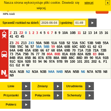
Nasza strona wykorzystuje pliki cookie. Dowiedz się
więcej
x
#
więcej.
Sprawdź rozkład na dzień:
i godzinę:
Z
Z1
Z2
0
1
2
3
4
5
6
7
8
9
10A
10B
11
12
13
14
15
16
41
43
45
Z3
Z6
Z13
Z43
50A
50B
51A
51B
52
53A
53C
53B
54B
55A
55B
55C
56
57
58A
58B
59
60A
60B
60C
60D
61
62
63
64A
64B
65A
65B
66
67
68
69A
69B
70
71A
71B
72A
72B
73
75A
75B
76
77
78
80A
80B
81A
81B
82A
82B
83
84A
84B
85A
85B
86
87A
87B
88A
88B
88C
88D
89
90
91A
91B
91C
92A
92B
93
94
96
97A
97B
99
100
101
201
202
6.
F1
G1
G2
H
W
N1A
N1B
N2
N3A
N3B
N4A
N4B
N5A
N5B
N6
N7A
N7B
N8
N9
Linie
Zmiany
Utrudnienia
Przystanki
Połączenia
Schematy
Pobierz