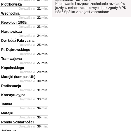
Kopiowanie i rozpowszechnianie rozkładów
Piotrkowska
jazdy w celach zarobkowych bez zgody MPK
Dojeżdża w:
21 min.
Łódź Spółka z o.o jest zabronione.
Wschodnia
Dojeżdża w:
22 min.
Rewolucji 1905r.
Dojeżdża w:
23 min.
Narutowicza
Dojeżdża w:
24 min.
Dw. Łódź Fabryczna
Dojeżdża w:
25 min.
Pl. Dąbrowskiego
Dojeżdża w:
26 min.
Tramwajowa
Dojeżdża w:
27 min.
Kopcińskiego
Dojeżdża w:
29 min.
Matejki (kampus UŁ)
Dojeżdża w:
30 min.
Radiostacja
Dojeżdża w:
31 min.
Konstytucyjna
Dojeżdża w:
33 min.
Tamka
Dojeżdża w:
34 min.
Matejki
Dojeżdża w:
35 min.
Rondo Solidarności
Dojeżdża w:
36 min.