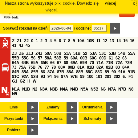
Nasza strona wykorzystuje pliki cookie. Dowiedz się
więcej
x
#
więcej.
Sprawdź rozkład na dzień:
i godzinę:
Z
Z1
Z2
0
1
2
3
4
5
6
7
8
9
10A
10B
11
12
13
14
15
16
41
43
45
Z3
Z6
Z13
Z43
50A
50B
51A
51B
52
53A
53C
53B
54B
55A
55B
55C
56
57
58A
58B
59
60A
60B
60C
60D
61
62
63
64A
64B
65A
65B
66
67
68
69A
69B
70
71A
71B
72A
72B
73
75A
75B
76
77
78
80A
80B
81A
81B
82A
82B
83
84A
84B
85A
85B
86
87A
87B
88A
88B
88C
88D
89
90
91A
91B
91C
92A
92B
93
94
96
97A
97B
99
100
101
201
202
6.
F1
G1
G2
H
W
N1A
N1B
N2
N3A
N3B
N4A
N4B
N5A
N5B
N6
N7A
N7B
N8
N9
Linie
Zmiany
Utrudnienia
Przystanki
Połączenia
Schematy
Pobierz