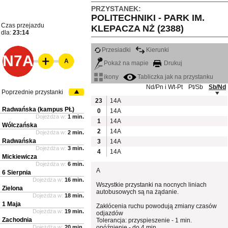
PRZYSTANEK:
POLITECHNIKI - PARK IM.
Czas przejazdu
KLEPACZA NŻ (2388)
dla:
23:14
Przesiadki
Kierunki
N7A
A
Pokaż na mapie
Drukuj
ikony
Tabliczka jak na przystanku
Nd/Pn i Wt-Pt
Pt/Sb
Sb/Nd
Poprzednie przystanki
23
14A
Radwańska (kampus PŁ)
0
14A
Dojeżdża w:
1 min.
1
14A
Wólczańska
2
14A
Dojeżdża w:
2 min.
Radwańska
3
14A
Dojeżdża w:
3 min.
4
14A
Mickiewicza
Dojeżdża w:
6 min.
A
6 Sierpnia
Dojeżdża w:
16 min.
Wszystkie przystanki na nocnych liniach
Zielona
autobusowych są na żądanie.
Dojeżdża w:
18 min.
1 Maja
Zakłócenia ruchu powodują zmiany czasów
Dojeżdża w:
19 min.
odjazdów
Zachodnia
Tolerancja: przyspieszenie - 1 min.
Dojeżdża w:
20 min.
opóźnienie - do 4 min.