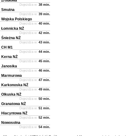
Źródłowa
Dojeżdża w:
38 min.
Smutna
Dojeżdża w:
39 min.
Wojska Polskiego
Dojeżdża w:
40 min.
Łomnicka NŻ
Dojeżdża w:
42 min.
Śnieżna NŻ
Dojeżdża w:
43 min.
CH M1
Dojeżdża w:
44 min.
Kerna NŻ
Dojeżdża w:
45 min.
Janosika
Dojeżdża w:
46 min.
Marmurowa
Dojeżdża w:
47 min.
Karkonoska NŻ
Dojeżdża w:
49 min.
Olkuska NŻ
Dojeżdża w:
50 min.
Granatowa NŻ
Dojeżdża w:
51 min.
Hiacyntowa NŻ
Dojeżdża w:
52 min.
Nowosolna
Dojeżdża w:
54 min.