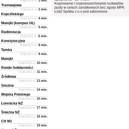
Dojeżdża w:
1 min.
Kopiowanie i rozpowszechnianie rozkładów
Tramwajowa
jazdy w celach zarobkowych bez zgody MPK
Dojeżdża w:
2 min.
Łódź Spółka z o.o jest zabronione.
Kopcińskiego
Dojeżdża w:
4 min.
Matejki (kampus UŁ)
Dojeżdża w:
5 min.
Radiostacja
Dojeżdża w:
6 min.
Konstytucyjna
Dojeżdża w:
8 min.
Tamka
Dojeżdża w:
9 min.
Matejki
Dojeżdża w:
10 min.
Rondo Solidarności
Dojeżdża w:
11 min.
Źródłowa
Dojeżdża w:
13 min.
Smutna
Dojeżdża w:
14 min.
Wojska Polskiego
Dojeżdża w:
15 min.
Łomnicka NŻ
Dojeżdża w:
17 min.
Śnieżna NŻ
Dojeżdża w:
18 min.
CH M1
Dojeżdża w:
19 min.