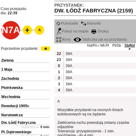
PRZYSTANEK:
Czas przejazdu
DW. ŁÓDŹ FABRYCZNA (2159)
dla:
22:39
Przesiadki
Kierunki
N7A
A
Pokaż na mapie
Drukuj
ikony
Tabliczka jak na przystanku
Nd/Pn i Wt-Pt
Pt/Sb
Sb/Nd
Poprzednie przystanki
22
39A
23
39A
Zielona
0
39A
1 Maja
1
39A
2
39A
Zachodnia
3
39A
Piotrkowska
4
39A
Wschodnia
A
Rewolucji 1905r.
Wszystkie przystanki na nocnych liniach
autobusowych są na żądanie.
Narutowicza
Dw. Łódź Fabryczna
Zakłócenia ruchu powodują zmiany czasów
odjazdów
Dojeżdża w:
0 min.
Tolerancja: przyspieszenie - 1 min.
Pl. Dąbrowskiego
opóźnienie - do 4 min.