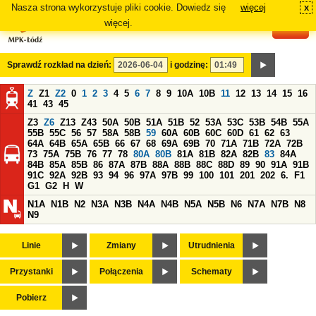
Nasza strona wykorzystuje pliki cookie. Dowiedz się
więcej
x
#
więcej.
Sprawdź rozkład na dzień:
i godzinę:
Z
Z1
Z2
0
1
2
3
4
5
6
7
8
9
10A
10B
11
12
13
14
15
16
41
43
45
Z3
Z6
Z13
Z43
50A
50B
51A
51B
52
53A
53C
53B
54B
55A
55B
55C
56
57
58A
58B
59
60A
60B
60C
60D
61
62
63
64A
64B
65A
65B
66
67
68
69A
69B
70
71A
71B
72A
72B
73
75A
75B
76
77
78
80A
80B
81A
81B
82A
82B
83
84A
84B
85A
85B
86
87A
87B
88A
88B
88C
88D
89
90
91A
91B
91C
92A
92B
93
94
96
97A
97B
99
100
101
201
202
6.
F1
G1
G2
H
W
N1A
N1B
N2
N3A
N3B
N4A
N4B
N5A
N5B
N6
N7A
N7B
N8
N9
Linie
Zmiany
Utrudnienia
Przystanki
Połączenia
Schematy
Pobierz