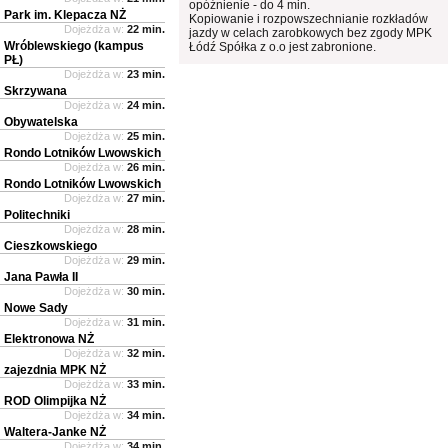
opóźnienie - do 4 min.
Park im. Klepacza NŻ
Kopiowanie i rozpowszechnianie rozkładów
Dojeżdża w:
22 min.
jazdy w celach zarobkowych bez zgody MPK
Wróblewskiego (kampus
Łódź Spółka z o.o jest zabronione.
PŁ)
Dojeżdża w:
23 min.
Skrzywana
Dojeżdża w:
24 min.
Obywatelska
Dojeżdża w:
25 min.
Rondo Lotników Lwowskich
Dojeżdża w:
26 min.
Rondo Lotników Lwowskich
Dojeżdża w:
27 min.
Politechniki
Dojeżdża w:
28 min.
Cieszkowskiego
Dojeżdża w:
29 min.
Jana Pawła II
Dojeżdża w:
30 min.
Nowe Sady
Dojeżdża w:
31 min.
Elektronowa NŻ
Dojeżdża w:
32 min.
zajezdnia MPK NŻ
Dojeżdża w:
33 min.
ROD Olimpijka NŻ
Dojeżdża w:
34 min.
Waltera-Janke NŻ
Dojeżdża w:
34 min.