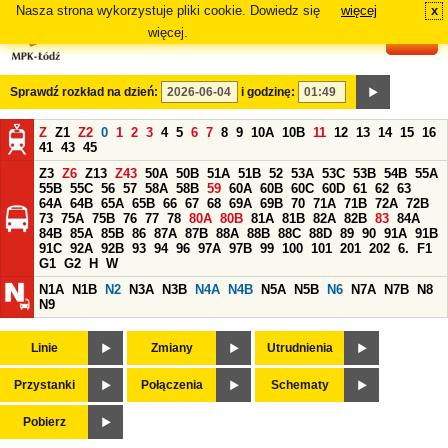
Nasza strona wykorzystuje pliki cookie. Dowiedz się
więcej
x
#
więcej.
Sprawdź rozkład na dzień:
i godzinę:
Z
Z1
Z2
0
1
2
3
4
5
6
7
8
9
10A
10B
11
12
13
14
15
16
41
43
45
Z3
Z6
Z13
Z43
50A
50B
51A
51B
52
53A
53C
53B
54B
55A
55B
55C
56
57
58A
58B
59
60A
60B
60C
60D
61
62
63
64A
64B
65A
65B
66
67
68
69A
69B
70
71A
71B
72A
72B
73
75A
75B
76
77
78
80A
80B
81A
81B
82A
82B
83
84A
84B
85A
85B
86
87A
87B
88A
88B
88C
88D
89
90
91A
91B
91C
92A
92B
93
94
96
97A
97B
99
100
101
201
202
6.
F1
G1
G2
H
W
N1A
N1B
N2
N3A
N3B
N4A
N4B
N5A
N5B
N6
N7A
N7B
N8
N9
Linie
Zmiany
Utrudnienia
Przystanki
Połączenia
Schematy
Pobierz