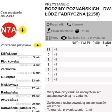
PRZYSTANEK:
RODZINY POZNAŃSKICH - DW.
Czas przejazdu
ŁÓDŹ FABRYCZNA (2158)
dla:
23:47
Przesiadki
Kierunki
N7A
Pokaż na mapie
Drukuj
ikony
Tabliczka jak na przystanku
Nd/Pn i Wt-Pt
Pt/Sb
Sb/Nd
Poprzednie przystanki
23
47
Kilińskiego
0
47
Dojeżdża w:
3 min.
1
47
Piotrkowska
2
47
Dojeżdża w:
4 min.
Zachodnia
3
47
Dojeżdża w:
5 min.
4
47
6 Sierpnia
5
47
Dojeżdża w:
13 min.
Mickiewicza
Dojeżdża w:
17 min.
Wszystkie przystanki na nocnych liniach
Radwańska
autobusowych są na żądanie.
Dojeżdża w:
19 min.
Wólczańska
Zakłócenia ruchu powodują zmiany czasów
Dojeżdża w:
20 min.
odjazdów
Radwańska (kampus PŁ)
Tolerancja: przyspieszenie - 1 min.
Dojeżdża w:
21 min.