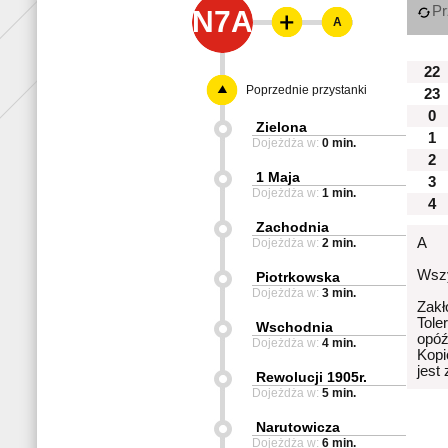
Pr
N7A
A
22
Poprzednie przystanki
23
0
Zielona
1
Dojeżdża w:
0 min.
2
1 Maja
3
Dojeżdża w:
1 min.
4
Zachodnia
A
Dojeżdża w:
2 min.
Wszy
Piotrkowska
Dojeżdża w:
3 min.
Zakł
Tole
Wschodnia
opóź
Dojeżdża w:
4 min.
Kopi
jest
Rewolucji 1905r.
Dojeżdża w:
5 min.
Narutowicza
Dojeżdża w:
6 min.