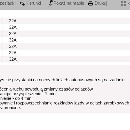
zesiadki
Kierunki
Pokaż na mapie
Drukuj
i
32A
32A
32A
32A
32A
32A
32A
stkie przystanki na nocnych liniach autobusowych są na żądanie.
ócenia ruchu powodują zmiany czasów odjazdów
rancja: przyspieszenie - 1 min.
nienie - do 4 min.
owanie i rozpowszechnianie rozkładów jazdy w celach zarobkowych
 zabronione.