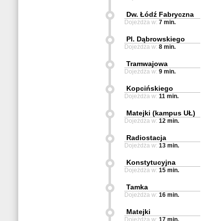
Dw. Łódź Fabryczna
Dojeżdża w:
7 min.
Pl. Dąbrowskiego
Dojeżdża w:
8 min.
Tramwajowa
Dojeżdża w:
9 min.
Kopcińskiego
Dojeżdża w:
11 min.
Matejki (kampus UŁ)
Dojeżdża w:
12 min.
Radiostacja
Dojeżdża w:
13 min.
Konstytucyjna
Dojeżdża w:
15 min.
Tamka
Dojeżdża w:
16 min.
Matejki
Dojeżdża w:
17 min.