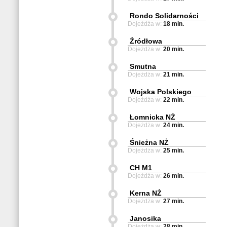
Rondo Solidarności
Dojeżdża w:
18 min.
Źródłowa
Dojeżdża w:
20 min.
Smutna
Dojeżdża w:
21 min.
Wojska Polskiego
Dojeżdża w:
22 min.
Łomnicka NŻ
Dojeżdża w:
24 min.
Śnieżna NŻ
Dojeżdża w:
25 min.
CH M1
Dojeżdża w:
26 min.
Kerna NŻ
Dojeżdża w:
27 min.
Janosika
Dojeżdża w:
28 min.