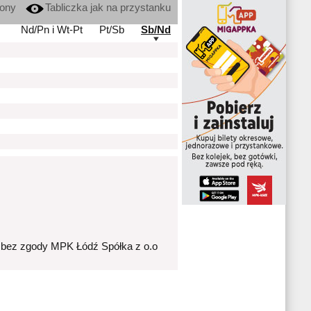
kony
Tabliczka jak na przystanku
Nd/Pn i Wt-Pt
Pt/Sb
Sb/Nd
 bez zgody MPK Łódź Spółka z o.o