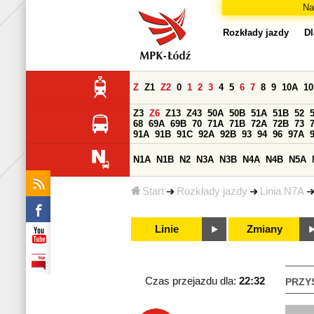
Na
Rozkłady jazdy
Dl
Z
Z1
Z2
0
1
2
3
4
5
6
7
8
9
10A
1
Z3
Z6
Z13
Z43
50A
50B
51A
51B
52
68
69A
69B
70
71A
71B
72A
72B
73
91A
91B
91C
92A
92B
93
94
96
97A
N1A
N1B
N2
N3A
N3B
N4A
N4B
N5A
Start
Rozkłady jazdy
Linia N7A
Linie
Zmiany
Czas przejazdu dla:
22:32
PRZY