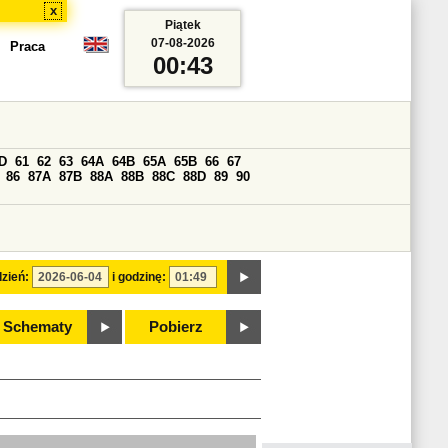
x
Piątek
07-08-2026
Praca
00:43
D
61
62
63
64A
64B
65A
65B
66
67
86
87A
87B
88A
88B
88C
88D
89
90
zień:
i godzinę:
Schematy
Pobierz