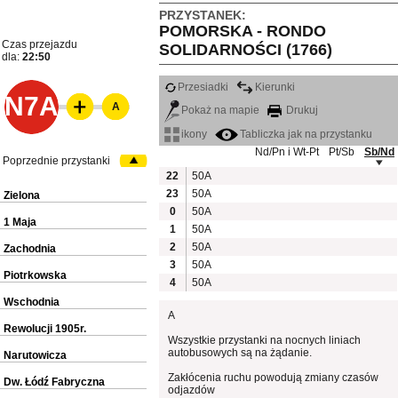
PRZYSTANEK:
POMORSKA - RONDO
Czas przejazdu
SOLIDARNOŚCI (1766)
dla:
22:50
Przesiadki
Kierunki
N7A
A
Pokaż na mapie
Drukuj
ikony
Tabliczka jak na przystanku
Nd/Pn i Wt-Pt
Pt/Sb
Sb/Nd
Poprzednie przystanki
22
50A
23
50A
Zielona
0
50A
1 Maja
1
50A
2
50A
Zachodnia
3
50A
Piotrkowska
4
50A
Wschodnia
A
Rewolucji 1905r.
Wszystkie przystanki na nocnych liniach
autobusowych są na żądanie.
Narutowicza
Zakłócenia ruchu powodują zmiany czasów
Dw. Łódź Fabryczna
odjazdów