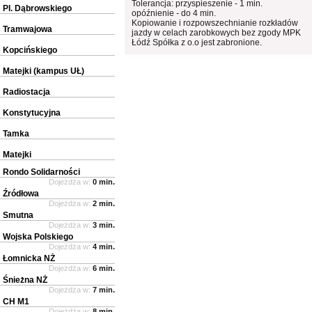
Tolerancja: przyspieszenie - 1 min.
Pl. Dąbrowskiego
opóźnienie - do 4 min.
Kopiowanie i rozpowszechnianie rozkładów
Tramwajowa
jazdy w celach zarobkowych bez zgody MPK
Łódź Spółka z o.o jest zabronione.
Kopcińskiego
Matejki (kampus UŁ)
Radiostacja
Konstytucyjna
Tamka
Matejki
Rondo Solidarności
Dojeżdża w:
0 min.
Źródłowa
Dojeżdża w:
2 min.
Smutna
Dojeżdża w:
3 min.
Wojska Polskiego
Dojeżdża w:
4 min.
Łomnicka NŻ
Dojeżdża w:
6 min.
Śnieżna NŻ
Dojeżdża w:
7 min.
CH M1
Dojeżdża w:
8 min.