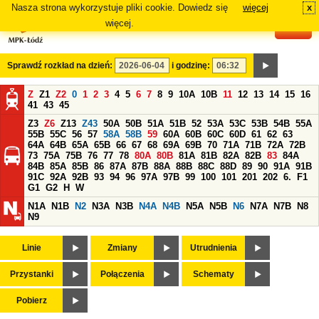
Nasza strona wykorzystuje pliki cookie. Dowiedz się
więcej
x
#
więcej.
Sprawdź rozkład na dzień:
i godzinę:
Z
Z1
Z2
0
1
2
3
4
5
6
7
8
9
10A
10B
11
12
13
14
15
16
41
43
45
Z3
Z6
Z13
Z43
50A
50B
51A
51B
52
53A
53C
53B
54B
55A
55B
55C
56
57
58A
58B
59
60A
60B
60C
60D
61
62
63
64A
64B
65A
65B
66
67
68
69A
69B
70
71A
71B
72A
72B
73
75A
75B
76
77
78
80A
80B
81A
81B
82A
82B
83
84A
84B
85A
85B
86
87A
87B
88A
88B
88C
88D
89
90
91A
91B
91C
92A
92B
93
94
96
97A
97B
99
100
101
201
202
6.
F1
G1
G2
H
W
N1A
N1B
N2
N3A
N3B
N4A
N4B
N5A
N5B
N6
N7A
N7B
N8
N9
Linie
Zmiany
Utrudnienia
Przystanki
Połączenia
Schematy
Pobierz