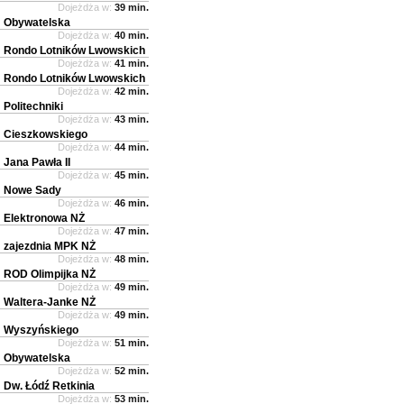
Dojeżdża w:
39 min.
Obywatelska
Dojeżdża w:
40 min.
Rondo Lotników Lwowskich
Dojeżdża w:
41 min.
Rondo Lotników Lwowskich
Dojeżdża w:
42 min.
Politechniki
Dojeżdża w:
43 min.
Cieszkowskiego
Dojeżdża w:
44 min.
Jana Pawła II
Dojeżdża w:
45 min.
Nowe Sady
Dojeżdża w:
46 min.
Elektronowa NŻ
Dojeżdża w:
47 min.
zajezdnia MPK NŻ
Dojeżdża w:
48 min.
ROD Olimpijka NŻ
Dojeżdża w:
49 min.
Waltera-Janke NŻ
Dojeżdża w:
49 min.
Wyszyńskiego
Dojeżdża w:
51 min.
Obywatelska
Dojeżdża w:
52 min.
Dw. Łódź Retkinia
Dojeżdża w:
53 min.