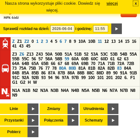
Nasza strona wykorzystuje pliki cookie. Dowiedz się
więcej
x
#
więcej.
Sprawdź rozkład na dzień:
i godzinę:
Z
Z1
Z2
0
1
2
3
4
5
6
7
8
9
10A
10B
11
12
13
14
15
16
41
43
45
Z3
Z6
Z13
Z43
50A
50B
51A
51B
52
53A
53C
53B
54B
55A
55B
55C
56
57
58A
58B
59
60A
60B
60C
60D
61
62
63
64A
64B
65A
65B
66
67
68
69A
69B
70
71A
71B
72A
72B
73
75A
75B
76
77
78
80A
80B
81A
81B
82A
82B
83
84A
84B
85A
85B
86
87A
87B
88A
88B
88C
88D
89
90
91A
91B
91C
92A
92B
93
94
96
97A
97B
99
100
101
201
202
6.
F1
G1
G2
H
W
N1A
N1B
N2
N3A
N3B
N4A
N4B
N5A
N5B
N6
N7A
N7B
N8
N9
Linie
Zmiany
Utrudnienia
Przystanki
Połączenia
Schematy
Pobierz