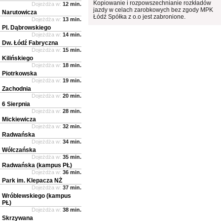
Kopiowanie i rozpowszechnianie rozkładów
Dojeżdża w:
12 min.
jazdy w celach zarobkowych bez zgody MPK
Narutowicza
Łódź Spółka z o.o jest zabronione.
Dojeżdża w:
13 min.
Pl. Dąbrowskiego
Dojeżdża w:
14 min.
Dw. Łódź Fabryczna
Dojeżdża w:
15 min.
Kilińskiego
Dojeżdża w:
18 min.
Piotrkowska
Dojeżdża w:
19 min.
Zachodnia
Dojeżdża w:
20 min.
6 Sierpnia
Dojeżdża w:
28 min.
Mickiewicza
Dojeżdża w:
32 min.
Radwańska
Dojeżdża w:
34 min.
Wólczańska
Dojeżdża w:
35 min.
Radwańska (kampus PŁ)
Dojeżdża w:
36 min.
Park im. Klepacza NŻ
Dojeżdża w:
37 min.
Wróblewskiego (kampus
PŁ)
Dojeżdża w:
38 min.
Skrzywana