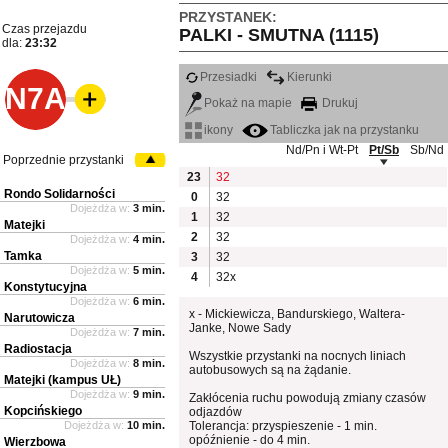
PRZYSTANEK:
Czas przejazdu
PALKI - SMUTNA (1115)
dla:
23:32
Przesiadki
Kierunki
N7A
Pokaż na mapie
Drukuj
ikony
Tabliczka jak na przystanku
Nd/Pn i Wt-Pt
Pt/Sb
Sb/Nd
Poprzednie przystanki
23
32
Rondo Solidarności
0
32
Dojeżdża w:
3 min.
1
32
Matejki
2
32
Dojeżdża w:
4 min.
Tamka
3
32
Dojeżdża w:
5 min.
4
32x
Konstytucyjna
Dojeżdża w:
6 min.
x - Mickiewicza, Bandurskiego, Waltera-
Narutowicza
Janke, Nowe Sady
Dojeżdża w:
7 min.
Radiostacja
Wszystkie przystanki na nocnych liniach
Dojeżdża w:
8 min.
autobusowych są na żądanie.
Matejki (kampus UŁ)
Dojeżdża w:
9 min.
Zakłócenia ruchu powodują zmiany czasów
Kopcińskiego
odjazdów
Dojeżdża w:
10 min.
Tolerancja: przyspieszenie - 1 min.
opóźnienie - do 4 min.
Wierzbowa