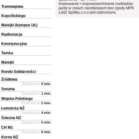
Kopiowanie i rozpowszechnianie rozkładów
Tramwajowa
jazdy w celach zarobkowych bez zgody MPK
Łódź Spółka z o.o jest zabronione.
Kopcińskiego
Matejki (kampus UŁ)
Radiostacja
Konstytucyjna
Tamka
Matejki
Rondo Solidarności
Źródłowa
Dojeżdża w:
0 min.
Smutna
Dojeżdża w:
1 min.
Wojska Polskiego
Dojeżdża w:
2 min.
Łomnicka NŻ
Dojeżdża w:
4 min.
Śnieżna NŻ
Dojeżdża w:
5 min.
CH M1
Dojeżdża w:
6 min.
Kerna NŻ