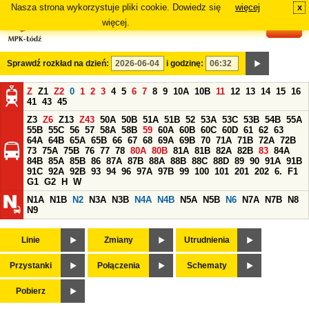
Nasza strona wykorzystuje pliki cookie. Dowiedz się
więcej
x
#
więcej.
Sprawdź rozkład na dzień:
i godzinę:
Z
Z1
Z2
0
1
2
3
4
5
6
7
8
9
10A
10B
11
12
13
14
15
16
41
43
45
Z3
Z6
Z13
Z43
50A
50B
51A
51B
52
53A
53C
53B
54B
55A
55B
55C
56
57
58A
58B
59
60A
60B
60C
60D
61
62
63
64A
64B
65A
65B
66
67
68
69A
69B
70
71A
71B
72A
72B
73
75A
75B
76
77
78
80A
80B
81A
81B
82A
82B
83
84A
84B
85A
85B
86
87A
87B
88A
88B
88C
88D
89
90
91A
91B
91C
92A
92B
93
94
96
97A
97B
99
100
101
201
202
6.
F1
G1
G2
H
W
N1A
N1B
N2
N3A
N3B
N4A
N4B
N5A
N5B
N6
N7A
N7B
N8
N9
Linie
Zmiany
Utrudnienia
Przystanki
Połączenia
Schematy
Pobierz