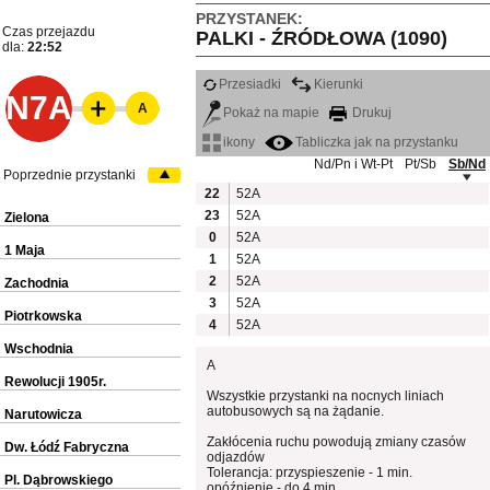
PRZYSTANEK:
Czas przejazdu
PALKI - ŹRÓDŁOWA (1090)
dla:
22:52
Przesiadki
Kierunki
N7A
A
Pokaż na mapie
Drukuj
ikony
Tabliczka jak na przystanku
Nd/Pn i Wt-Pt
Pt/Sb
Sb/Nd
Poprzednie przystanki
22
52A
23
52A
Zielona
0
52A
1 Maja
1
52A
2
52A
Zachodnia
3
52A
Piotrkowska
4
52A
Wschodnia
A
Rewolucji 1905r.
Wszystkie przystanki na nocnych liniach
autobusowych są na żądanie.
Narutowicza
Zakłócenia ruchu powodują zmiany czasów
Dw. Łódź Fabryczna
odjazdów
Tolerancja: przyspieszenie - 1 min.
Pl. Dąbrowskiego
opóźnienie - do 4 min.