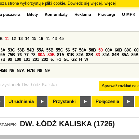
sza strona wykorzystuje pliki cookie. Dowiedz się więcej.
więcej
a pasażera
Bilety
Komunikaty
Reklama
Przetargi
O MPK
0B
11
12
13
14
15
16
41
43
45
53A
53C
53B
54B
55A
55B
55C
56
57
58A
58B
59
60A
60B
60C
60
75A
75B
76
77
78
80A
80B
81A
81B
82A
82B
83
84A
84B
85A
85B
97B
99
100
101
201
202
6.
F1
G1
G2
H
W
N5B
N6
N7A
N7B
N8
N9
rzystanek Dw. Łódź Kaliska
Sprawdź rozkład na d
Utrudnienia
Przystanki
Połączenia
DW. ŁÓDŹ KALISKA (1726)
STANEK: