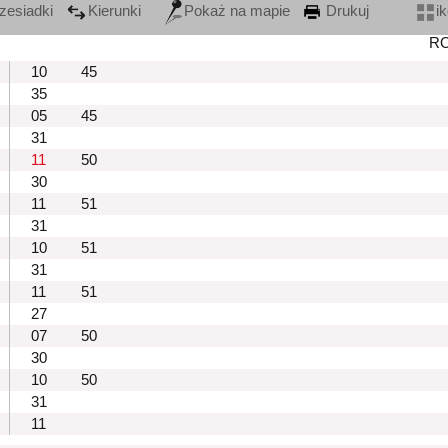
zesiadki
Kierunki
Pokaż na mapie
Drukuj
i
R
10
45
35
05
45
31
11
50
30
11
51
31
10
51
31
11
51
27
07
50
30
10
50
31
11