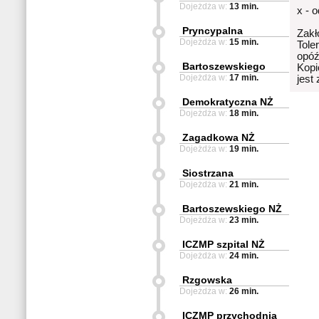
Dojeżdża w:
13 min.
x - 
Pryncypalna
Zakł
Dojeżdża w:
15 min.
Tole
opóź
Bartoszewskiego
Kopi
Dojeżdża w:
17 min.
jest
Demokratyczna NŻ
Dojeżdża w:
18 min.
Zagadkowa NŻ
Dojeżdża w:
19 min.
Siostrzana
Dojeżdża w:
21 min.
Bartoszewskiego NŻ
Dojeżdża w:
23 min.
ICZMP szpital NŻ
Dojeżdża w:
24 min.
Rzgowska
Dojeżdża w:
26 min.
ICZMP przychodnia