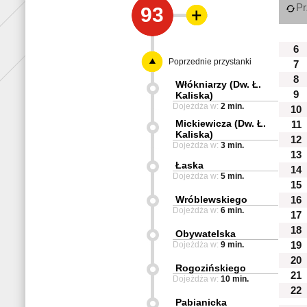
Pr
93
6
Poprzednie przystanki
7
8
Włókniarzy (Dw. Ł.
9
Kaliska)
Dojeżdża w:
2 min.
10
Mickiewicza (Dw. Ł.
11
Kaliska)
12
Dojeżdża w:
3 min.
13
Łaska
14
Dojeżdża w:
5 min.
15
Wróblewskiego
16
Dojeżdża w:
6 min.
17
18
Obywatelska
Dojeżdża w:
9 min.
19
20
Rogozińskiego
21
Dojeżdża w:
10 min.
22
Pabianicka