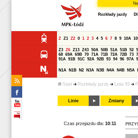
Na
Rozkłady jazdy
Dl
Z
Z1
Z2
0
1
2
3
4
5
6
7
8
9
10A
1
Z3
Z6
Z13
Z43
50A
50B
51A
51B
52
68
69A
69B
70
71A
71B
72A
72B
73
91A
91B
91C
92A
92B
93
94
96
97A
N1A
N1B
N2
N3A
N3B
N4A
N4B
N5A
Start
Rozkłady jazdy
Linia 93
P
Linie
Zmiany
Czas przejazdu dla:
10:11
PRZY