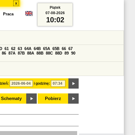
x
Piątek
07-08-2026
Praca
10:02
D
61
62
63
64A
64B
65A
65B
66
67
86
87A
87B
88A
88B
88C
88D
89
90
zień:
i godzinę:
Schematy
Pobierz