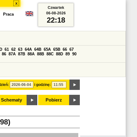
x
Czwartek
06-08-2026
Praca
22:18
D
61
62
63
64A
64B
65A
65B
66
67
86
87A
87B
88A
88B
88C
88D
89
90
zień:
i godzinę:
Schematy
Pobierz
98)