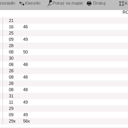
zesiadki
Kierunki
Pokaż na mapie
Drukuj
i
R
21
16
46
25
09
49
28
08
50
30
08
48
28
08
48
28
08
48
31
11
49
29
09
49
29x
56x