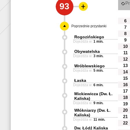
Pr
93
6
Poprzednie przystanki
7
8
Rogozińskiego
9
Dojeżdża w:
1 min.
10
Obywatelska
11
Dojeżdża w:
3 min.
12
13
Wróblewskiego
Dojeżdża w:
5 min.
14
15
Łaska
16
Dojeżdża w:
6 min.
17
Mickiewicza (Dw. Ł.
18
Kaliska)
Dojeżdża w:
9 min.
19
Włókniarzy (Dw. Ł.
20
Kaliska)
21
Dojeżdża w:
11 min.
22
Dw. Łódź Kaliska