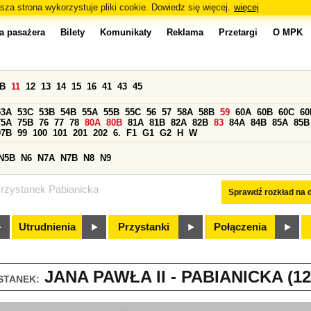
sza strona wykorzystuje pliki cookie. Dowiedz się więcej.
więcej
a pasażera
Bilety
Komunikaty
Reklama
Przetargi
O MPK
0B
11
12
13
14
15
16
41
43
45
53A
53C
53B
54B
55A
55B
55C
56
57
58A
58B
59
60A
60B
60C
60
75A
75B
76
77
78
80A
80B
81A
81B
82A
82B
83
84A
84B
85A
85B
97B
99
100
101
201
202
6.
F1
G1
G2
H
W
N5B
N6
N7A
N7B
N8
N9
rzystanek Pabianicka
Sprawdź rozkład na d
Utrudnienia
Przystanki
Połączenia
JANA PAWŁA II - PABIANICKA (12
STANEK: