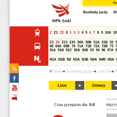
Na
Rozkłady jazdy
Dl
Z
Z1
Z2
0
1
2
3
4
5
6
7
8
9
10A
1
Z3
Z6
Z13
Z43
50A
50B
51A
51B
52
68
69A
69B
70
71A
71B
72A
72B
73
91A
91B
91C
92A
92B
93
94
96
97A
N1A
N1B
N2
N3A
N3B
N4A
N4B
N5A
Start
Rozkłady jazdy
Linia 93
P
Linie
Zmiany
Czas przejazdu dla:
5:8
PRZY