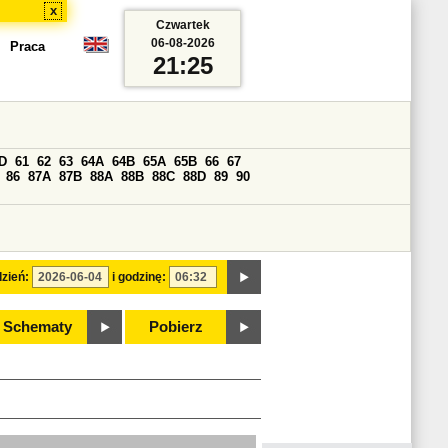
x
Czwartek
06-08-2026
Praca
21:25
D
61
62
63
64A
64B
65A
65B
66
67
86
87A
87B
88A
88B
88C
88D
89
90
zień:
i godzinę:
Schematy
Pobierz