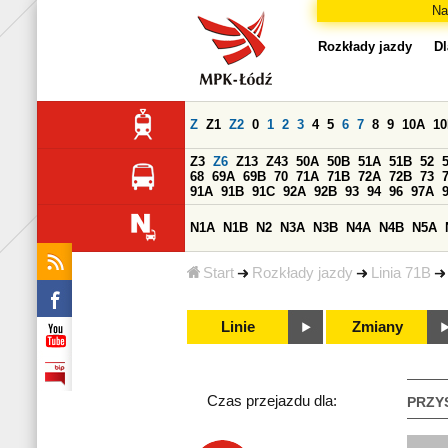
Na
Rozkłady jazdy
Dl
Z
Z1
Z2
0
1
2
3
4
5
6
7
8
9
10A
1
Z3
Z6
Z13
Z43
50A
50B
51A
51B
52
68
69A
69B
70
71A
71B
72A
72B
73
91A
91B
91C
92A
92B
93
94
96
97A
N1A
N1B
N2
N3A
N3B
N4A
N4B
N5A
Start
Rozkłady jazdy
Linia 71B
Linie
Zmiany
Czas przejazdu dla:
PRZY