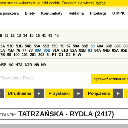
sza strona wykorzystuje pliki cookie. Dowiedz się więcej.
więcej
a pasażera
Bilety
Komunikaty
Reklama
Przetargi
O MPK
0B
11
12
13
14
15
16
41
43
45
53A
53C
53B
54B
55A
55B
55C
56
57
58A
58B
59
60A
60B
60C
60
75A
75B
76
77
78
80A
80B
81A
81B
82A
82B
83
84A
84B
85A
85B
97B
99
100
101
201
202
6.
F1
G1
G2
H
W
N5B
N6
N7A
N7B
N8
N9
Przystanek Rydla
Sprawdź rozkład na d
Utrudnienia
Przystanki
Połączenia
TATRZAŃSKA - RYDLA (2417)
STANEK: