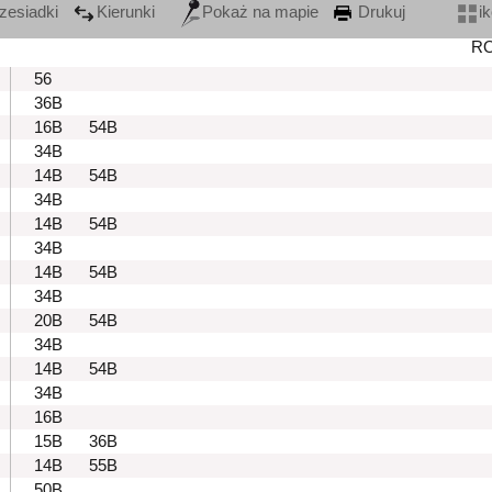
zesiadki
Kierunki
Pokaż na mapie
Drukuj
i
R
56
36B
16B
54B
34B
14B
54B
34B
14B
54B
34B
14B
54B
34B
20B
54B
34B
14B
54B
34B
16B
15B
36B
14B
55B
50B