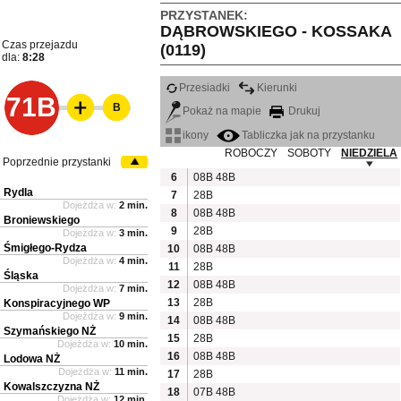
PRZYSTANEK:
DĄBROWSKIEGO - KOSSAKA
Czas przejazdu
(0119)
dla:
8:28
Przesiadki
Kierunki
71B
B
Pokaż na mapie
Drukuj
ikony
Tabliczka jak na przystanku
ROBOCZY
SOBOTY
NIEDZIELA
Poprzednie przystanki
6
08B
48B
Rydla
7
28B
Dojeżdża w:
2 min.
8
08B
48B
Broniewskiego
9
28B
Dojeżdża w:
3 min.
Śmigłego-Rydza
10
08B
48B
Dojeżdża w:
4 min.
11
28B
Śląska
12
08B
48B
Dojeżdża w:
7 min.
13
28B
Konspiracyjnego WP
Dojeżdża w:
9 min.
14
08B
48B
Szymańskiego NŻ
15
28B
Dojeżdża w:
10 min.
16
08B
48B
Lodowa NŻ
Dojeżdża w:
11 min.
17
28B
Kowalszczyzna NŻ
18
07B
48B
Dojeżdża w:
12 min.