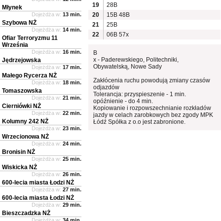
19
28B
Młynek
Dojeżdża w:
13 min.
20
15B
48B
Szybowa NŻ
21
25B
Dojeżdża w:
14 min.
22
06B
57x
Ofiar Terroryzmu 11
Września
Dojeżdża w:
16 min.
B
x - Paderewskiego, Politechniki,
Jędrzejowska
Obywatelską, Nowe Sady
Dojeżdża w:
17 min.
Małego Rycerza NŻ
Zakłócenia ruchu powodują zmiany czasów
Dojeżdża w:
18 min.
odjazdów
Tomaszowska
Tolerancja: przyspieszenie - 1 min.
Dojeżdża w:
21 min.
opóźnienie - do 4 min.
Cierniówki NŻ
Kopiowanie i rozpowszechnianie rozkładów
Dojeżdża w:
22 min.
jazdy w celach zarobkowych bez zgody MPK
Kolumny 242 NŻ
Łódź Spółka z o.o jest zabronione.
Dojeżdża w:
23 min.
Wrzecionowa NŻ
Dojeżdża w:
24 min.
Bronisin NŻ
Dojeżdża w:
25 min.
Wiskicka NŻ
Dojeżdża w:
26 min.
600-lecia miasta Łodzi NŻ
Dojeżdża w:
27 min.
600-lecia miasta Łodzi NŻ
Dojeżdża w:
29 min.
Bieszczadzka NŻ
Dojeżdża w:
34 min.