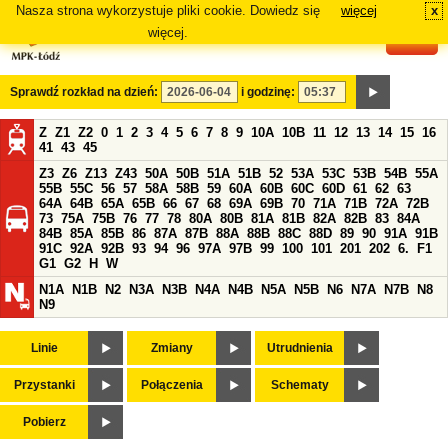
Nasza strona wykorzystuje pliki cookie. Dowiedz się
więcej
x
#
więcej.
Sprawdź rozkład na dzień:
i godzinę:
Z
Z1
Z2
0
1
2
3
4
5
6
7
8
9
10A
10B
11
12
13
14
15
16
41
43
45
Z3
Z6
Z13
Z43
50A
50B
51A
51B
52
53A
53C
53B
54B
55A
55B
55C
56
57
58A
58B
59
60A
60B
60C
60D
61
62
63
64A
64B
65A
65B
66
67
68
69A
69B
70
71A
71B
72A
72B
73
75A
75B
76
77
78
80A
80B
81A
81B
82A
82B
83
84A
84B
85A
85B
86
87A
87B
88A
88B
88C
88D
89
90
91A
91B
91C
92A
92B
93
94
96
97A
97B
99
100
101
201
202
6.
F1
G1
G2
H
W
N1A
N1B
N2
N3A
N3B
N4A
N4B
N5A
N5B
N6
N7A
N7B
N8
N9
Linie
Zmiany
Utrudnienia
Przystanki
Połączenia
Schematy
Pobierz