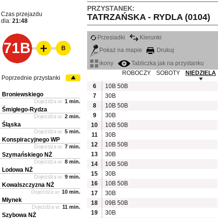
PRZYSTANEK:
Czas przejazdu
TATRZAŃSKA - RYDLA (0104)
dla:
21:48
Przesiadki
Kierunki
71B
B
Pokaż na mapie
Drukuj
ikony
Tabliczka jak na przystanku
ROBOCZY
SOBOTY
NIEDZIELA
Poprzednie przystanki
6
10B
50B
Broniewskiego
7
30B
Dojeżdża w:
1 min.
8
10B
50B
Śmigłego-Rydza
9
30B
Dojeżdża w:
2 min.
Śląska
10
10B
50B
Dojeżdża w:
5 min.
11
30B
Konspiracyjnego WP
12
10B
50B
Dojeżdża w:
7 min.
13
30B
Szymańskiego NŻ
Dojeżdża w:
8 min.
14
10B
50B
Lodowa NŻ
15
30B
Dojeżdża w:
9 min.
16
10B
50B
Kowalszczyzna NŻ
Dojeżdża w:
10 min.
17
30B
Młynek
18
09B
50B
Dojeżdża w:
11 min.
19
30B
Szybowa NŻ