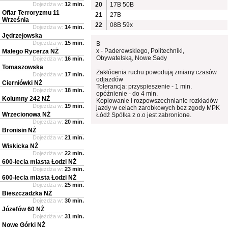
Dojeżdża w:
12 min.
20
17B
50B
Ofiar Terroryzmu 11
21
27B
Września
22
08B
59x
Dojeżdża w:
14 min.
Jędrzejowska
Dojeżdża w:
15 min.
B
x - Paderewskiego, Politechniki,
Małego Rycerza NŻ
Obywatelską, Nowe Sady
Dojeżdża w:
16 min.
Tomaszowska
Zakłócenia ruchu powodują zmiany czasów
Dojeżdża w:
17 min.
odjazdów
Cierniówki NŻ
Tolerancja: przyspieszenie - 1 min.
Dojeżdża w:
18 min.
opóźnienie - do 4 min.
Kolumny 242 NŻ
Kopiowanie i rozpowszechnianie rozkładów
Dojeżdża w:
19 min.
jazdy w celach zarobkowych bez zgody MPK
Wrzecionowa NŻ
Łódź Spółka z o.o jest zabronione.
Dojeżdża w:
20 min.
Bronisin NŻ
Dojeżdża w:
21 min.
Wiskicka NŻ
Dojeżdża w:
22 min.
600-lecia miasta Łodzi NŻ
Dojeżdża w:
23 min.
600-lecia miasta Łodzi NŻ
Dojeżdża w:
25 min.
Bieszczadzka NŻ
Dojeżdża w:
30 min.
Józefów 60 NŻ
Dojeżdża w:
31 min.
Nowe Górki NŻ