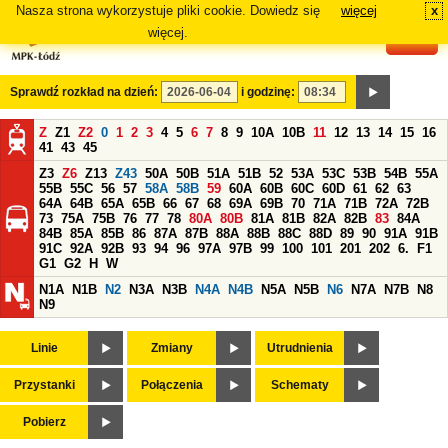
Nasza strona wykorzystuje pliki cookie. Dowiedz się
więcej
x
#
więcej.
Sprawdź rozkład na dzień:
i godzinę:
Z
Z1
Z2
0
1
2
3
4
5
6
7
8
9
10A
10B
11
12
13
14
15
16
41
43
45
Z3
Z6
Z13
Z43
50A
50B
51A
51B
52
53A
53C
53B
54B
55A
55B
55C
56
57
58A
58B
59
60A
60B
60C
60D
61
62
63
64A
64B
65A
65B
66
67
68
69A
69B
70
71A
71B
72A
72B
73
75A
75B
76
77
78
80A
80B
81A
81B
82A
82B
83
84A
84B
85A
85B
86
87A
87B
88A
88B
88C
88D
89
90
91A
91B
91C
92A
92B
93
94
96
97A
97B
99
100
101
201
202
6.
F1
G1
G2
H
W
N1A
N1B
N2
N3A
N3B
N4A
N4B
N5A
N5B
N6
N7A
N7B
N8
N9
Linie
Zmiany
Utrudnienia
Przystanki
Połączenia
Schematy
Pobierz