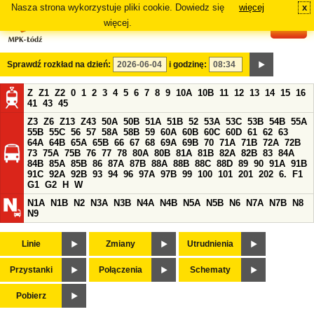
Nasza strona wykorzystuje pliki cookie. Dowiedz się
więcej
x
#
więcej.
Sprawdź rozkład na dzień:
i godzinę:
Z
Z1
Z2
0
1
2
3
4
5
6
7
8
9
10A
10B
11
12
13
14
15
16
41
43
45
Z3
Z6
Z13
Z43
50A
50B
51A
51B
52
53A
53C
53B
54B
55A
55B
55C
56
57
58A
58B
59
60A
60B
60C
60D
61
62
63
64A
64B
65A
65B
66
67
68
69A
69B
70
71A
71B
72A
72B
73
75A
75B
76
77
78
80A
80B
81A
81B
82A
82B
83
84A
84B
85A
85B
86
87A
87B
88A
88B
88C
88D
89
90
91A
91B
91C
92A
92B
93
94
96
97A
97B
99
100
101
201
202
6.
F1
G1
G2
H
W
N1A
N1B
N2
N3A
N3B
N4A
N4B
N5A
N5B
N6
N7A
N7B
N8
N9
Linie
Zmiany
Utrudnienia
Przystanki
Połączenia
Schematy
Pobierz