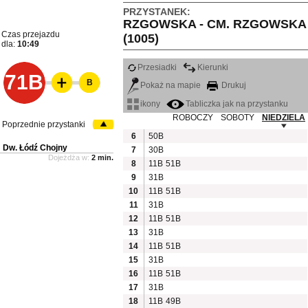
PRZYSTANEK:
RZGOWSKA - CM. RZGOWSKA
Czas przejazdu
(1005)
dla:
10:49
Przesiadki
Kierunki
71B
B
Pokaż na mapie
Drukuj
ikony
Tabliczka jak na przystanku
ROBOCZY
SOBOTY
NIEDZIELA
Poprzednie przystanki
6
50B
Dw. Łódź Chojny
7
30B
Dojeżdża w:
2 min.
8
11B
51B
9
31B
10
11B
51B
11
31B
12
11B
51B
13
31B
14
11B
51B
15
31B
16
11B
51B
17
31B
18
11B
49B