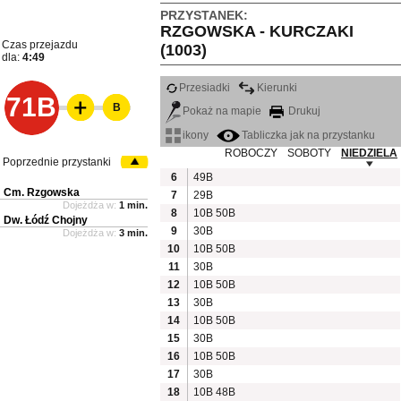
PRZYSTANEK:
RZGOWSKA - KURCZAKI
Czas przejazdu
(1003)
dla:
4:49
Przesiadki
Kierunki
71B
B
Pokaż na mapie
Drukuj
ikony
Tabliczka jak na przystanku
ROBOCZY
SOBOTY
NIEDZIELA
Poprzednie przystanki
6
49B
Cm. Rzgowska
7
29B
Dojeżdża w:
1 min.
8
10B
50B
Dw. Łódź Chojny
9
30B
Dojeżdża w:
3 min.
10
10B
50B
11
30B
12
10B
50B
13
30B
14
10B
50B
15
30B
16
10B
50B
17
30B
18
10B
48B