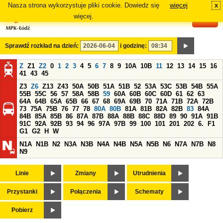
Nasza strona wykorzystuje pliki cookie. Dowiedz się
więcej
x
#
więcej.
Sprawdź rozkład na dzień:
i godzinę:
Z
Z1
Z2
0
1
2
3
4
5
6
7
8
9
10A
10B
11
12
13
14
15
16
41
43
45
Z3
Z6
Z13
Z43
50A
50B
51A
51B
52
53A
53C
53B
54B
55A
55B
55C
56
57
58A
58B
59
60A
60B
60C
60D
61
62
63
64A
64B
65A
65B
66
67
68
69A
69B
70
71A
71B
72A
72B
73
75A
75B
76
77
78
80A
80B
81A
81B
82A
82B
83
84A
84B
85A
85B
86
87A
87B
88A
88B
88C
88D
89
90
91A
91B
91C
92A
92B
93
94
96
97A
97B
99
100
101
201
202
6.
F1
G1
G2
H
W
N1A
N1B
N2
N3A
N3B
N4A
N4B
N5A
N5B
N6
N7A
N7B
N8
N9
Linie
Zmiany
Utrudnienia
Przystanki
Połączenia
Schematy
Pobierz