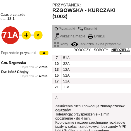
PRZYSTANEK:
RZGOWSKA - KURCZAKI
Czas przejazdu
(1003)
dla:
18:1
Przesiadki
Kierunki
71A
A
Pokaż na mapie
Drukuj
ikony
Tabliczka jak na przystanku
ROBOCZY
SOBOTY
NIEDZIELA
Poprzednie przystanki
7
51A
Cm. Rzgowska
10
32A
Dojeżdża w:
2 min.
13
12A
Dw. Łódź Chojny
15
52A
Dojeżdża w:
4 min.
17
52A
21
11A
A
Zakłócenia ruchu powodują zmiany czasów
odjazdów
Tolerancja: przyspieszenie - 1 min.
opóźnienie - do 4 min.
Kopiowanie i rozpowszechnianie rozkładów
jazdy w celach zarobkowych bez zgody MPK
Łódź Spółka z o.o jest zabronione.