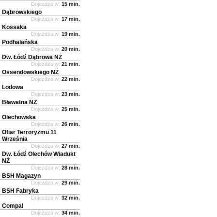
Dojeżdża w:
15 min.
Dąbrowskiego
Dojeżdża w:
17 min.
Kossaka
Dojeżdża w:
19 min.
Podhalańska
Dojeżdża w:
20 min.
Dw. Łódź Dąbrowa NŻ
Dojeżdża w:
21 min.
Ossendowskiego NŻ
Dojeżdża w:
22 min.
Lodowa
Dojeżdża w:
23 min.
Bławatna NŻ
Dojeżdża w:
25 min.
Olechowska
Dojeżdża w:
26 min.
Ofiar Terroryzmu 11
Września
Dojeżdża w:
27 min.
Dw. Łódź Olechów Wiadukt
NŻ
Dojeżdża w:
28 min.
BSH Magazyn
Dojeżdża w:
29 min.
BSH Fabryka
Dojeżdża w:
32 min.
Compal
Dojeżdża w:
34 min.