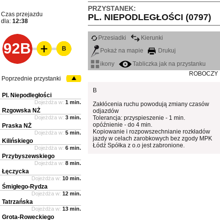
PRZYSTANEK:
Czas przejazdu
PL. NIEPODLEGŁOŚCI (0797)
dla:
12:38
Przesiadki
Kierunki
92B
B
Pokaż na mapie
Drukuj
ikony
Tabliczka jak na przystanku
ROBOCZY
Poprzednie przystanki
B
Pl. Niepodległości
Dojeżdża w:
1 min.
Zakłócenia ruchu powodują zmiany czasów
Rzgowska NŻ
odjazdów
Dojeżdża w:
3 min.
Tolerancja: przyspieszenie - 1 min.
opóźnienie - do 4 min.
Praska NŻ
Kopiowanie i rozpowszechnianie rozkładów
Dojeżdża w:
5 min.
jazdy w celach zarobkowych bez zgody MPK
Kilińskiego
Łódź Spółka z o.o jest zabronione.
Dojeżdża w:
6 min.
Przybyszewskiego
Dojeżdża w:
8 min.
Łęczycka
Dojeżdża w:
10 min.
Śmigłego-Rydza
Dojeżdża w:
12 min.
Tatrzańska
Dojeżdża w:
13 min.
Grota-Roweckiego