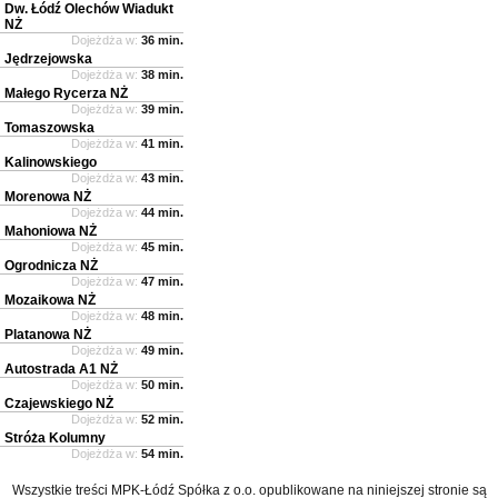
Dw. Łódź Olechów Wiadukt
NŻ
Dojeżdża w:
36 min.
Jędrzejowska
Dojeżdża w:
38 min.
Małego Rycerza NŻ
Dojeżdża w:
39 min.
Tomaszowska
Dojeżdża w:
41 min.
Kalinowskiego
Dojeżdża w:
43 min.
Morenowa NŻ
Dojeżdża w:
44 min.
Mahoniowa NŻ
Dojeżdża w:
45 min.
Ogrodnicza NŻ
Dojeżdża w:
47 min.
Mozaikowa NŻ
Dojeżdża w:
48 min.
Platanowa NŻ
Dojeżdża w:
49 min.
Autostrada A1 NŻ
Dojeżdża w:
50 min.
Czajewskiego NŻ
Dojeżdża w:
52 min.
Stróża Kolumny
Dojeżdża w:
54 min.
Wszystkie treści MPK-Łódź Spółka z o.o. opublikowane na niniejszej stronie są