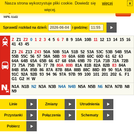
Nasza strona wykorzystuje pliki cookie. Dowiedz się
więcej
x
#
więcej.
Sprawdź rozkład na dzień:
i godzinę:
Z
Z1
Z2
0
1
2
3
4
5
6
7
8
9
10A
10B
11
12
13
14
15
16
41
43
45
Z3
Z6
Z13
Z43
50A
50B
51A
51B
52
53A
53C
53B
54B
55A
55B
55C
56
57
58A
58B
59
60A
60B
60C
60D
61
62
63
64A
64B
65A
65B
66
67
68
69A
69B
70
71A
71B
72A
72B
73
75A
75B
76
77
78
80A
80B
81A
81B
82A
82B
83
84A
84B
85A
85B
86
87A
87B
88A
88B
88C
88D
89
90
91A
91B
91C
92A
92B
93
94
96
97A
97B
99
100
101
201
202
6.
F1
G1
G2
H
W
N1A
N1B
N2
N3A
N3B
N4A
N4B
N5A
N5B
N6
N7A
N7B
N8
N9
Linie
Zmiany
Utrudnienia
Przystanki
Połączenia
Schematy
Pobierz