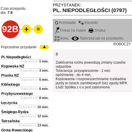
PRZYSTANEK:
Czas przejazdu
PL. NIEPODLEGŁOŚCI (0797)
dla:
7:8
Przesiadki
Kierunki
92B
B
Pokaż na mapie
Drukuj
ikony
Tabliczka jak na przystanku
ROBOCZY
Poprzednie przystanki
B
Pl. Niepodległości
Dojeżdża w:
1 min.
Zakłócenia ruchu powodują zmiany czasów
Rzgowska NŻ
odjazdów
Dojeżdża w:
3 min.
Tolerancja: przyspieszenie - 1 min.
opóźnienie - do 4 min.
Praska NŻ
Kopiowanie i rozpowszechnianie rozkładów
Dojeżdża w:
5 min.
jazdy w celach zarobkowych bez zgody MPK
Kilińskiego
Łódź Spółka z o.o jest zabronione.
Dojeżdża w:
6 min.
Przybyszewskiego
Dojeżdża w:
8 min.
Łęczycka
Dojeżdża w:
10 min.
Śmigłego-Rydza
Dojeżdża w:
12 min.
Tatrzańska
Dojeżdża w:
13 min.
Grota-Roweckiego