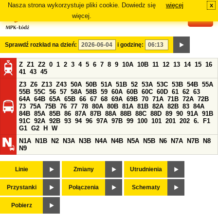
Nasza strona wykorzystuje pliki cookie. Dowiedz się
więcej
x
#
więcej.
Sprawdź rozkład na dzień:
i godzinę:
Z
Z1
Z2
0
1
2
3
4
5
6
7
8
9
10A
10B
11
12
13
14
15
16
41
43
45
Z3
Z6
Z13
Z43
50A
50B
51A
51B
52
53A
53C
53B
54B
55A
55B
55C
56
57
58A
58B
59
60A
60B
60C
60D
61
62
63
64A
64B
65A
65B
66
67
68
69A
69B
70
71A
71B
72A
72B
73
75A
75B
76
77
78
80A
80B
81A
81B
82A
82B
83
84A
84B
85A
85B
86
87A
87B
88A
88B
88C
88D
89
90
91A
91B
91C
92A
92B
93
94
96
97A
97B
99
100
101
201
202
6.
F1
G1
G2
H
W
N1A
N1B
N2
N3A
N3B
N4A
N4B
N5A
N5B
N6
N7A
N7B
N8
N9
Linie
Zmiany
Utrudnienia
Przystanki
Połączenia
Schematy
Pobierz