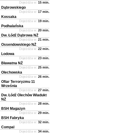
Dojeżdża w:
15 min.
Dąbrowskiego
Dojeżdża w:
17 min.
Kossaka
Dojeżdża w:
19 min.
Podhalańska
Dojeżdża w:
20 min.
Dw. Łódź Dąbrowa NŻ
Dojeżdża w:
21 min.
Ossendowskiego NŻ
Dojeżdża w:
22 min.
Lodowa
Dojeżdża w:
23 min.
Bławatna NŻ
Dojeżdża w:
25 min.
Olechowska
Dojeżdża w:
26 min.
Ofiar Terroryzmu 11
Września
Dojeżdża w:
27 min.
Dw. Łódź Olechów Wiadukt
NŻ
Dojeżdża w:
28 min.
BSH Magazyn
Dojeżdża w:
29 min.
BSH Fabryka
Dojeżdża w:
32 min.
Compal
Dojeżdża w:
34 min.