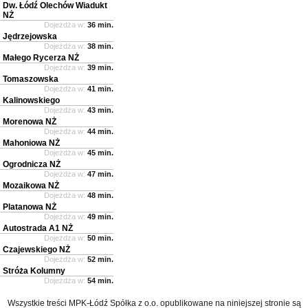
Dw. Łódź Olechów Wiadukt
NŻ
Dojeżdża w:
36 min.
Jędrzejowska
Dojeżdża w:
38 min.
Małego Rycerza NŻ
Dojeżdża w:
39 min.
Tomaszowska
Dojeżdża w:
41 min.
Kalinowskiego
Dojeżdża w:
43 min.
Morenowa NŻ
Dojeżdża w:
44 min.
Mahoniowa NŻ
Dojeżdża w:
45 min.
Ogrodnicza NŻ
Dojeżdża w:
47 min.
Mozaikowa NŻ
Dojeżdża w:
48 min.
Platanowa NŻ
Dojeżdża w:
49 min.
Autostrada A1 NŻ
Dojeżdża w:
50 min.
Czajewskiego NŻ
Dojeżdża w:
52 min.
Stróża Kolumny
Dojeżdża w:
54 min.
Wszystkie treści MPK-Łódź Spółka z o.o. opublikowane na niniejszej stronie są