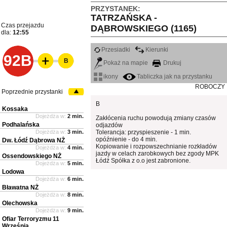
PRZYSTANEK:
TATRZAŃSKA -
Czas przejazdu
DĄBROWSKIEGO (1165)
dla:
12:55
Przesiadki
Kierunki
92B
B
Pokaż na mapie
Drukuj
ikony
Tabliczka jak na przystanku
ROBOCZY
Poprzednie przystanki
B
Kossaka
Dojeżdża w:
2 min.
Zakłócenia ruchu powodują zmiany czasów
Podhalańska
odjazdów
Dojeżdża w:
3 min.
Tolerancja: przyspieszenie - 1 min.
opóźnienie - do 4 min.
Dw. Łódź Dąbrowa NŻ
Kopiowanie i rozpowszechnianie rozkładów
Dojeżdża w:
4 min.
jazdy w celach zarobkowych bez zgody MPK
Ossendowskiego NŻ
Łódź Spółka z o.o jest zabronione.
Dojeżdża w:
5 min.
Lodowa
Dojeżdża w:
6 min.
Bławatna NŻ
Dojeżdża w:
8 min.
Olechowska
Dojeżdża w:
9 min.
Ofiar Terroryzmu 11
Września