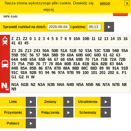
Nasza strona wykorzystuje pliki cookie. Dowiedz się
więcej
x
#
więcej.
Sprawdź rozkład na dzień:
i godzinę:
Z
Z1
Z2
0
1
2
3
4
5
6
7
8
9
10A
10B
11
12
13
14
15
16
41
43
45
Z3
Z6
Z13
Z43
50A
50B
51A
51B
52
53A
53C
53B
54B
55A
55B
55C
56
57
58A
58B
59
60A
60B
60C
60D
61
62
63
64A
64B
65A
65B
66
67
68
69A
69B
70
71A
71B
72A
72B
73
75A
75B
76
77
78
80A
80B
81A
81B
82A
82B
83
84A
84B
85A
85B
86
87A
87B
88A
88B
88C
88D
89
90
91A
91B
91C
92A
92B
93
94
96
97A
97B
99
100
101
201
202
6.
F1
G1
G2
H
W
N1A
N1B
N2
N3A
N3B
N4A
N4B
N5A
N5B
N6
N7A
N7B
N8
N9
Linie
Zmiany
Utrudnienia
Przystanki
Połączenia
Schematy
Pobierz