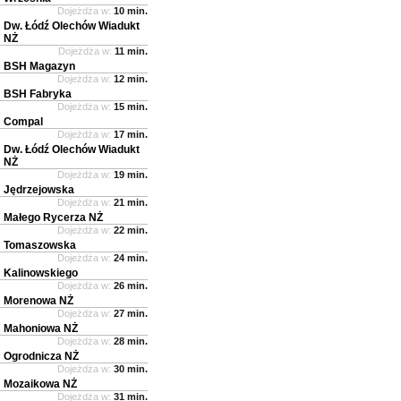
Dojeżdża w:
10 min.
Dw. Łódź Olechów Wiadukt
NŻ
Dojeżdża w:
11 min.
BSH Magazyn
Dojeżdża w:
12 min.
BSH Fabryka
Dojeżdża w:
15 min.
Compal
Dojeżdża w:
17 min.
Dw. Łódź Olechów Wiadukt
NŻ
Dojeżdża w:
19 min.
Jędrzejowska
Dojeżdża w:
21 min.
Małego Rycerza NŻ
Dojeżdża w:
22 min.
Tomaszowska
Dojeżdża w:
24 min.
Kalinowskiego
Dojeżdża w:
26 min.
Morenowa NŻ
Dojeżdża w:
27 min.
Mahoniowa NŻ
Dojeżdża w:
28 min.
Ogrodnicza NŻ
Dojeżdża w:
30 min.
Mozaikowa NŻ
Dojeżdża w:
31 min.