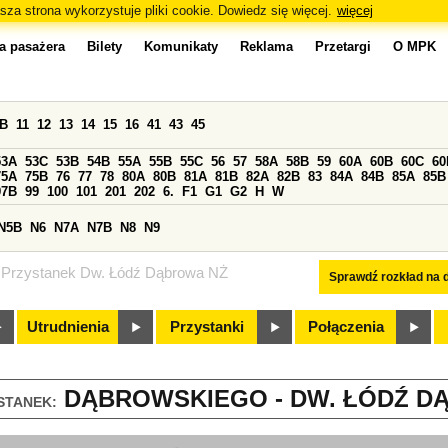
sza strona wykorzystuje pliki cookie. Dowiedz się więcej.
więcej
a pasażera
Bilety
Komunikaty
Reklama
Przetargi
O MPK
0B
11
12
13
14
15
16
41
43
45
53A
53C
53B
54B
55A
55B
55C
56
57
58A
58B
59
60A
60B
60C
60
75A
75B
76
77
78
80A
80B
81A
81B
82A
82B
83
84A
84B
85A
85B
97B
99
100
101
201
202
6.
F1
G1
G2
H
W
N5B
N6
N7A
N7B
N8
N9
Przystanek Dw. Łódź Dąbrowa NŻ
Sprawdź rozkład na d
Utrudnienia
Przystanki
Połączenia
DĄBROWSKIEGO - DW. ŁÓDŹ DĄ
STANEK: