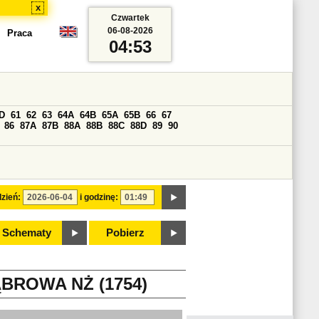
x
Czwartek
06-08-2026
Praca
04:53
D
61
62
63
64A
64B
65A
65B
66
67
86
87A
87B
88A
88B
88C
88D
89
90
zień:
i godzinę:
Schematy
Pobierz
BROWA NŻ (1754)