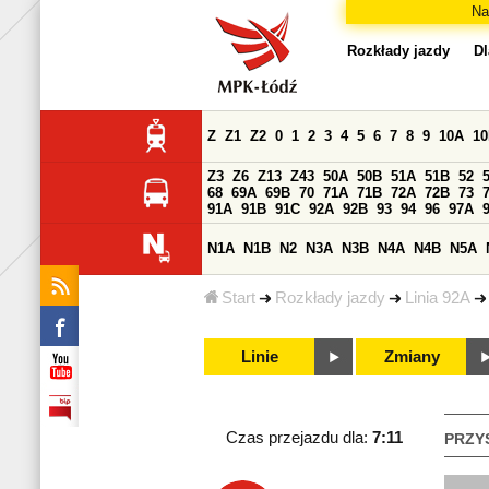
Na
Rozkłady jazdy
Dl
Z
Z1
Z2
0
1
2
3
4
5
6
7
8
9
10A
1
Z3
Z6
Z13
Z43
50A
50B
51A
51B
52
68
69A
69B
70
71A
71B
72A
72B
73
91A
91B
91C
92A
92B
93
94
96
97A
N1A
N1B
N2
N3A
N3B
N4A
N4B
N5A
Start
Rozkłady jazdy
Linia 92A
Linie
Zmiany
Czas przejazdu dla:
7:11
PRZY