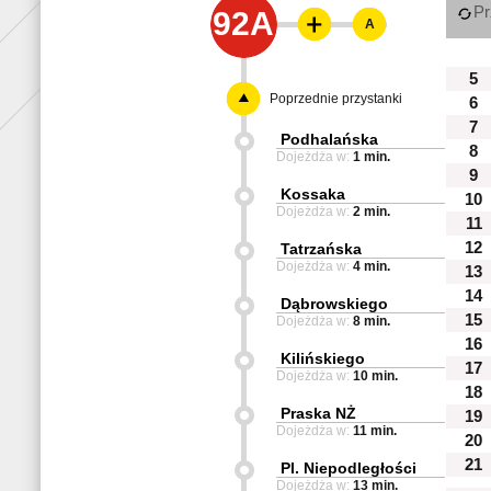
Pr
92A
A
5
Poprzednie przystanki
6
7
Podhalańska
8
Dojeżdża w:
1 min.
9
Kossaka
10
Dojeżdża w:
2 min.
11
12
Tatrzańska
Dojeżdża w:
4 min.
13
14
Dąbrowskiego
15
Dojeżdża w:
8 min.
16
Kilińskiego
17
Dojeżdża w:
10 min.
18
Praska NŻ
19
Dojeżdża w:
11 min.
20
21
Pl. Niepodległości
Dojeżdża w:
13 min.