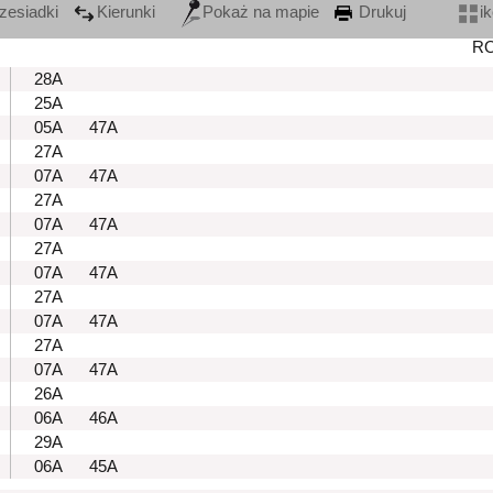
zesiadki
Kierunki
Pokaż na mapie
Drukuj
i
R
28A
25A
05A
47A
27A
07A
47A
27A
07A
47A
27A
07A
47A
27A
07A
47A
27A
07A
47A
26A
06A
46A
29A
06A
45A