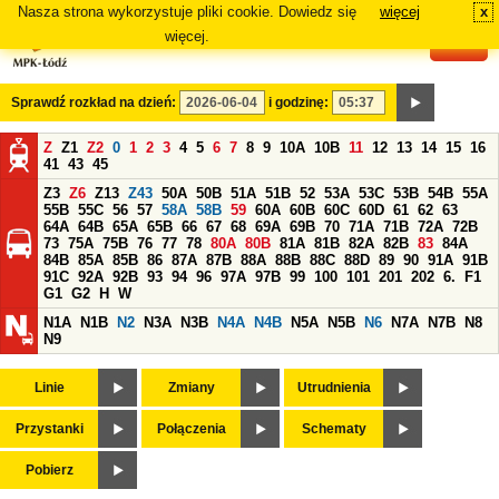
Nasza strona wykorzystuje pliki cookie. Dowiedz się
więcej
x
#
więcej.
Sprawdź rozkład na dzień:
i godzinę:
Z
Z1
Z2
0
1
2
3
4
5
6
7
8
9
10A
10B
11
12
13
14
15
16
41
43
45
Z3
Z6
Z13
Z43
50A
50B
51A
51B
52
53A
53C
53B
54B
55A
55B
55C
56
57
58A
58B
59
60A
60B
60C
60D
61
62
63
64A
64B
65A
65B
66
67
68
69A
69B
70
71A
71B
72A
72B
73
75A
75B
76
77
78
80A
80B
81A
81B
82A
82B
83
84A
84B
85A
85B
86
87A
87B
88A
88B
88C
88D
89
90
91A
91B
91C
92A
92B
93
94
96
97A
97B
99
100
101
201
202
6.
F1
G1
G2
H
W
N1A
N1B
N2
N3A
N3B
N4A
N4B
N5A
N5B
N6
N7A
N7B
N8
N9
Linie
Zmiany
Utrudnienia
Przystanki
Połączenia
Schematy
Pobierz