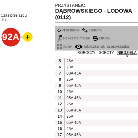
PRZYSTANEK:
DĄBROWSKIEGO - LODOWA
Czas przejazdu
(0112)
dla:
Przesiadki
Kierunki
92A
Pokaż na mapie
Drukuj
ikony
Tabliczka jak na przystanku
ROBOCZY
SOBOTY
NIEDZIELA
5
26A
6
23A
7
03A
45A
8
25A
9
05A
45A
10
25A
11
05A
45A
12
25A
13
05A
45A
14
25A
15
05A
45A
16
25A
17
05A
45A