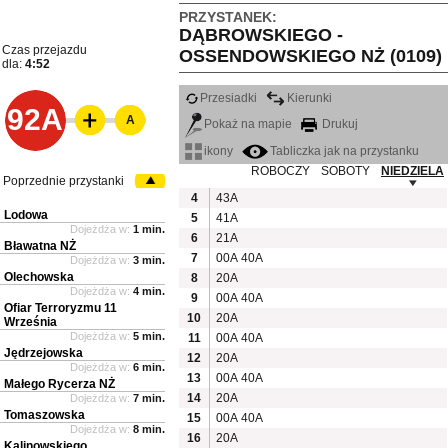
PRZYSTANEK:
DĄBROWSKIEGO -
Czas przejazdu
OSSENDOWSKIEGO NŻ (0109)
dla:
4:52
Przesiadki
Kierunki
92A
A
Pokaż na mapie
Drukuj
ikony
Tabliczka jak na przystanku
ROBOCZY
SOBOTY
NIEDZIELA
Poprzednie przystanki
4
43A
Lodowa
5
41A
Dojeżdża w:
1 min.
6
21A
Bławatna NŻ
7
00A
40A
Dojeżdża w:
3 min.
Olechowska
8
20A
Dojeżdża w:
4 min.
9
00A
40A
Ofiar Terroryzmu 11
10
20A
Września
Dojeżdża w:
5 min.
11
00A
40A
Jędrzejowska
12
20A
Dojeżdża w:
6 min.
13
00A
40A
Małego Rycerza NŻ
14
20A
Dojeżdża w:
7 min.
Tomaszowska
15
00A
40A
Dojeżdża w:
8 min.
16
20A
Kalinowskiego