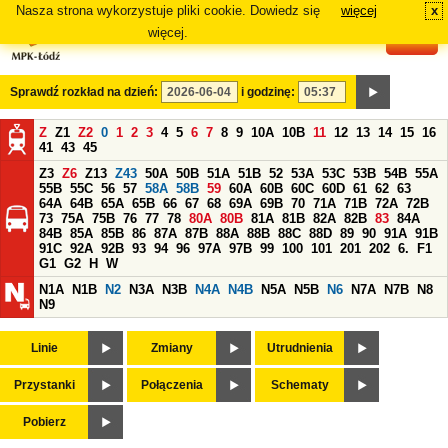
Nasza strona wykorzystuje pliki cookie. Dowiedz się
więcej
x
#
więcej.
Sprawdź rozkład na dzień:
i godzinę:
Z
Z1
Z2
0
1
2
3
4
5
6
7
8
9
10A
10B
11
12
13
14
15
16
41
43
45
Z3
Z6
Z13
Z43
50A
50B
51A
51B
52
53A
53C
53B
54B
55A
55B
55C
56
57
58A
58B
59
60A
60B
60C
60D
61
62
63
64A
64B
65A
65B
66
67
68
69A
69B
70
71A
71B
72A
72B
73
75A
75B
76
77
78
80A
80B
81A
81B
82A
82B
83
84A
84B
85A
85B
86
87A
87B
88A
88B
88C
88D
89
90
91A
91B
91C
92A
92B
93
94
96
97A
97B
99
100
101
201
202
6.
F1
G1
G2
H
W
N1A
N1B
N2
N3A
N3B
N4A
N4B
N5A
N5B
N6
N7A
N7B
N8
N9
Linie
Zmiany
Utrudnienia
Przystanki
Połączenia
Schematy
Pobierz