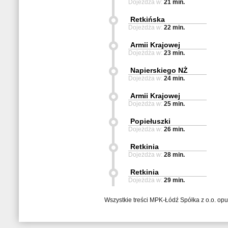
Dojeżdża w:
21 min.
Retkińska
Dojeżdża w:
22 min.
Armii Krajowej
Dojeżdża w:
23 min.
Napierskiego NŻ
Dojeżdża w:
24 min.
Armii Krajowej
Dojeżdża w:
25 min.
Popiełuszki
Dojeżdża w:
26 min.
Retkinia
Dojeżdża w:
28 min.
Retkinia
Dojeżdża w:
29 min.
Wszystkie treści MPK-Łódź Spółka z o.o. op