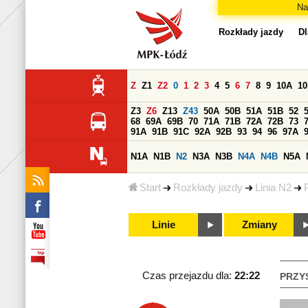
Na
Rozkłady jazdy
Dl
Z
Z1
Z2
0
1
2
3
4
5
6
7
8
9
10A
1
Z3
Z6
Z13
Z43
50A
50B
51A
51B
52
68
69A
69B
70
71A
71B
72A
72B
73
91A
91B
91C
92A
92B
93
94
96
97A
N1A
N1B
N2
N3A
N3B
N4A
N4B
N5A
Start
Rozkłady jazdy
Linia N2
Linie
Zmiany
Czas przejazdu dla:
22:22
PRZY