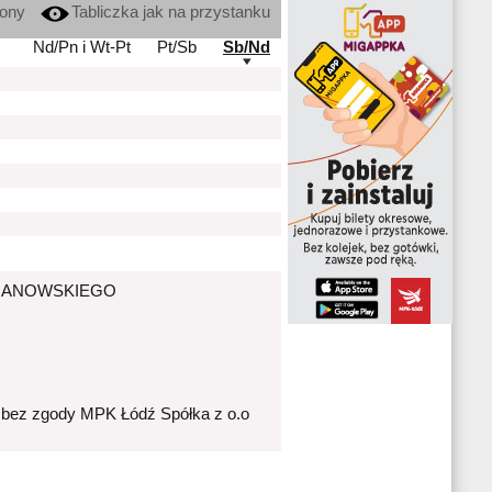
kony
Tabliczka jak na przystanku
Nd/Pn i Wt-Pt
Pt/Sb
Sb/Nd
J.LIMANOWSKIEGO
 bez zgody MPK Łódź Spółka z o.o