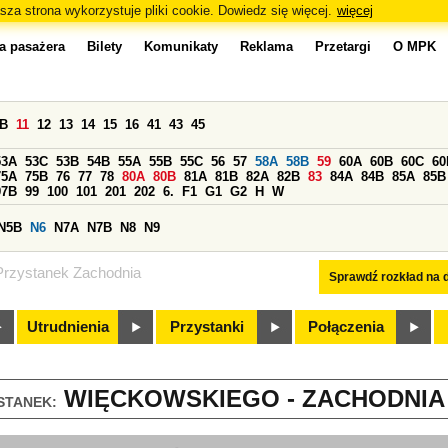
sza strona wykorzystuje pliki cookie. Dowiedz się więcej.
więcej
a pasażera
Bilety
Komunikaty
Reklama
Przetargi
O MPK
0B
11
12
13
14
15
16
41
43
45
53A
53C
53B
54B
55A
55B
55C
56
57
58A
58B
59
60A
60B
60C
60
75A
75B
76
77
78
80A
80B
81A
81B
82A
82B
83
84A
84B
85A
85B
97B
99
100
101
201
202
6.
F1
G1
G2
H
W
N5B
N6
N7A
N7B
N8
N9
Przystanek Zachodnia
Sprawdź rozkład na d
Utrudnienia
Przystanki
Połączenia
WIĘCKOWSKIEGO - ZACHODNIA (
STANEK: