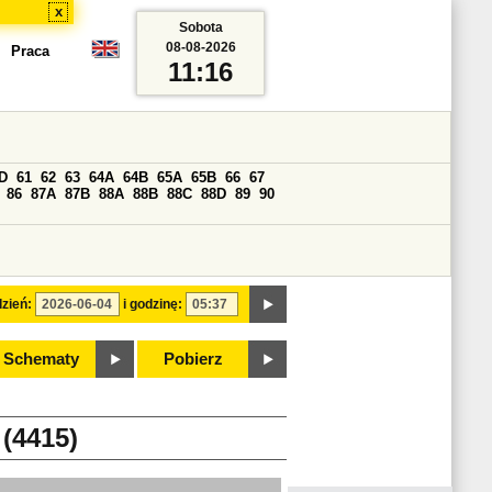
x
Sobota
08-08-2026
Praca
11:16
D
61
62
63
64A
64B
65A
65B
66
67
86
87A
87B
88A
88B
88C
88D
89
90
zień:
i godzinę:
Schematy
Pobierz
4415)