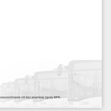
ozpowszechnianie ich bez pisemnej zgody MPK-