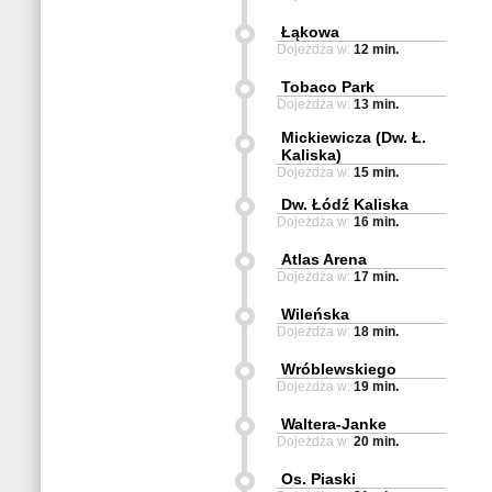
Łąkowa
Dojeżdża w:
12 min.
Tobaco Park
Dojeżdża w:
13 min.
Mickiewicza (Dw. Ł.
Kaliska)
Dojeżdża w:
15 min.
Dw. Łódź Kaliska
Dojeżdża w:
16 min.
Atlas Arena
Dojeżdża w:
17 min.
Wileńska
Dojeżdża w:
18 min.
Wróblewskiego
Dojeżdża w:
19 min.
Waltera-Janke
Dojeżdża w:
20 min.
Os. Piaski