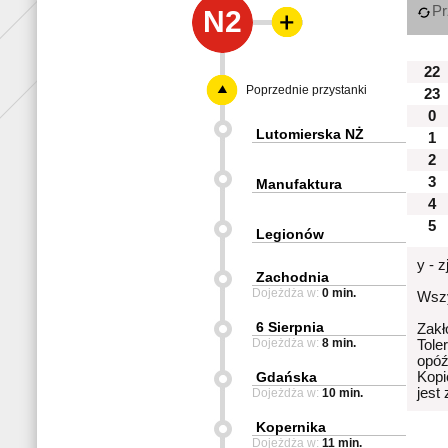
Pr
N2
22
Poprzednie przystanki
23
0
Lutomierska NŻ
1
2
3
Manufaktura
4
5
Legionów
y - 
Zachodnia
Dojeżdża w:
0 min.
Wszy
6 Sierpnia
Zakł
Dojeżdża w:
8 min.
Tole
opóź
Gdańska
Kopi
jest
Dojeżdża w:
10 min.
Kopernika
Dojeżdża w:
11 min.