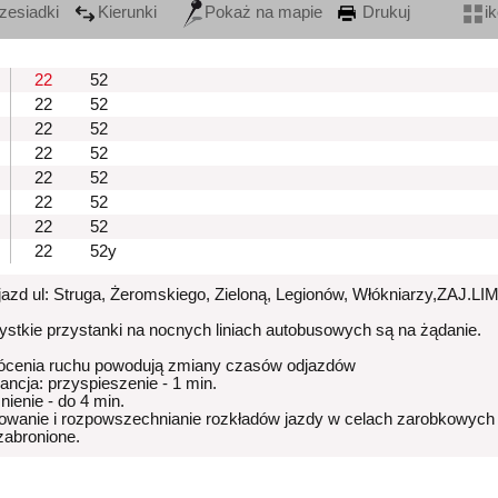
zesiadki
Kierunki
Pokaż na mapie
Drukuj
i
22
52
22
52
22
52
22
52
22
52
22
52
22
52
22
52y
zjazd ul: Struga, Żeromskiego, Zieloną, Legionów, Włókniarzy,ZA
stkie przystanki na nocnych liniach autobusowych są na żądanie.
ócenia ruchu powodują zmiany czasów odjazdów
rancja: przyspieszenie - 1 min.
nienie - do 4 min.
owanie i rozpowszechnianie rozkładów jazdy w celach zarobkowych
 zabronione.