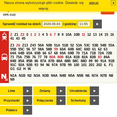
Nasza strona wykorzystuje pliki cookie. Dowiedz się
więcej
x
#
więcej.
Sprawdź rozkład na dzień:
i godzinę:
Z
Z1
Z2
0
1
2
3
4
5
6
7
8
9
10A
10B
11
12
13
14
15
16
41
43
45
Z3
Z6
Z13
Z43
50A
50B
51A
51B
52
53A
53C
53B
54B
55A
55B
55C
56
57
58A
58B
59
60A
60B
60C
60D
61
62
63
64A
64B
65A
65B
66
67
68
69A
69B
70
71A
71B
72A
72B
73
75A
75B
76
77
78
80A
80B
81A
81B
82A
82B
83
84A
84B
85A
85B
86
87A
87B
88A
88B
88C
88D
89
90
91A
91B
91C
92A
92B
93
94
96
97A
97B
99
100
101
201
202
6.
F1
G1
G2
H
W
N1A
N1B
N2
N3A
N3B
N4A
N4B
N5A
N5B
N6
N7A
N7B
N8
N9
Linie
Zmiany
Utrudnienia
Przystanki
Połączenia
Schematy
Pobierz