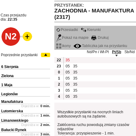
PRZYSTANEK:
ZACHODNIA - MANUFAKTURA
Czas przejazdu
(2317)
dla:
22:35
Przesiadki
Kierunki
N2
Pokaż na mapie
Drukuj
ikony
Tabliczka jak na przystanku
Nd/Pn i Wt-Pt
Pt/Sb
Sb/Nd
Poprzednie przystanki
22
35
23
05
35
6 Sierpnia
0
05
35
Zielona
1
05
35
2
05
35
1 Maja
3
05
35
Legionów
4
05
35
Manufaktura
Dojeżdża w:
0 min.
Lutomierska
Wszystkie przystanki na nocnych liniach
Dojeżdża w:
1 min.
autobusowych są na żądanie.
Limanowskiego
Zakłócenia ruchu powodują zmiany czasów
Dojeżdża w:
2 min.
odjazdów
Bałucki Rynek
Tolerancja: przyspieszenie - 1 min.
Dojeżdża w:
3 min.