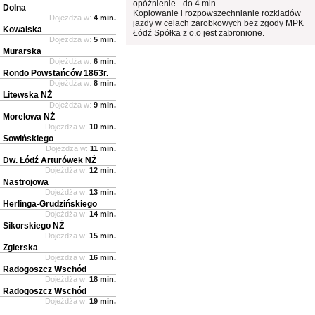
opóźnienie - do 4 min.
Dolna
Kopiowanie i rozpowszechnianie rozkładów
Dojeżdża w:
4 min.
jazdy w celach zarobkowych bez zgody MPK
Kowalska
Łódź Spółka z o.o jest zabronione.
Dojeżdża w:
5 min.
Murarska
Dojeżdża w:
6 min.
Rondo Powstańców 1863r.
Dojeżdża w:
8 min.
Litewska NŻ
Dojeżdża w:
9 min.
Morelowa NŻ
Dojeżdża w:
10 min.
Sowińskiego
Dojeżdża w:
11 min.
Dw. Łódź Arturówek NŻ
Dojeżdża w:
12 min.
Nastrojowa
Dojeżdża w:
13 min.
Herlinga-Grudzińskiego
Dojeżdża w:
14 min.
Sikorskiego NŻ
Dojeżdża w:
15 min.
Zgierska
Dojeżdża w:
16 min.
Radogoszcz Wschód
Dojeżdża w:
18 min.
Radogoszcz Wschód
Dojeżdża w:
19 min.