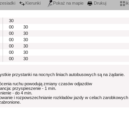
zesiadki
Kierunki
Pokaż na mapie
Drukuj
i
30
00
30
00
30
00
30
00
30
00
30
00
30
stkie przystanki na nocnych liniach autobusowych są na żądanie.
ócenia ruchu powodują zmiany czasów odjazdów
rancja: przyspieszenie - 1 min.
nienie - do 4 min.
owanie i rozpowszechnianie rozkładów jazdy w celach zarobkowych
 zabronione.