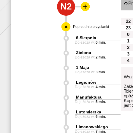
Pr
N2
22
Poprzednie przystanki
23
0
6 Sierpnia
1
Dojeżdża w:
0 min.
2
Zielona
3
Dojeżdża w:
2 min.
4
1 Maja
Dojeżdża w:
3 min.
Wszy
Legionów
Zakł
Dojeżdża w:
4 min.
Tole
opóź
Manufaktura
Kopi
Dojeżdża w:
5 min.
jest
Lutomierska
Dojeżdża w:
6 min.
Limanowskiego
Dojeżdża w:
7 min.