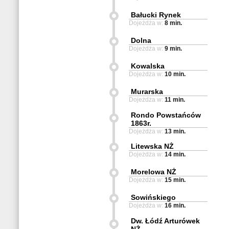
Bałucki Rynek
Dojeżdża w:
8 min.
Dolna
Dojeżdża w:
9 min.
Kowalska
Dojeżdża w:
10 min.
Murarska
Dojeżdża w:
11 min.
Rondo Powstańców
1863r.
Dojeżdża w:
13 min.
Litewska NŻ
Dojeżdża w:
14 min.
Morelowa NŻ
Dojeżdża w:
15 min.
Sowińskiego
Dojeżdża w:
16 min.
Dw. Łódź Arturówek