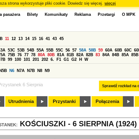
sza strona wykorzystuje pliki cookie. Dowiedz się więcej.
więcej
a pasażera
Bilety
Komunikaty
Reklama
Przetargi
O MPK
0B
11
12
13
14
15
16
41
43
45
53A
53C
53B
54B
55A
55B
55C
56
57
58A
58B
59
60A
60B
60C
60
75A
75B
76
77
78
80A
80B
81A
81B
82A
82B
83
84A
84B
85A
85B
97B
99
100
101
201
202
6.
F1
G1
G2
H
W
N5B
N6
N7A
N7B
N8
N9
Przystanek 6 Sierpnia
Sprawdź rozkład na d
Utrudnienia
Przystanki
Połączenia
KOŚCIUSZKI - 6 SIERPNIA (1924)
STANEK: