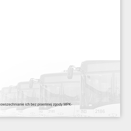
ozpowszechnianie ich bez pisemnej zgody MPK-