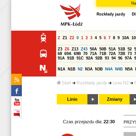
Na
Rozkłady jazdy
Dl
Z
Z1
Z2
0
1
2
3
4
5
6
7
8
9
10A
1
Z3
Z6
Z13
Z43
50A
50B
51A
51B
52
68
69A
69B
70
71A
71B
72A
72B
73
91A
91B
91C
92A
92B
93
94
96
97A
N1A
N1B
N2
N3A
N3B
N4A
N4B
N5A
Start
Rozkłady jazdy
Linia N2
Linie
Zmiany
Czas przejazdu dla:
22:30
PRZY