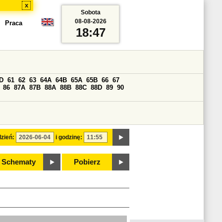
x
Sobota
08-08-2026
Praca
18:47
D
61
62
63
64A
64B
65A
65B
66
67
86
87A
87B
88A
88B
88C
88D
89
90
zień:
i godzinę:
Schematy
Pobierz