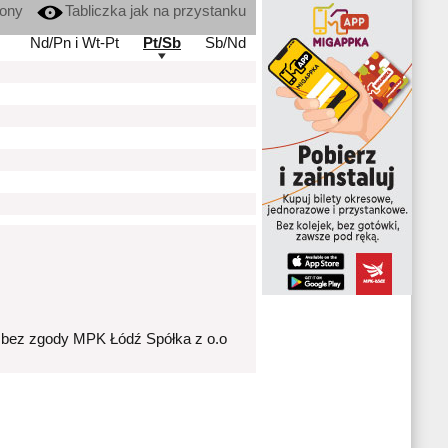
kony
Tabliczka jak na przystanku
Nd/Pn i Wt-Pt
Pt/Sb
Sb/Nd
 bez zgody MPK Łódź Spółka z o.o