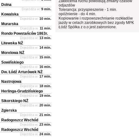
Zakłócenia ruchu powodują zmiany czasów
Dolna
odjazdów
Dojeżdża w:
9 min.
Tolerancja: przyspieszenie - 1 min.
opóźnienie - do 4 min.
Kowalska
Kopiowanie i rozpowszechnianie rozkładów
Dojeżdża w:
10 min.
jazdy w celach zarobkowych bez zgody MPK
Murarska
Łódź Spółka z o.o jest zabronione.
Dojeżdża w:
11 min.
Rondo Powstańców 1863r.
Dojeżdża w:
13 min.
Litewska NŻ
Dojeżdża w:
14 min.
Morelowa NŻ
Dojeżdża w:
15 min.
Sowińskiego
Dojeżdża w:
16 min.
Dw. Łódź Arturówek NŻ
Dojeżdża w:
17 min.
Nastrojowa
Dojeżdża w:
18 min.
Herlinga-Grudzińskiego
Dojeżdża w:
19 min.
Sikorskiego NŻ
Dojeżdża w:
20 min.
Zgierska
Dojeżdża w:
21 min.
Radogoszcz Wschód
Dojeżdża w:
23 min.
Radogoszcz Wschód
Dojeżdża w:
24 min.