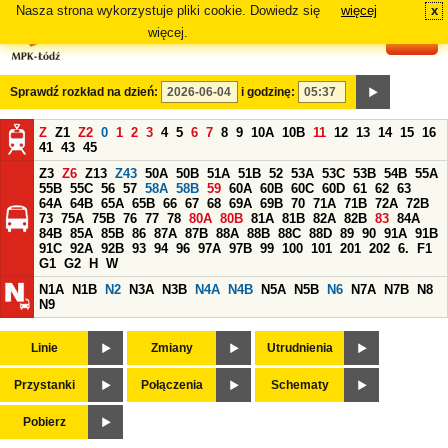
Nasza strona wykorzystuje pliki cookie. Dowiedz się
więcej
x
#
więcej.
Sprawdź rozkład na dzień:
i godzinę:
Z
Z1
Z2
0
1
2
3
4
5
6
7
8
9
10A
10B
11
12
13
14
15
16
41
43
45
Z3
Z6
Z13
Z43
50A
50B
51A
51B
52
53A
53C
53B
54B
55A
55B
55C
56
57
58A
58B
59
60A
60B
60C
60D
61
62
63
64A
64B
65A
65B
66
67
68
69A
69B
70
71A
71B
72A
72B
73
75A
75B
76
77
78
80A
80B
81A
81B
82A
82B
83
84A
84B
85A
85B
86
87A
87B
88A
88B
88C
88D
89
90
91A
91B
91C
92A
92B
93
94
96
97A
97B
99
100
101
201
202
6.
F1
G1
G2
H
W
N1A
N1B
N2
N3A
N3B
N4A
N4B
N5A
N5B
N6
N7A
N7B
N8
N9
Linie
Zmiany
Utrudnienia
Przystanki
Połączenia
Schematy
Pobierz