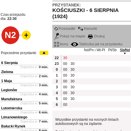
PRZYSTANEK:
KOŚCIUSZKI - 6 SIERPNIA
Czas przejazdu
(1924)
dla:
22:30
Przesiadki
Kierunki
N2
Pokaż na mapie
Drukuj
ikony
Tabliczka jak na przystanku
Nd/Pn i Wt-Pt
Pt/Sb
Sb/Nd
Poprzednie przystanki
22
30
6 Sierpnia
23
00
30
Dojeżdża w:
0 min.
0
00
30
Zielona
1
00
30
Dojeżdża w:
2 min.
1 Maja
2
00
30
Dojeżdża w:
3 min.
3
00
30
Legionów
4
00
30
Dojeżdża w:
4 min.
5
00
30
Manufaktura
Dojeżdża w:
5 min.
6
00
Lutomierska
Dojeżdża w:
6 min.
Limanowskiego
Wszystkie przystanki na nocnych liniach
Dojeżdża w:
7 min.
autobusowych są na żądanie.
Bałucki Rynek
Dojeżdża w:
8 min.