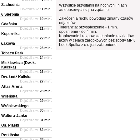
Zachodnia
Wszystkie przystanki na nocnych liniach
Dojeżdża w:
11 min.
autobusowych są na żądanie.
6 Sierpnia
Zakłócenia ruchu powodują zmiany czasów
Dojeżdża w:
19 min.
odjazdów
Gdańska
Tolerancja: przyspieszenie - 1 min.
Dojeżdża w:
21 min.
opóźnienie - do 4 min.
Kopernika
Kopiowanie i rozpowszechnianie rozkładów
Dojeżdża w:
22 min.
jazdy w celach zarobkowych bez zgody MPK
Łąkowa
Łódź Spółka z o.o jest zabronione.
Dojeżdża w:
23 min.
Tobaco Park
Dojeżdża w:
24 min.
Mickiewicza (Dw. Ł.
Kaliska)
Dojeżdża w:
26 min.
Dw. Łódź Kaliska
Dojeżdża w:
27 min.
Atlas Arena
Dojeżdża w:
28 min.
Wileńska
Dojeżdża w:
29 min.
Wróblewskiego
Dojeżdża w:
30 min.
Waltera-Janke
Dojeżdża w:
31 min.
Os. Piaski
Dojeżdża w:
32 min.
Retkińska
Dojeżdża w:
33 min.