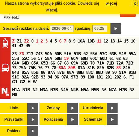
Nasza strona wykorzystuje pliki cookie. Dowiedz się
więcej
x
#
więcej.
Sprawdź rozkład na dzień:
i godzinę:
Z
Z1
Z2
0
1
2
3
4
5
6
7
8
9
10A
10B
11
12
13
14
15
16
41
43
45
Z3
Z6
Z13
Z43
50A
50B
51A
51B
52
53A
53C
53B
54B
55A
55B
55C
56
57
58A
58B
59
60A
60B
60C
60D
61
62
63
64A
64B
65A
65B
66
67
68
69A
69B
70
71A
71B
72A
72B
73
75A
75B
76
77
78
80A
80B
81A
81B
82A
82B
83
84A
84B
85A
85B
86
87A
87B
88A
88B
88C
88D
89
90
91A
91B
91C
92A
92B
93
94
96
97A
97B
99
100
101
201
202
6.
F1
G1
G2
H
W
N1A
N1B
N2
N3A
N3B
N4A
N4B
N5A
N5B
N6
N7A
N7B
N8
N9
Linie
Zmiany
Utrudnienia
Przystanki
Połączenia
Schematy
Pobierz