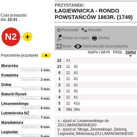
PRZYSTANEK:
ŁAGIEWNICKA - RONDO
Czas przejazdu
POWSTAŃCÓW 1863R. (1749)
dla:
22:41
Przesiadki
Kierunki
N2
Pokaż na mapie
Drukuj
ikony
Tabliczka jak na przystanku
Nd/Pn i Wt-Pt
Pt/Sb
Sb/Nd
Poprzednie przystanki
22
41
Murarska
23
11
41
Dojeżdża w:
1 min.
0
11
41
Kowalska
1
11
41
Dojeżdża w:
2 min.
Dolna
2
11
41
Dojeżdża w:
3 min.
3
11
41
Bałucki Rynek
4
11
41
Dojeżdża w:
4 min.
5
11
41y
Limanowskiego
Dojeżdża w:
6 min.
6
08x
38x
Lutomierska NŻ
Dojeżdża w:
7 min.
x - zjazd ul: Limanowskiego do
Manufaktura
ZAJ.LIMANOWSKIEGO
Dojeżdża w:
8 min.
y - zjazd ul: Struga, Żeromskiego, Zieloną,
Legionów
Legionów, Włókniarzy,ZAJ.LIMANOWSKIEGO
Dojeżdża w:
9 min.