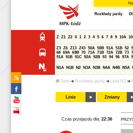
Na
Rozkłady jazdy
Dl
Z
Z1
Z2
0
1
2
3
4
5
6
7
8
9
10A
1
Z3
Z6
Z13
Z43
50A
50B
51A
51B
52
68
69A
69B
70
71A
71B
72A
72B
73
91A
91B
91C
92A
92B
93
94
96
97A
N1A
N1B
N2
N3A
N3B
N4A
N4B
N5A
Start
Rozkłady jazdy
Linia N2
Linie
Zmiany
Czas przejazdu dla:
22:36
PRZY