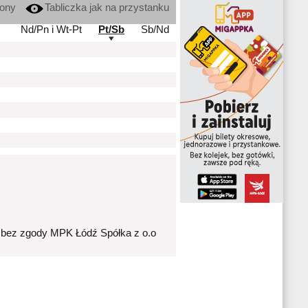
kony
Tabliczka jak na przystanku
Nd/Pn i Wt-Pt
Pt/Sb
Sb/Nd
 bez zgody MPK Łódź Spółka z o.o