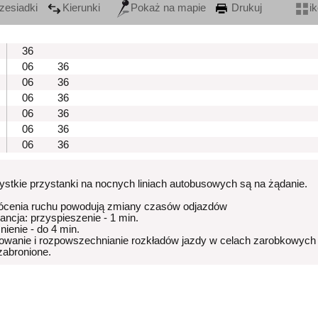
zesiadki
Kierunki
Pokaż na mapie
Drukuj
i
36
06
36
06
36
06
36
06
36
06
36
06
36
stkie przystanki na nocnych liniach autobusowych są na żądanie.
ócenia ruchu powodują zmiany czasów odjazdów
rancja: przyspieszenie - 1 min.
nienie - do 4 min.
owanie i rozpowszechnianie rozkładów jazdy w celach zarobkowych
 zabronione.