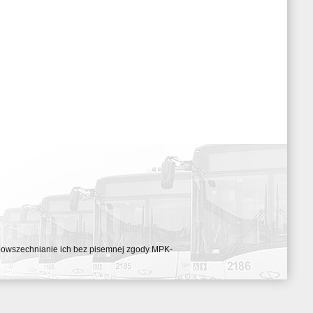
ozpowszechnianie ich bez pisemnej zgody MPK-