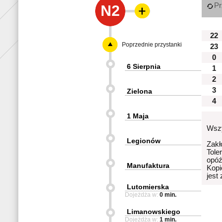
Pr
N2
22
Poprzednie przystanki
23
0
6 Sierpnia
1
2
3
Zielona
4
1 Maja
Wszy
Legionów
Zakł
Tole
opóź
Manufaktura
Kopi
jest
Lutomierska
Dojeżdża w:
0 min.
Limanowskiego
Dojeżdża w:
1 min.