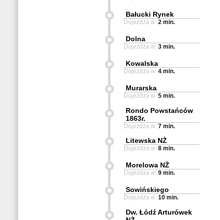
Bałucki Rynek
Dojeżdża w:
2 min.
Dolna
Dojeżdża w:
3 min.
Kowalska
Dojeżdża w:
4 min.
Murarska
Dojeżdża w:
5 min.
Rondo Powstańców
1863r.
Dojeżdża w:
7 min.
Litewska NŻ
Dojeżdża w:
8 min.
Morelowa NŻ
Dojeżdża w:
9 min.
Sowińskiego
Dojeżdża w:
10 min.
Dw. Łódź Arturówek