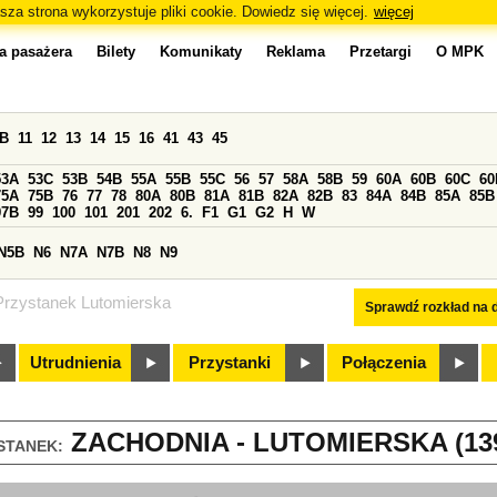
sza strona wykorzystuje pliki cookie. Dowiedz się więcej.
więcej
a pasażera
Bilety
Komunikaty
Reklama
Przetargi
O MPK
0B
11
12
13
14
15
16
41
43
45
53A
53C
53B
54B
55A
55B
55C
56
57
58A
58B
59
60A
60B
60C
60
75A
75B
76
77
78
80A
80B
81A
81B
82A
82B
83
84A
84B
85A
85B
97B
99
100
101
201
202
6.
F1
G1
G2
H
W
N5B
N6
N7A
N7B
N8
N9
Przystanek Lutomierska
Sprawdź rozkład na d
Utrudnienia
Przystanki
Połączenia
ZACHODNIA - LUTOMIERSKA (13
STANEK: