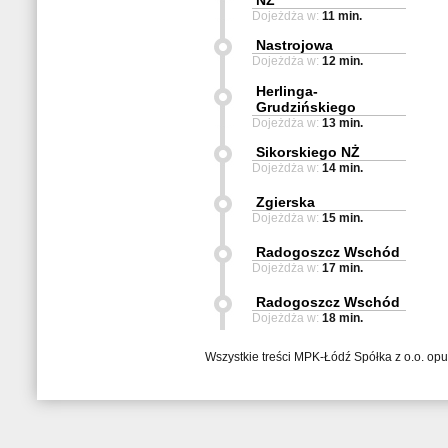
NŻ
Dojeżdża w:
11 min.
Nastrojowa
Dojeżdża w:
12 min.
Herlinga-
Grudzińskiego
Dojeżdża w:
13 min.
Sikorskiego NŻ
Dojeżdża w:
14 min.
Zgierska
Dojeżdża w:
15 min.
Radogoszcz Wschód
Dojeżdża w:
17 min.
Radogoszcz Wschód
Dojeżdża w:
18 min.
Wszystkie treści MPK-Łódź Spółka z o.o. op