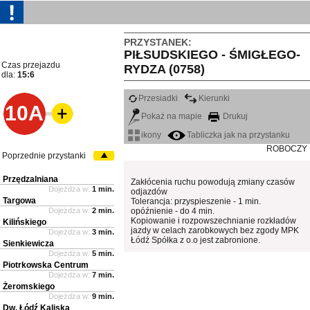
PRZYSTANEK:
PIŁSUDSKIEGO - ŚMIGŁEGO-
Czas przejazdu
RYDZA (0758)
dla:
15:6
Przesiadki
Kierunki
10A
Pokaż na mapie
Drukuj
ikony
Tabliczka jak na przystanku
ROBOCZY
Poprzednie przystanki
Przędzalniana
Zakłócenia ruchu powodują zmiany czasów
Dojeżdża w:
1 min.
odjazdów
Targowa
Tolerancja: przyspieszenie - 1 min.
Dojeżdża w:
2 min.
opóźnienie - do 4 min.
Kopiowanie i rozpowszechnianie rozkładów
Kilińskiego
jazdy w celach zarobkowych bez zgody MPK
Dojeżdża w:
3 min.
Łódź Spółka z o.o jest zabronione.
Sienkiewicza
Dojeżdża w:
5 min.
Piotrkowska Centrum
Dojeżdża w:
7 min.
Żeromskiego
Dojeżdża w:
9 min.
Dw. Łódź Kaliska