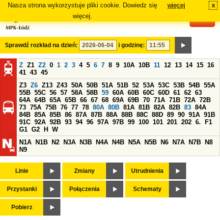
Nasza strona wykorzystuje pliki cookie. Dowiedz się
więcej
x
#
więcej.
Sprawdź rozkład na dzień:
i godzinę:
Z
Z1
Z2
0
1
2
3
4
5
6
7
8
9
10A
10B
11
12
13
14
15
16
41
43
45
Z3
Z6
Z13
Z43
50A
50B
51A
51B
52
53A
53C
53B
54B
55A
55B
55C
56
57
58A
58B
59
60A
60B
60C
60D
61
62
63
64A
64B
65A
65B
66
67
68
69A
69B
70
71A
71B
72A
72B
73
75A
75B
76
77
78
80A
80B
81A
81B
82A
82B
83
84A
84B
85A
85B
86
87A
87B
88A
88B
88C
88D
89
90
91A
91B
91C
92A
92B
93
94
96
97A
97B
99
100
101
201
202
6.
F1
G1
G2
H
W
N1A
N1B
N2
N3A
N3B
N4A
N4B
N5A
N5B
N6
N7A
N7B
N8
N9
Linie
Zmiany
Utrudnienia
Przystanki
Połączenia
Schematy
Pobierz